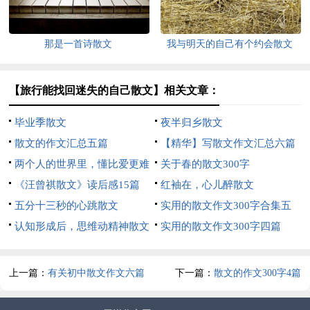
那是一首诗散文
我与明天的自己有个约会散文
【旅行能找回迷失的自己散文】相关文章：
毕业季散文
夜半归乡散文
散文的作文汇总五篇
【精华】写散文作文汇总六篇
两个人的世界里，懂比爱更难
关于春的散文300字
散文
《汪曾祺散文》读后感15篇
红袖在，心儿醉散文
五分十三秒的心跳散文
实用的散文作文300字合集五
认知形成后，思维动精神散文
篇
实用的散文作文300字四篇
上一篇：
有关初中散文作文六篇
下一篇：
散文的作文300字4篇