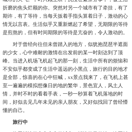
折磨的焦头烂额的你。突然对另一个城市有了牵挂，有了
期许，有了等待，当每天扳着手指头算着日子，激动的心
情无以言表。生活似乎又重新燃起了希望，无期限的等待
是煎熬的，但有时间期限的等待是亢奋的，令人激动的。
对于曾经向往但未曾踏入的地方，似犹抱琵琶半遮面
的少女，心中难耐的激情在出发前的某一时刻达到了顶
峰。当进入机场飞机起飞的那一刻，生活中所有的烦恼和
不安似乎都变成了生活中遥远的小黑点，旅行的目的地才
是全部，惊喜的在心中狂喊，xx景点我来了，在飞机上甚
至一遍遍的模拟想像日的地的繁华，景色宜人，风土人
情，并时不时的看着手表，一秒一秒算着飞机落地的时
间，好似去见几年未见的亲人朋友，又好似找回了曾经懵
懂的自己。
旅行中