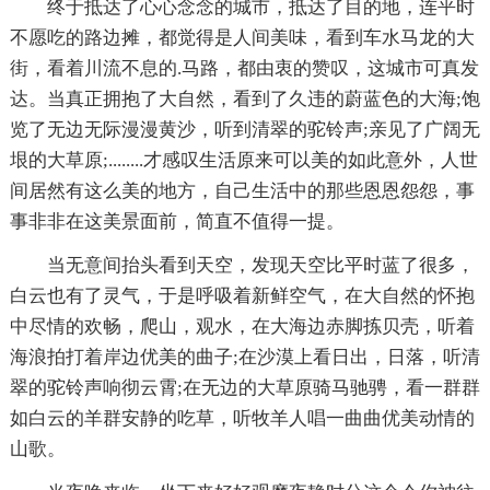
终于抵达了心心念念的城市，抵达了目的地，连平时
不愿吃的路边摊，都觉得是人间美味，看到车水马龙的大
街，看着川流不息的.马路，都由衷的赞叹，这城市可真发
达。当真正拥抱了大自然，看到了久违的蔚蓝色的大海;饱
览了无边无际漫漫黄沙，听到清翠的驼铃声;亲见了广阔无
垠的大草原;........才感叹生活原来可以美的如此意外，人世
间居然有这么美的地方，自己生活中的那些恩恩怨怨，事
事非非在这美景面前，简直不值得一提。
当无意间抬头看到天空，发现天空比平时蓝了很多，
白云也有了灵气，于是呼吸着新鲜空气，在大自然的怀抱
中尽情的欢畅，爬山，观水，在大海边赤脚拣贝壳，听着
海浪拍打着岸边优美的曲子;在沙漠上看日出，日落，听清
翠的驼铃声响彻云霄;在无边的大草原骑马驰骋，看一群群
如白云的羊群安静的吃草，听牧羊人唱一曲曲优美动情的
山歌。