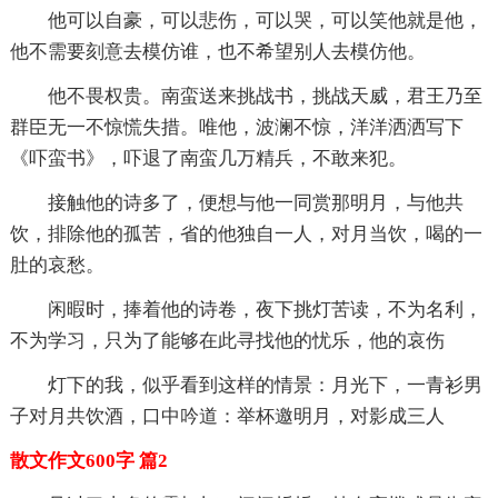
他可以自豪，可以悲伤，可以哭，可以笑他就是他，
他不需要刻意去模仿谁，也不希望别人去模仿他。
他不畏权贵。南蛮送来挑战书，挑战天威，君王乃至
群臣无一不惊慌失措。唯他，波澜不惊，洋洋洒洒写下
《吓蛮书》，吓退了南蛮几万精兵，不敢来犯。
接触他的诗多了，便想与他一同赏那明月，与他共
饮，排除他的孤苦，省的他独自一人，对月当饮，喝的一
肚的哀愁。
闲暇时，捧着他的诗卷，夜下挑灯苦读，不为名利，
不为学习，只为了能够在此寻找他的忧乐，他的哀伤
灯下的我，似乎看到这样的情景：月光下，一青衫男
子对月共饮酒，口中吟道：举杯邀明月，对影成三人
散文作文600字 篇2