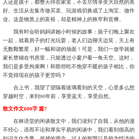
人还是孩子，都整天待在家里，不去尽情享受大自然的美
好。生活从去集市做买卖、玩游戏切换成了上淘宝、做作
业。这是物质上的富裕，却是精神上的狭窄和贫瘠。
我有时会听妈妈讲她小时候的故事：孩子们晚上聚在
一起，就着房子的灯光玩耍，老人们边聊天边笑，天上有
无数颗繁星，好一幅和谐的场面！可是，我们一放学就被
家长禁锢在书房里，只能透过小窗户看一角天空。这时，
我们是多受拘束啊！和那些吃不饱穿不暖的孩子相比，你
不觉得现在的孩子更苦吗？
合上书，我望了望隔着玻璃看到的天空，心里多么想
穿越时空，来到90年前，享受蓝天，享受自然。
散文作文600字 篇7
在林语堂的闲谈散文中，我们读到了自我，从他的漫
不经心，语而不论和厚实平易的闲谈中，我们看到很高的
知识文化含量、超越的观念、过人的智慧以及较为恬淡的