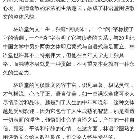
心境、闲情逸致的浓浓的生活趣味，融成了林语堂闲谈散
文的整体风貌。
林语堂为文一生，独尊“闲谈体”，一个“闲”字标榜了
它的情调，一个“谈”字表明了它与读者的关系，与20世纪
中国文学中另外两类文体即启蒙式与自语式鼎足而立。林
语堂也许算不上特别伟大，但他在百年文学史上独具一
格，而独特本身就是一种贡献，不可重复本身就有一种永
久的生命力。
林语堂的闲谈散文内容丰富，识见卓著、极见灵气，
才气横流、心态平正、语言优美，如一桌满汉全席可令人
尽情欣赏和品味。越是到了人生的中年和晚年，这种文体
越是受到欢迎，因为它包含了人生成熟的智慧，那是看透
一切表面的浮华，领悟到生命的真谛之后，产生的一种自
信、雍容、平淡和宁静的心情。在这方面，林语堂圆熟的
闲谈散文会给人教益良多，也会令人终生受益的。