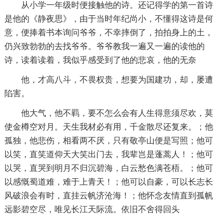
从小学一年级时便接触他的诗。还记得学的第一首诗
是他的《静夜思》，由于当时年纪尚小，不懂得这诗是何
意，便捧着书本询问爷爷，不幸摔倒了，拍拍身上的土，
仍兴致勃勃的去找爷爷。爷爷教我一遍又一遍的读他的
诗，读着读着，我似乎感受到了他的悲哀，他的无奈
他，才高八斗，不畏权贵，想要为国建功，却，屡遭
陷害。
他大气，他不羁，要不怎么会有人生得意须尽欢，莫
使金樽空对月。天生我材必有用，千金散尽还复来。；他
孤独，他悲伤，相看两不厌，只有敬亭山便是写照；他可
以笑，直笑道仰天大笑出门去，我辈岂是蓬蒿人！；他可
以哭，直哭到明月不归沉碧海，白云愁色满苍梧。；他可
以感慨蜀道难，难于上青天！；他可以自豪，可以长志长
风破浪会有时，直挂云帆济沧海！；他怀念友情直到孤帆
远影碧空尽，唯见长江天际流。依旧不舍得回头