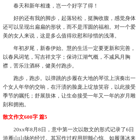
春天和新年相逢，岂一个好字了得！
好的还有我的脚步，起落轻松，挺胸收腹，感觉身体
还可以呈现出扁扁的形状，而不是浑圆的福相。对一个爱
美的女人来说，这是多么值得欣慰和珍惜的浅薄。
年初岁尾，新春伊始。慧的生活一定要更新和完善，
以春风词笔，写吉祥文字；保诗江湖气概，不减风月胸
襟，苦乐注酒杯，健美付跑步。
跑步，跑步。以弹跳的步履在大地的琴弦上演奏出一
个女人年华的交响，在汗渍的脸庞上绽放笑容，以此接受
季节的嘱托；舒展肢体，让生命接受一年又一年的岁月雕
刻和拥抱。
散文作文600字 篇5
20xx年8月8日，意中第一次以散文的形式记录了6日
游雁山山脉的经过。其写作过程用胆颤心惊、如履薄冰来