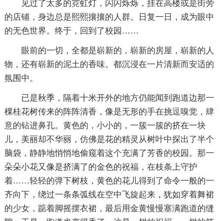
见过了太多的霓虹灯，闪闪烁烁，挂在高楼或是街旁
的店铺，身边总是熙熙攘攘的人群。日复一日，成为眼中
的无色世界。终于，回到了校园……
眼前的一切，全都是崭新的，崭新的房屋，崭新的人
物，还有崭新的泥土的香味。都沉浸在一片清新而安适的
氛围中。
已是秋季，隔着十米开外的地方仍能闻到跑道边那一
棵桂花树传来的阵阵清香，像是无形的手在挑逗嗅觉，肆
意的钻进鼻孔。黄色的，小小的，一簇一簇的挤在一块
儿，美丽却不华丽，仿佛是花的精灵从树叶中探出了半个
脑袋，静静地悄悄地偷窥着这个充满了芳香的校园。那一
朵朵小花又像是挤满了的金色的祝福，在枝条上守护
着……轻轻的弹下树枝，黄色的花儿得到了命令一般的一
齐向下，绕过一条条弧线在空中飞旋起来，犹如穿着舞裙
的少女，踮着脚摇摆衣裙，最后用金黄慢慢塞满跑道的缝