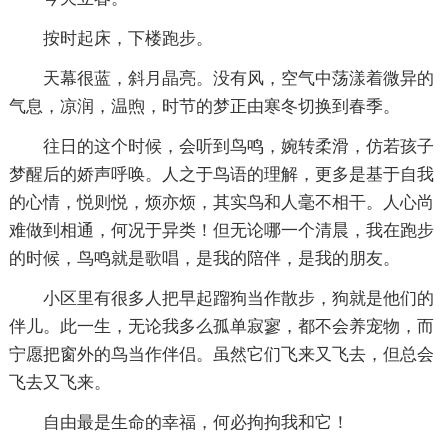
按时起床，下楼跑步。
天幕很蓝，斜月晶亮。没有风，空气中荡漾着微异的
气息，凉润，温煦，时节的梦正由寒冬切换到春季。
往日的这个时候，会听到鸟鸣，婉转柔滑，仿若孩子
梦醒后的娇声呼唤。人之于鸟语的理解，更多是基于自我
的心情，悦则悦，烦亦烦，其实鸟和人毫不相干。人心尚
难做到相通，何况于异类！但无论哪一个清晨，我在跑步
的时候，鸟鸣就是歌唱，是我的陪伴，是我的朋友。
小区里有很多人把早起蹓狗当作散步，狗就是他们的
伴儿。此一生，无论我多么孤单寂寥，都不会养宠物，而
宁愿把窗外的鸟当作伴侣。虽然它们飞来又飞去，但总会
飞去又飞来。
自由最是生命的幸福，何必拘拘我和它！