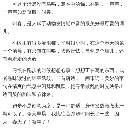
可这个清晨没有鸟鸣，篱丛中的猫儿在叫，一声声，
一声声如婴孩般，叫春。
叫春，是人赋于动物发情期声音的最美好最可爱的词
儿。
小区里有很多流浪猫，平时很少叫，在这个春天的第
一个清晨，有只猫在叫唤，嗓嫩音怯，显然是个雏儿，还
有着羞羞的勇敢。
习惯在跑步的时候想想心事，想想正在写的东西，或
者品味读过的锦章绣段。二首唐诗，一阙宋词，美妙的字
句在清爽的气息中闪烁和跳跃，把寻常散乱的时光映带出
诗画般的韵味和节律来。
跑步不是刻意为之，是一种舒适，身体发热微微出汗
就可以了。今天早晨，我比往昔跑步时间长了一些，因
为，春天了！新年了！