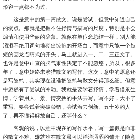
形容一点都不为过。
这是意中的第一篇散文。说是尝试，但意中知道自己
的弱点。那就是把握不住抒情与描写的尺度，特别是不会
煽情和使用华丽的辞藻。就像在单位念总结一样，别人能
滔滔不绝用词句堆砌出惊艳的开场白，而意中只能一个短
短的画龙点睛式的开头，马上就进入一、二、三正文了。
也许是意中正直的脾气秉性决定了不能忽悠，所以，很多
年了，意中始终未涉猎散文的写作。这次，意中的原意还
是写随笔，其实现在没谁把随笔与散文分得那么细。但意
中忽然有了尝试的冲动。我就是要学着抒情，学着借景生
情，学着用人、景、情变换的手法去写。写不好，大不了
重写。要尝试着突破禁锢，尝试着去创新。五十岁的人
了，再不懂得解放自己，还等什么？
客观的说，以意中现在的写作水平，写一篇似是而非
的散文不难。难就难在散文虽可以洋洋洒洒的铺开了随意