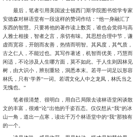
最后，笔者引用美国波士顿西门斯学院图书馆学专家
安德森对林语堂有一段这样的赞词作结：“他一身融汇了
东西的智慧。只要将他的著作读上数页，谁也会觉得与高
人雅士相接，智者之言，亲切有味。其思想合理中节，谦
虚而宽容，开朗而友善，热情而明智。其风度，其气质，
古之仁人，不能过也。其写作著述，机智而优美，巧慧而
闲适，不论涉及人生哪方面，莫不如此。于人生则因林见
树，由大识小，辨别重轻，洞悉本末。若寻一词足以形容
林氏，只有‘学养”一词。若谓文化人中之龙凤，林氏当之
无愧也。”
笔者很清楚、很明白，用自己局限去读林语堂闲谈散
文的丰富，很难“论”出他的千姿百态。仅仅想从“我”的冰
山一角，道出一点寒，读出千万个林语堂中的“我”那独有
的一个。