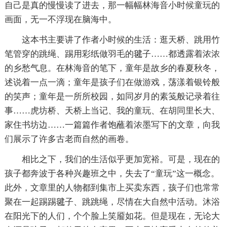
自己是真的慢慢读了进去，那一幅幅林海音小时候童玩的
画面，无一不浮现在脑海中。
这本书主要讲了作者小时候的生活：逛天桥、跳用竹
笔管穿的跳绳、踢用彩纸做羽毛的毽子……都透露着浓浓
的乡愁气息。在林海音的笔下，童年是故乡的春夏秋冬，
述说着一点一滴；童年是孩子们在做游戏，荡漾着银铃般
的笑声；童年是一所所校园，如同岁月的素笺般记录着往
事……虎坊桥、天桥上当记、我的童玩、在胡同里长大、
家住书坊边……一篇篇作者饱蘸着浓墨写下的文章，向我
们展示了许多古老而自然的画卷。
相比之下，我们的生活似乎更加宽裕。可是，现在的
孩子都奔波于各种兴趣班之中，失去了“童玩”这一概念。
此外，文章里的人物都到集市上买卖东西，孩子们也常常
聚在一起踢踢毽子、跳跳绳，尽情在大自然中活动。沐浴
在阳光下的人们，个个脸上笑靥如花。但是现在，无论大