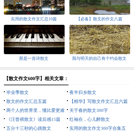
实用的散文作文汇总10篇
【必备】散文的作文八篇
那是一首诗散文
我与明天的自己有个约会散文
【散文作文600字】相关文章：
毕业季散文
夜半归乡散文
散文的作文汇总五篇
【精华】写散文作文汇总六篇
两个人的世界里，懂比爱更难
关于春的散文300字
散文
《汪曾祺散文》读后感15篇
红袖在，心儿醉散文
五分十三秒的心跳散文
实用的散文作文300字合集五