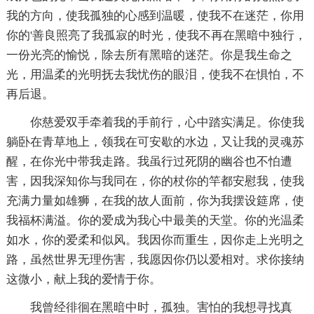
我的方向，使我孤独的心感到温暖，使我不在迷茫，你用
你的'善良照亮了我孤寂的时光，使我不再在黑暗中独行，
一份光亮的愉悦，除去所有黑暗的迷茫。你是我生命之
光，用温柔的光明抚去我忧伤的眼泪，使我不在惧怕，不
再后退。
你慈爱双手牵着我的手前行，心中踏实满足。你使我
躺卧在青草地上，领我在可安歇的水边，又让我的灵魂苏
醒，在你光中带我走路。我虽行过死阴的幽谷也不怕遭
害，因我深知你与我同在，你的杖你的竿都安慰我，使我
充满力量如雄狮，在我的故人面前，你为我摆设筵席，使
我福杯满溢。你的爱成为我心中最美的天堂。你的光温柔
如水，你的爱柔和似风。我因你而重生，因你走上光明之
路，虽然世界无理伤害，我愿因你仍以爱相对。求你接纳
这微小，献上我的爱情于你。
我曾经徘徊在黑暗中时，孤独。害怕的我想寻找真