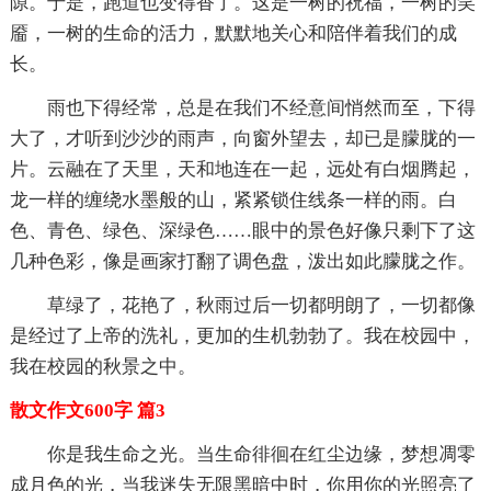
隙。于是，跑道也变得香了。这是一树的祝福，一树的笑
靥，一树的生命的活力，默默地关心和陪伴着我们的成
长。
雨也下得经常，总是在我们不经意间悄然而至，下得
大了，才听到沙沙的雨声，向窗外望去，却已是朦胧的一
片。云融在了天里，天和地连在一起，远处有白烟腾起，
龙一样的缠绕水墨般的山，紧紧锁住线条一样的雨。白
色、青色、绿色、深绿色……眼中的景色好像只剩下了这
几种色彩，像是画家打翻了调色盘，泼出如此朦胧之作。
草绿了，花艳了，秋雨过后一切都明朗了，一切都像
是经过了上帝的洗礼，更加的生机勃勃了。我在校园中，
我在校园的秋景之中。
散文作文600字 篇3
你是我生命之光。当生命徘徊在红尘边缘，梦想凋零
成月色的光，当我迷失无限黑暗中时，你用你的光照亮了