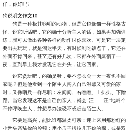
仔，你好吗?
狗说明文作文10
狗是一种极其聪明的动物，但是它也像猫一样性格古
怪。说它听话吧，它的确十分听主人的话，如果再加强训
练，就可以做出各种各样的动作讨你喜欢。可是它一决定
要出去玩玩，就是溜达半天，有时候到吃饭点了，它还在
外面不肯回来，甚至还有好几次，它都在外面露宿了一
夜，直到早上我才发现它在外头，让它回家。
说它贪玩吧，的确是呀，要不怎么会一天一夜也不回
家呢？但是他看到一个陌生人闯入自己温馨又可爱的家
时，又像哨兵一样尽职：左闻闻、右瞧瞧、上扒扒、下蹭
蹭。当它发现这不是自己的亲人，就会“汪——汪”地叫个
不停呼唤主人，并想尽办法恐吓或赶走陌生人。
它要是高兴，能比谁都温柔可亲：迎上来用那粉红的
小舌头亲舔你的脸颊；用小爪子扒拉几下你的腿，或是双