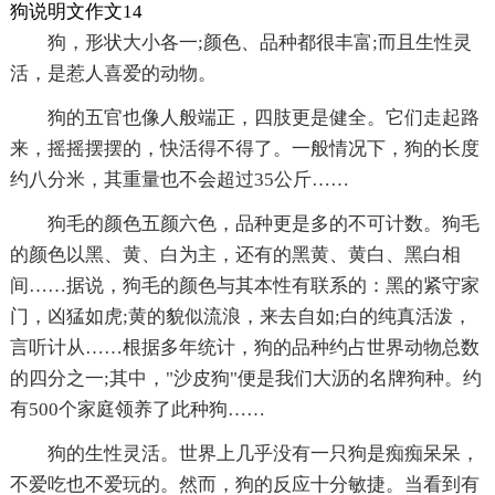
狗说明文作文14
狗，形状大小各一;颜色、品种都很丰富;而且生性灵
活，是惹人喜爱的动物。
狗的五官也像人般端正，四肢更是健全。它们走起路
来，摇摇摆摆的，快活得不得了。一般情况下，狗的长度
约八分米，其重量也不会超过35公斤……
狗毛的颜色五颜六色，品种更是多的不可计数。狗毛
的颜色以黑、黄、白为主，还有的黑黄、黄白、黑白相
间……据说，狗毛的颜色与其本性有联系的：黑的紧守家
门，凶猛如虎;黄的貌似流浪，来去自如;白的纯真活泼，
言听计从……根据多年统计，狗的品种约占世界动物总数
的四分之一;其中，"沙皮狗"便是我们大沥的名牌狗种。约
有500个家庭领养了此种狗……
狗的生性灵活。世界上几乎没有一只狗是痴痴呆呆，
不爱吃也不爱玩的。然而，狗的反应十分敏捷。当看到有