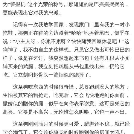
为“警报机”这个光荣的称号。那短短的尾巴摇摇摆摆的，
更能表现出它对我的忠诚。
记得有一次我放学回家，发现家门口里有我的一对小
拖鞋，那狗正在鞋的旁边蹲着“哈哈”地摇着尾巴，似乎在
说：“小主人呀，你累不累呀？快快随我回屋休息吧！”这
狗神了，我不由自主的这样想。只见它又做出可怜巴巴的
样子，像是在乞讨。我突然想起来书包里还有几根从小卖
铺买来的鸡腿，我立刻把鸡腿从书包里找出来，扔给它
吃。它立刻叼起骨头一溜烟似的跑掉了。
这条狗吃东西的时候很奇怪，总要跑到没人的地方，
生怕被其它的狗抢走。吃完后，它会飞快地跑到你面前，
撒娇似的贈你的腿，似乎在向你表示谢意。这可是凭它的
高兴。它要是不高兴，无论谁怎么叫唤，它也一声不出。
这条狗刚刚满月的时候更可爱，腿脚还不稳，就已经
学会淘气了。它会趁你睡觉的时候跑到你的房间大吼几