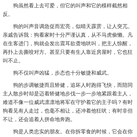
狗虽然看上去可爱，但它的叫声和它的模样截然相
反。
狗的叫声音调急促而宏亮，似晴天霹雳，让人突兀。
亲戚告诉我：狗看家时十分严谨认真，从不马虎偷懒。凡
在生客进门，狗就会发出震耳欲聋地吠叫，把主人惊醒，
再扑上去撕咬对方。甚至只要有生人靠近房屋时，它也狂
叫不止。
狗不仅叫声凶猛，步态也十分敏捷和威武。
狗的步调敏捷而且矫健，追坏人时跑得飞快，而陪同
主人散步时却是迈着矫健地步伐一步一步地紧跟着主人，
难道不像一位威武凛凛地将军在守护着它的主子吗？有时
狗看见有人走过，也毫不相让，还冲着他狂吠；有时非但
不让，还会追着人拼命地奔跑。
狗是人类忠实的朋友。在你拆零食的时候，它会在你