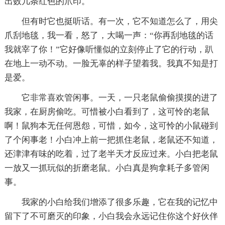
出数几条红色的爪印。
但有时它也挺听话。有一次，它不知道怎么了，用尖
爪刮地毯，我一看，怒了，大喝一声：“你再刮地毯的话
我就宰了你！”它好像听懂似的立刻停止了它的行动，趴
在地上一动不动。一脸无辜的样子望着我。我真不知是打
是爱。
它非常喜欢管闲事。一天，一只老鼠偷偷摸摸的进了
我家，在厨房偷吃。可惜被小白看到了，这可怜的老鼠
啊！鼠狗本无任何恩怨，可惜，如今，这可怜的小鼠碰到
了个闲事老！小白冲上前一把抓住老鼠，老鼠还不知道，
还津津有味的吃着，过了老半天才反应过来。小白把老鼠
一放又一抓玩似的折磨老鼠。小白真是狗拿耗子多管闲
事。
我家的小白给我们增添了很多乐趣，它在我的记忆中
留下了不可磨灭的印象，小白我会永远记住你这个好伙伴