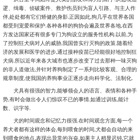
逻、缉毒、侦破案件、救护伤员到为盲人引路、与主人作
伴,处处都有它们矫健的身影.正因如此,狗几乎在世界各国
都受到宠爱和保护.各种各样的狗协会遍及世界各地,在西
方发达国家还有很多专门为狗设立的服务性机构.以前,为
了控制狂犬病对人的威胁,我国曾实行灭狗的政策.随着经
济的发展和医学的进步,通过接种疫苗已经能很好地控制狂
犬病.所以近年来各大城市也逐步改变了过去那种一味灭狗
的非人道做法,并针对养狗制定了一系列比较客观、合理的
规章制度,使我国的养狗事业正逐步走向科学化、法制化.
犬具有很强的智力,能够领会人的语言、表情和各种手
势,有时会做出令人们惊叹不已的事情.如通过训练,能计
数、识字等.
犬的时间观念和记忆力很强.在时间观念方面,每一个
养犬者都有这样的体会,每到喂食的时间,犬都会自动的来
到喂食的地点,表现出异常的兴奋,如果主人稍显迟钝,它就