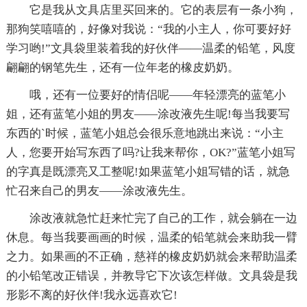
它是我从文具店里买回来的。它的表层有一条小狗，
那狗笑嘻嘻的，好像对我说：“我的小主人，你可要好好
学习哟!”文具袋里装着我的好伙伴——温柔的铅笔，风度
翩翩的钢笔先生，还有一位年老的橡皮奶奶。
哦，还有一位要好的情侣呢——年轻漂亮的蓝笔小
姐，还有蓝笔小姐的男友——涂改液先生呢!每当我要写
东西的`时候，蓝笔小姐总会很乐意地跳出来说：“小主
人，您要开始写东西了吗?让我来帮你，OK?”蓝笔小姐写
的字真是既漂亮又工整呢!如果蓝笔小姐写错的话，就急
忙召来自己的男友——涂改液先生。
涂改液就急忙赶来忙完了自己的工作，就会躺在一边
休息。每当我要画画的时候，温柔的铅笔就会来助我一臂
之力。如果画的不正确，慈祥的橡皮奶奶就会来帮助温柔
的小铅笔改正错误，并教导它下次该怎样做。文具袋是我
形影不离的好伙伴!我永远喜欢它!