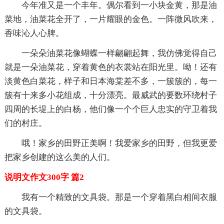
今年准又是一个丰年。偶尔看到一小块金黄，那是油
菜地，油菜花全开了，一片耀眼的金色。一阵微风吹来，
香味沁人心脾。
一朵朵油菜花像蝴蝶一样翩翩起舞，我仿佛觉得自己
就是一朵油菜花，穿着黄色的衣裳站在阳光里。呦！还有
淡黄色白菜花，样子和日本海棠差不多，一簇簇的，每一
簇有十来多小花组成，十分漂亮。最威武的要数环绕村子
四周的长堤上的白杨，他们像一个个巨人忠实的守卫着我
们的村庄。
哦！家乡的田野正美啊！我爱家乡的田野，但我更爱
把家乡创建的这么美的人们。
说明文作文300字 篇2
我有一个精致的文具袋。那是一个穿着黑白相间衣服
的文具袋。