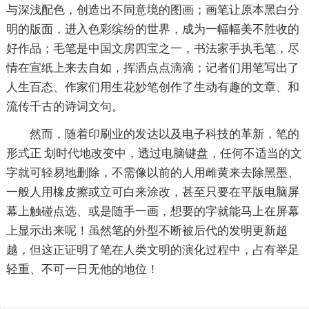
与深浅配色，创造出不同意境的图画；画笔让原本黑白分
明的版面，进入色彩缤纷的世界，成为一幅幅美不胜收的
好作品；毛笔是中国文房四宝之一，书法家手执毛笔，尽
情在宣纸上来去自如，挥洒点点滴滴；记者们用笔写出了
人生百态、作家们用生花妙笔创作了生动有趣的文章、和
流传千古的诗词文句。
然而，随着印刷业的发达以及电子科技的革新，笔的
形式正 划时代地改变中，透过电脑键盘，任何不适当的文
字就可轻易地删除，不需像以前的人用雌黄来去除黑墨、
一般人用橡皮擦或立可白来涂改，甚至只要在平版电脑屏
幕上触碰点选、或是随手一画，想要的字就能马上在屏幕
上显示出来呢！虽然笔的外型不断被后代的发明更新超
越，但这正证明了笔在人类文明的演化过程中，占有举足
轻重、不可一日无他的地位！