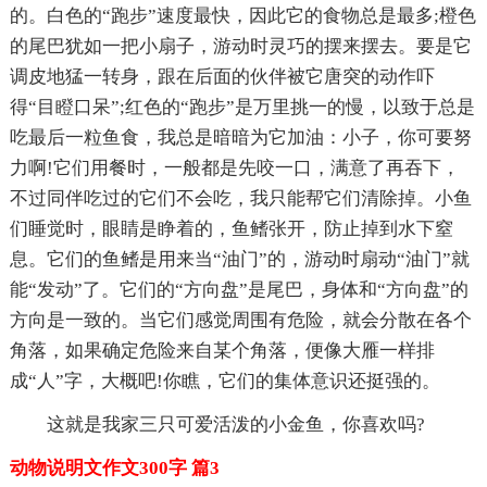
的。白色的“跑步”速度最快，因此它的食物总是最多;橙色
的尾巴犹如一把小扇子，游动时灵巧的摆来摆去。要是它
调皮地猛一转身，跟在后面的伙伴被它唐突的动作吓
得“目瞪口呆”;红色的“跑步”是万里挑一的慢，以致于总是
吃最后一粒鱼食，我总是暗暗为它加油：小子，你可要努
力啊!它们用餐时，一般都是先咬一口，满意了再吞下，
不过同伴吃过的它们不会吃，我只能帮它们清除掉。小鱼
们睡觉时，眼睛是睁着的，鱼鳍张开，防止掉到水下窒
息。它们的鱼鳍是用来当“油门”的，游动时扇动“油门”就
能“发动”了。它们的“方向盘”是尾巴，身体和“方向盘”的
方向是一致的。当它们感觉周围有危险，就会分散在各个
角落，如果确定危险来自某个角落，便像大雁一样排
成“人”字，大概吧!你瞧，它们的集体意识还挺强的。
这就是我家三只可爱活泼的小金鱼，你喜欢吗?
动物说明文作文300字 篇3