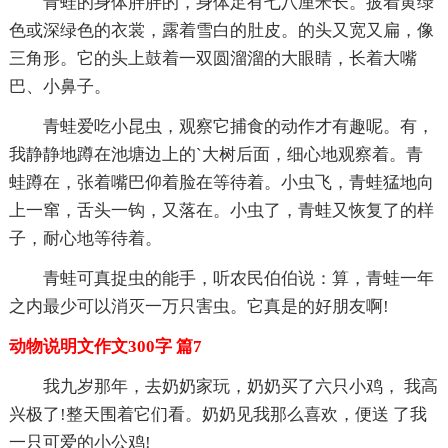
青蛙的身体胖胖的，身体足有七八厘米长。披着黄绿
色或深绿色的衣裳，露着雪白的肚皮。的头又宽又扁，像
三角形。它的头上鼓着一双圆溜溜的大眼睛，长着大嘴
巴、小鼻子。
青蛙爱吃小昆虫，观察它捕食的动作才有趣呢。有，
我静静地蹲在池塘边上的`大树后面，细心地观察着。青
蛙蹲在，张着嘴巴仰着脸在等待着。小虫飞，青蛙猛地向
上一窜，舌头一钩，又落在。小虫了，青蛙又恢复了的样
子，耐心地等待着。
青蛙可真捉虫的能手，听农民伯伯说：算，青蛙一年
之内最少可以消灭一万只害虫。它真是的好朋友啊!
动物说明文作文300字 篇7
我九岁那年，去奶奶家玩，奶奶买了六只小鸡， 我高
兴极了!整天围着它们看。奶奶见我那么喜欢，便送 了我
一只可爱的小公鸡!