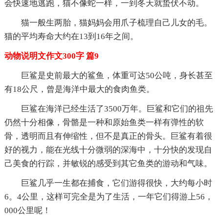
会快速地逃跑，猫不像蛇一样，一到冬天就蛰伏不动。
猫一般生两胎，猫妈妈会用爪子梳理自己儿女的毛。
猫的平均寿命大约在13到16年之间。
动物说明文作文300字 篇9
巨鲨是史前最大的鲨鱼，体重可达50公吨，身长甚至
有18公尺，曾是海洋中最大的食肉鱼类。
巨鲨在海洋已经生活了3500万年。巨鲨和它们的祖先
仍然十分相像，骨骼是一种和原始鱼类一样有弹性的软
骨，透明而且有伸缩性，但不是真正的骨头。巨鲨有着很
好的视力，能在光线十分微弱的深海中，十分快的发现自
己美食的行踪，并敏锐的感受到其它鱼类的游动和气味。
巨鲨几乎一生都在捕食，它们游得很快，大约每小时
6。4公里，这样可完全是为了生活，一年它们得游上56，
000公里呢！