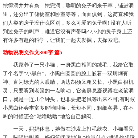
挖得洞井井有条。挖完洞，聪明的兔子叼来干草，铺进洞
里，还分出了储物室和卧室等等，面面俱到，这简直和我
们人类的房子没什么区别，多么可爱的兔子啊! 没有人听
到过兔子的叫声，难道它没有声带吗? 小小的兔子身上还
有许多有趣的科学，让我们一起去发掘，去探索吧。
动物说明文作文300字 篇5
我家养了一只小猫，一身黑白相间的绒毛，我给它取
了个名字“小黑白”。小黑白圆圆的脸上嵌着一双炯炯有
神、直闪绿光的大眼睛，两边胡须又粗又长。小黑白很机
灵，只要听到老鼠的一点响动，它会屏息凝视蹲在老鼠洞
口，就是一连几个钟头，也非要把老鼠等出来不可;有时候
小黑白还会丰富多腔地叫唤，长短不同，粗细各异，在不
叫的时候还会“咕噜咕噜”地给自己解闷。
一天，妈妈休息，她做在沙发上打毛线衣。小猫看见
了，喵喵地叫着。妈妈笑眯眯地说:“你叫什么?难道你想玩