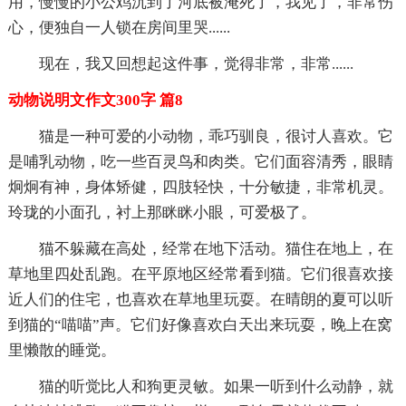
用，慢慢的小公鸡沉到了河底被淹死了，我见了，非常伤
心，便独自一人锁在房间里哭......
现在，我又回想起这件事，觉得非常，非常......
动物说明文作文300字 篇8
猫是一种可爱的小动物，乖巧驯良，很讨人喜欢。它
是哺乳动物，吃一些百灵鸟和肉类。它们面容清秀，眼睛
炯炯有神，身体矫健，四肢轻快，十分敏捷，非常机灵。
玲珑的小面孔，衬上那眯眯小眼，可爱极了。
猫不躲藏在高处，经常在地下活动。猫住在地上，在
草地里四处乱跑。在平原地区经常看到猫。它们很喜欢接
近人们的住宅，也喜欢在草地里玩耍。在晴朗的夏可以听
到猫的“喵喵”声。它们好像喜欢白天出来玩耍，晚上在窝
里懒散的睡觉。
猫的听觉比人和狗更灵敏。如果一听到什么动静，就