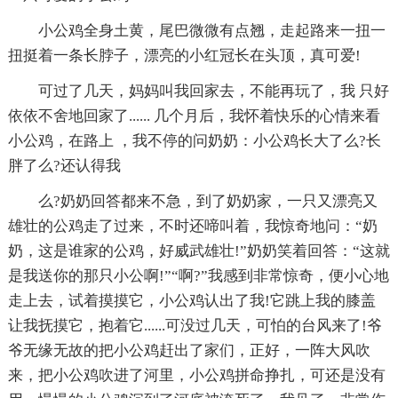
小公鸡全身土黄，尾巴微微有点翘，走起路来一扭一
扭挺着一条长脖子，漂亮的小红冠长在头顶，真可爱!
可过了几天，妈妈叫我回家去，不能再玩了，我 只好
依依不舍地回家了...... 几个月后，我怀着快乐的心情来看
小公鸡，在路上 ，我不停的问奶奶：小公鸡长大了么?长
胖了么?还认得我
么?奶奶回答都来不急，到了奶奶家，一只又漂亮又
雄壮的公鸡走了过来，不时还啼叫着，我惊奇地问：“奶
奶，这是谁家的公鸡，好威武雄壮!”奶奶笑着回答：“这就
是我送你的那只小公啊!”“啊?”我感到非常惊奇，便小心地
走上去，试着摸摸它，小公鸡认出了我!它跳上我的膝盖
让我抚摸它，抱着它......可没过几天，可怕的台风来了!爷
爷无缘无故的把小公鸡赶出了家们，正好，一阵大风吹
来，把小公鸡吹进了河里，小公鸡拼命挣扎，可还是没有