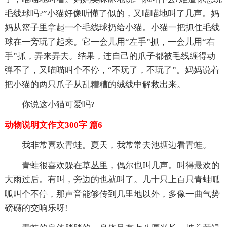
毛线球吗?”小猫好像听懂了似的，又喵喵地叫了几声。妈
妈从篮子里拿起一个毛线球扔给小猫。小猫一把抓住毛线
球在一旁玩了起来。它一会儿用“左手”抓，一会儿用“右
手”抓，弄来弄去。结果，连自己的爪子都被毛线缠得动
弹不了，又喵喵叫个不停，“不玩了，不玩了”。妈妈说着
把小猫的两只爪子从乱糟糟的绒线中解救出来。
你说这小猫可爱吗?
动物说明文作文300字 篇6
我非常喜欢青蛙。夏天，我常常去池塘边看青蛙。
青蛙很喜欢躲在草丛里，偶尔也叫几声。叫得最欢的
大雨过后。有叫，旁边的也就叫了。几十只上百只青蛙呱
呱叫个不停，那声音能够传到几里地以外，多像一曲气势
磅礴的交响乐呀!