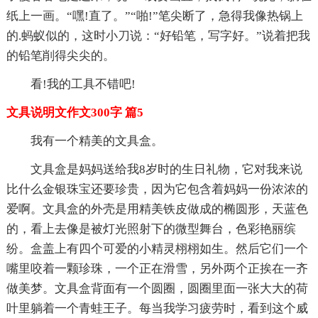
纸上一画。“嘿!直了。”“啪!”笔尖断了，急得我像热锅上
的.蚂蚁似的，这时小刀说：“好铅笔，写字好。”说着把我
的铅笔削得尖尖的。
看!我的工具不错吧!
文具说明文作文300字 篇5
我有一个精美的文具盒。
文具盒是妈妈送给我8岁时的生日礼物，它对我来说
比什么金银珠宝还要珍贵，因为它包含着妈妈一份浓浓的
爱啊。文具盒的外壳是用精美铁皮做成的椭圆形，天蓝色
的，看上去像是被灯光照射下的微型舞台，色彩艳丽缤
纷。盒盖上有四个可爱的小精灵栩栩如生。然后它们一个
嘴里咬着一颗珍珠，一个正在滑雪，另外两个正挨在一齐
做美梦。文具盒背面有一个圆圈，圆圈里面一张大大的荷
叶里躺着一个青蛙王子。每当我学习疲劳时，看到这个威