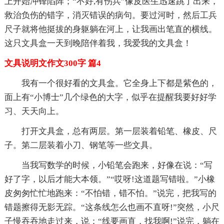
上开始冲锋陷阵；“不好,有伤兵”像皮医生迅速跳了出来，
救治负伤的错字，消灭错误的病句。要过河时，然后工兵
尺子就将他挺拔的身躯躺在河上，让我画出笔直的横线。
这只文具盒一天到晚陪伴着我，我爱我的文具盒！
文具说明文作文300字 篇4
我有一个很好看的文具盒。它全身上下都是紫色的，
面上有“小博士”几个绿色的大字，似乎在提醒我要好好学
习、天天向上。
打开文具盒，总有两层。第一层装着铅笔、橡皮、尺
子。第二层装着小刀、钢笔等一些文具。
当我写数学的时候，小铅笔会跑来，好像在说：“写
好了字，以后才能大本领。”“哎呀!这道题写错啦。”小橡
皮匆匆忙忙地跑来：“不怕错，错不怕。”说完，把我写的
错题擦得无影无踪。“这条线怎么也画不直呀!”突然，小尺
子慢吞吞地走过来，说：“线要画直，找我啊!”说完，躺在