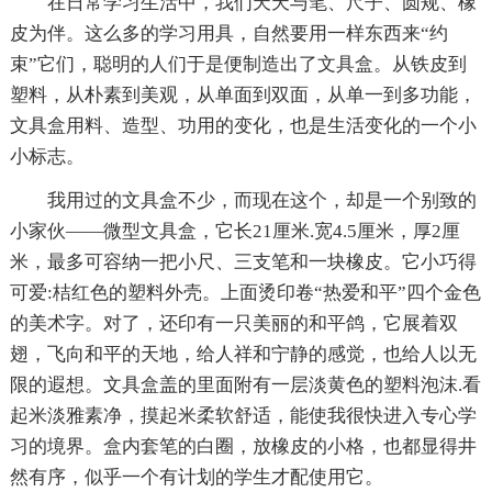
在日常学习生活中，我们天天与笔、尺子、圆规、橡
皮为伴。这么多的学习用具，自然要用一样东西来“约
束”它们，聪明的人们于是便制造出了文具盒。从铁皮到
塑料，从朴素到美观，从单面到双面，从单一到多功能，
文具盒用料、造型、功用的变化，也是生活变化的一个小
小标志。
我用过的文具盒不少，而现在这个，却是一个别致的
小家伙——微型文具盒，它长21厘米.宽4.5厘米，厚2厘
米，最多可容纳一把小尺、三支笔和一块橡皮。它小巧得
可爱:桔红色的塑料外壳。上面烫印卷“热爱和平”四个金色
的美术字。对了，还印有一只美丽的和平鸽，它展着双
翅，飞向和平的天地，给人祥和宁静的感觉，也给人以无
限的遐想。文具盒盖的里面附有一层淡黄色的塑料泡沫.看
起米淡雅素净，摸起米柔软舒适，能使我很快进入专心学
习的境界。盒内套笔的白圈，放橡皮的小格，也都显得井
然有序，似乎一个有计划的学生才配使用它。