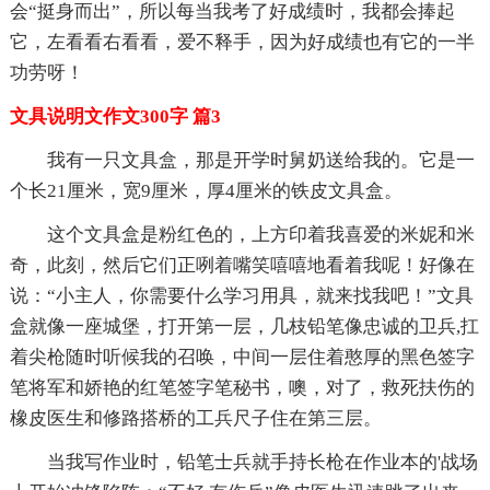
会“挺身而出”，所以每当我考了好成绩时，我都会捧起
它，左看看右看看，爱不释手，因为好成绩也有它的一半
功劳呀！
文具说明文作文300字 篇3
我有一只文具盒，那是开学时舅奶送给我的。它是一
个长21厘米，宽9厘米，厚4厘米的铁皮文具盒。
这个文具盒是粉红色的，上方印着我喜爱的米妮和米
奇，此刻，然后它们正咧着嘴笑嘻嘻地看着我呢！好像在
说：“小主人，你需要什么学习用具，就来找我吧！”文具
盒就像一座城堡，打开第一层，几枝铅笔像忠诚的卫兵,扛
着尖枪随时听候我的召唤，中间一层住着憨厚的黑色签字
笔将军和娇艳的红笔签字笔秘书，噢，对了，救死扶伤的
橡皮医生和修路搭桥的工兵尺子住在第三层。
当我写作业时，铅笔士兵就手持长枪在作业本的'战场