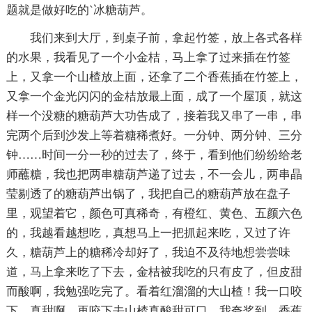
题就是做好吃的`冰糖葫芦。
我们来到大厅，到桌子前，拿起竹签，放上各式各样
的水果，我看见了一个小金桔，马上拿了过来插在竹签
上，又拿一个山楂放上面，还拿了二个香蕉插在竹签上，
又拿一个金光闪闪的金桔放最上面，成了一个屋顶，就这
样一个没糖的糖葫芦大功告成了，接着我又串了一串，串
完两个后到沙发上等着糖稀煮好。一分钟、两分钟、三分
钟……时间一分一秒的过去了，终于，看到他们纷纷给老
师蘸糖，我也把两串糖葫芦递了过去，不一会儿，两串晶
莹剔透了的糖葫芦出锅了，我把自己的糖葫芦放在盘子
里，观望着它，颜色可真稀奇，有橙红、黄色、五颜六色
的，我越看越想吃，真想马上一把抓起来吃，又过了许
久，糖葫芦上的糖稀冷却好了，我迫不及待地想尝尝味
道，马上拿来吃了下去，金桔被我吃的只有皮了，但皮甜
而酸啊，我勉强吃完了。看着红溜溜的大山楂！我一口咬
下，真甜啊，再咬下去山楂真酸甜可口，我夸奖到，香蕉