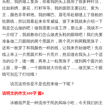
头鞋。我的做工复杂，你看我的头上就用了很多种针法，
比如刺绣、拨花，打籽等等。我的面部主要以红、黄为
主，颜色非常鲜艳。我的嘴巴、眉毛等处都缝上了很粗的
轮廓线，所以我看起来非常威猛。接下来我就来介绍一下
我是怎么做的吧！做我需要20道工序，那么多，我就不一
一介绍了，我就教你们怎么做虎头鞋的眼睛吧！我们先要
准备做二只眼睛的两个黑圆片，两个亮片和两颗黑珠子，
还有一枚穿了和我颜色一样的线，让我来开始做吧！先在
线上串上一片黑圆片和一片亮片，然后缝在我头上一个适
当的位子，缝一圈，再串上一粒黑珠子，缝到两个圆片的
上面，穿一圈，一个眼睛就大功告成了……做完第二个眼
睛可别忘了打结哦！
说完这些你是不是也想来做一下呢？
说明文的作文300字 篇4
冰糖葫芦是一种流传于民的风味小吃，今天我们的主