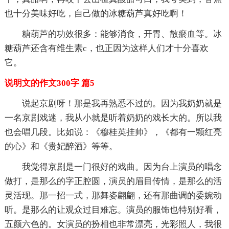
也十分美味好吃，自己做的冰糖葫芦真好吃啊！
糖葫芦的功效很多：能够消食，开胃、散瘀血等。冰
糖葫芦还含有维生素c，也正因为这样人们才十分喜欢
它。
说明文的作文300字 篇5
说起京剧呀！那是我再熟悉不过的。因为我奶奶就是
一名京剧戏迷，我从小就是听着奶奶的戏长大的。所以我
也会唱几段。比如说：《穆桂英挂帅》，《都有一颗红亮
的心》和《贵妃醉酒》等等。
我觉得京剧是一门很好的戏曲。因为台上演员的唱念
做打，是那么的字正腔圆，演员的眉目传情，是那么的活
灵活现。那一招一式，那舞姿翩翩，还有那曲调的委婉动
听。是那么的让观众过目难忘。演员的服饰也特别好看，
五颜六色的。女演员的扮相也非常漂亮，光彩照人，我很