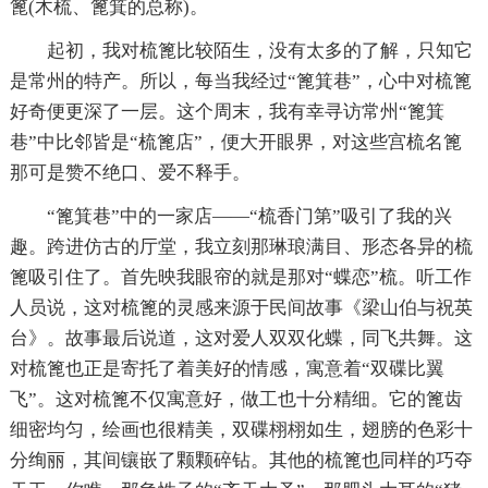
篦(木梳、篦箕的总称)。
起初，我对梳篦比较陌生，没有太多的了解，只知它
是常州的特产。所以，每当我经过“篦箕巷”，心中对梳篦
好奇便更深了一层。这个周末，我有幸寻访常州“篦箕
巷”中比邻皆是“梳篦店”，便大开眼界，对这些宫梳名篦
那可是赞不绝口、爱不释手。
“篦箕巷”中的一家店——“梳香门第”吸引了我的兴
趣。跨进仿古的厅堂，我立刻那琳琅满目、形态各异的梳
篦吸引住了。首先映我眼帘的就是那对“蝶恋”梳。听工作
人员说，这对梳篦的灵感来源于民间故事《梁山伯与祝英
台》。故事最后说道，这对爱人双双化蝶，同飞共舞。这
对梳篦也正是寄托了着美好的情感，寓意着“双碟比翼
飞”。这对梳篦不仅寓意好，做工也十分精细。它的篦齿
细密均匀，绘画也很精美，双碟栩栩如生，翅膀的色彩十
分绚丽，其间镶嵌了颗颗碎钻。其他的梳篦也同样的巧夺