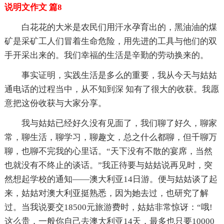
说明文作文 篇8
白花花的大米是农民们用汗水孕育出的，黑油油的煤
矿是采矿工人们冒着生命危险，用先进的工具与他们的双
手开采出来的。我们幸福的生活是辛勤的劳动换来的。
事实证明，实践生活是多么的重要，我从今天与姑姑
通电话的过程当中，从不知到深 知有了很大的收获。我愿
意把这份收获与大家分享。
我与姑姑已经好久没有见面了，我们聊了好久，聊家
常，聊生活，聊学习，聊趣文，总之什么都聊，但千聊万
聊，也聊不完我的心里话。“天下没有不散的宴席，当然
也就没有不终止的谈话。”我正待要与姑姑说再见时，突
然想起学校的通知——澳大利亚14日游。便与姑姑谈了起
来，姑姑对澳大利亚挺熟悉，因为她去过，也研究了解
过。当我说要交18500元旅游费时，姑姑非常惊讶：“哦!
这么贵，一般你自己去澳大利亚14天，最多也只要10000