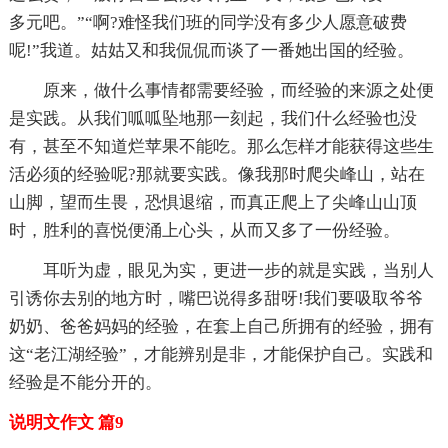
多元吧。”“啊?难怪我们班的同学没有多少人愿意破费
呢!”我道。姑姑又和我侃侃而谈了一番她出国的经验。
原来，做什么事情都需要经验，而经验的来源之处便
是实践。从我们呱呱坠地那一刻起，我们什么经验也没
有，甚至不知道烂苹果不能吃。那么怎样才能获得这些生
活必须的经验呢?那就要实践。像我那时爬尖峰山，站在
山脚，望而生畏，恐惧退缩，而真正爬上了尖峰山山顶
时，胜利的喜悦便涌上心头，从而又多了一份经验。
耳听为虚，眼见为实，更进一步的就是实践，当别人
引诱你去别的地方时，嘴巴说得多甜呀!我们要吸取爷爷
奶奶、爸爸妈妈的经验，在套上自己所拥有的经验，拥有
这“老江湖经验”，才能辨别是非，才能保护自己。实践和
经验是不能分开的。
说明文作文 篇9