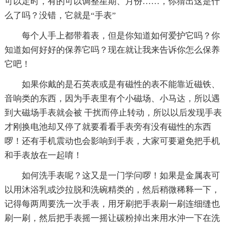
可以定时，有的可以调整星期、月份……，你猜出这是什
么了吗？没错，它就是“手表”
每个人手上都带着表，但是你知道如何爱护它吗？你
知道如何好好的保养它吗？现在就让我来告诉你怎么保养
它吧！
如果你戴的是石英表或是有磁性的表不能靠近磁铁、
音响类的东西，因为手表里有个小磁场、小马达，所以遇
到大磁场手表就会被 干扰而停止转动，所以以后发现手表
才刚换电池却又停了就要看看手表旁有没有磁性的东西
啰！还有手机震动也会影响到手表，大家可要避免把手机
和手表放在一起唷！
如何洗手表呢？这又是一门学问啰！如果是金属表可
以用沐浴乳或沙拉脱和洗碗精类的，然后稍微稀释一下，
记得每两周要洗一次手表，用牙刷把手表刷一刷连细缝也
刷一刷，然后把手表摇一摇让碳粉掉出来用水沖一下在洗