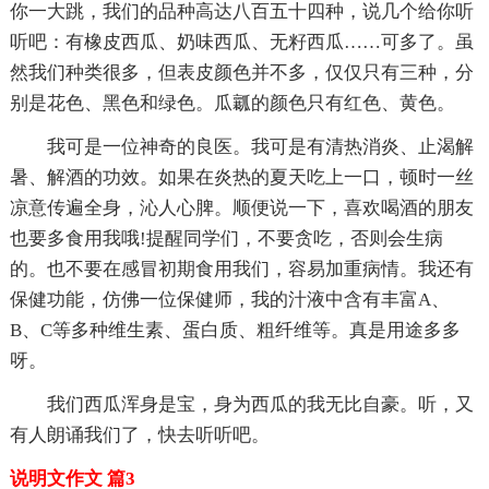
你一大跳，我们的品种高达八百五十四种，说几个给你听
听吧：有橡皮西瓜、奶味西瓜、无籽西瓜……可多了。虽
然我们种类很多，但表皮颜色并不多，仅仅只有三种，分
别是花色、黑色和绿色。瓜瓤的颜色只有红色、黄色。
我可是一位神奇的良医。我可是有清热消炎、止渴解
暑、解酒的功效。如果在炎热的夏天吃上一口，顿时一丝
凉意传遍全身，沁人心脾。顺便说一下，喜欢喝酒的朋友
也要多食用我哦!提醒同学们，不要贪吃，否则会生病
的。也不要在感冒初期食用我们，容易加重病情。我还有
保健功能，仿佛一位保健师，我的汁液中含有丰富A、
B、C等多种维生素、蛋白质、粗纤维等。真是用途多多
呀。
我们西瓜浑身是宝，身为西瓜的我无比自豪。听，又
有人朗诵我们了，快去听听吧。
说明文作文 篇3