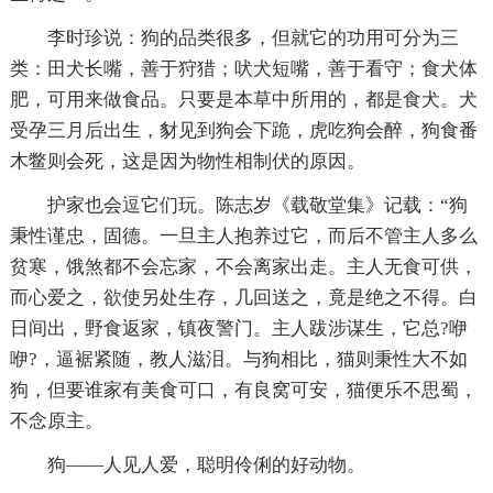
李时珍说：狗的品类很多，但就它的功用可分为三
类：田犬长嘴，善于狩猎；吠犬短嘴，善于看守；食犬体
肥，可用来做食品。只要是本草中所用的，都是食犬。犬
受孕三月后出生，豺见到狗会下跪，虎吃狗会醉，狗食番
木鳖则会死，这是因为物性相制伏的原因。
护家也会逗它们玩。陈志岁《载敬堂集》记载：“狗
秉性谨忠，固德。一旦主人抱养过它，而后不管主人多么
贫寒，饿煞都不会忘家，不会离家出走。主人无食可供，
而心爱之，欲使另处生存，几回送之，竟是绝之不得。白
日间出，野食返家，镇夜警门。主人跋涉谋生，它总?咿
咿?，逼裾紧随，教人滋泪。与狗相比，猫则秉性大不如
狗，但要谁家有美食可口，有良窝可安，猫便乐不思蜀，
不念原主。
狗——人见人爱，聪明伶俐的好动物。