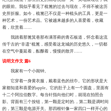
的眼前。我似乎看见了梳篦的过去与现在，不得不被这历
史所折服。如今，梳篦已不仅是一种梳头的工具，更是一
种艺术，一份艺术品。它被越来越多的人喜爱着，收藏
着，欣赏着……
我踏着那篦箕巷那布满苔藓的青石板道，怀念着这流
传千古的“非遗”梳篦，感受着这龙城的历史悠久，一切都
在空气中蔓延着，酝酿着，慢慢的散开……
说明文作文 篇6
我家有一个小闹钟。
它穿着一身黄衣服，戴着蓝色的丝巾。它的形状是大
家都知道和喜爱的apple。它的肚子上有一个圆盘，里面有
十二个阿拉伯数字。每当针指向他们时，就现在拍照合
影。背面有三个按钮，第一颗是定时的.，第二颗是调时间
的，第三颗是电源开关。那四根针像一家四口一样开心的