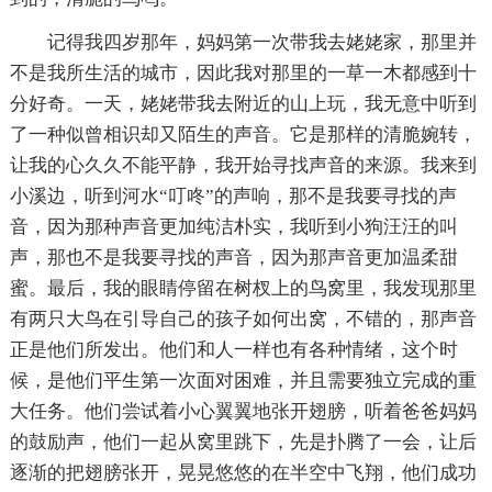
记得我四岁那年，妈妈第一次带我去姥姥家，那里并
不是我所生活的城市，因此我对那里的一草一木都感到十
分好奇。一天，姥姥带我去附近的山上玩，我无意中听到
了一种似曾相识却又陌生的声音。它是那样的清脆婉转，
让我的心久久不能平静，我开始寻找声音的来源。我来到
小溪边，听到河水“叮咚”的声响，那不是我要寻找的声
音，因为那种声音更加纯洁朴实，我听到小狗汪汪的叫
声，那也不是我要寻找的声音，因为那声音更加温柔甜
蜜。最后，我的眼睛停留在树杈上的鸟窝里，我发现那里
有两只大鸟在引导自己的孩子如何出窝，不错的，那声音
正是他们所发出。他们和人一样也有各种情绪，这个时
候，是他们平生第一次面对困难，并且需要独立完成的重
大任务。他们尝试着小心翼翼地张开翅膀，听着爸爸妈妈
的鼓励声，他们一起从窝里跳下，先是扑腾了一会，让后
逐渐的把翅膀张开，晃晃悠悠的在半空中飞翔，他们成功