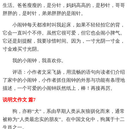
生活。爸爸瘦瘦的，是分针，妈妈高高的，是秒针，哥哥
胖胖的，是时针，弟弟胖胖的是闹针。
小闹钟每天都准时叫我起床，如果不轻轻拍它的背，
它会一直叫个不停。虽然它很可爱，但它也会闹小脾气。
它还是刻提醒，我要珍惜时间。因为，一寸光阴一寸金，
寸金难买寸光阴。
我的小闹钟，我喜欢你。
评语：小作者文采飞扬，用流畅的语句向读者们介绍
了家中的小闹钟，小作者抓住闹钟的外形与功能有条理地
描述，一个可爱的小闹钟跃然纸上，棒！再接再厉。
说明文作文 篇7
狗，亦称“犬”，系由早期人类从灰狼驯化而来，通常
被称为“人类最忠实的朋友”。在中国文化中，狗属于十二
生肖之一。