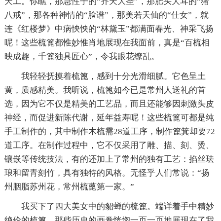
天工。你瞧，那急性子的“齐天大圣”，那肥头大耳的“猪
八戒”，那各种神情的“脸谱”，那美若天仙的“仕女”，就
连《红楼梦》中病怏怏的“林黛玉”都满面春光、神采飞扬
呢！这些梳篦都惟妙惟肖地展现在我面前，真是“百梳相
映成趣，千篦独具匠心”，令我眼花缭乱。
我轻轻抚摸着梳篦，感到十分光滑细腻。它色呈土
黄，质感精美。我听说，梳篦如今已是常州人送礼的首
选，因为它不仅是精美的工艺品，而且还能够因刺激头皮
神经，而促进新陈代谢，延年益寿呢！这些梳篦可都是纯
手工制作的，其中制作木梳需28道工序，制作篦箕却要72
道工序。在制作过程中，它不仅采用了雕、描、刻、烫、
镶嵌等传统技法，有的还加上了常州的独有工艺：掐丝珐
琅和留青刻竹，具有独特的风格。无怪乎人们常说：“扬
州胭脂苏州花，常州梳蓖第一家。”
我买下了四大美女中的貂蝉的梳篦。端详着手中精妙
绝伦的梳篦，那些历史的画卷恍惚一页一页地展现在了我