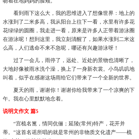
吻着在地妈妈的脸颊。
看到雨下这么大，我的思维进入了想像世界：地上的
水涨到了二米多高，我从阳台上往下一看，水里有许多花
花绿绿的圆圈，我走进一看，原来是许多人正带着游泳圈
在游泳呢！想到这里，我立刻清醒了，如果水涨到二米这
么高，人们逃命不来不急呢，哪还有兴趣游泳呀！
过了一会儿，雨停了，远处、近处的景物也清晰了，
大地好像被雨水洗个澡，换上了一身新衣裳。小鸟叽叽地
叫着，似乎在感谢这场雨给它们带来了一个全新的世界。
夏天的雨，谢谢你！谢谢你给我带来了一个凉爽的下
午。我在心里默默地念着。
说明文作文 篇5
“宫梳名篦，情同伉俪；延陵(常州)特产，花开并
蒂。”这首名谣所唱的就是常州的非物质文化遗产——梳