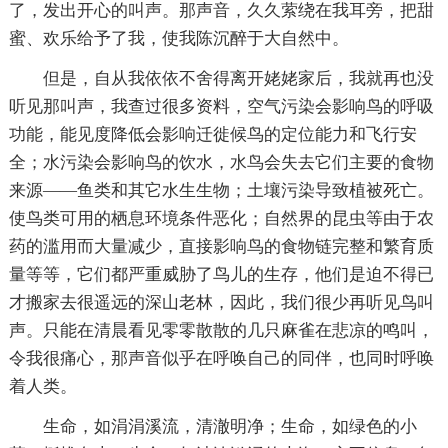
了，发出开心的叫声。那声音，久久萦绕在我耳旁，把甜
蜜、欢乐给予了我，使我陈沉醉于大自然中。
但是，自从我依依不舍得离开姥姥家后，我就再也没
听见那叫声，我查过很多资料，空气污染会影响鸟的呼吸
功能，能见度降低会影响迁徙候鸟的定位能力和飞行安
全；水污染会影响鸟的饮水，水鸟会失去它们主要的食物
来源——鱼类和其它水生生物；土壤污染导致植被死亡。
使鸟类可用的栖息环境条件恶化；自然界的昆虫等由于农
药的滥用而大量减少，直接影响鸟的食物链完整和繁育质
量等等，它们都严重威胁了鸟儿的生存，他们是迫不得已
才搬家去很遥远的深山老林，因此，我们很少再听见鸟叫
声。只能在清晨看见零零散散的几只麻雀在悲凉的鸣叫，
令我很痛心，那声音似乎在呼唤自己的同伴，也同时呼唤
着人类。
生命，如涓涓溪流，清澈明净；生命，如绿色的小