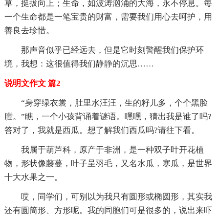
草，挺拔向上；生命，如波涛汹涌的大海，永不停息。每
一个生命都是一笔宝贵的财富，需要我们用心去呵护，用
善良去珍惜。
那声音似乎已经远去，但是它时刻警醒我们保护环
境，我想：这很值得我们静静的沉思……
说明文作文 篇2
“身穿绿衣裳，肚里水汪汪，生的籽儿多，个个黑脸
膛。”瞧，一个小孩背诵着谜语。嘿嘿，猜出我是谁了吗?
答对了，我就是西瓜。想了解我们西瓜吗?请往下看。
我属于葫芦科，原产于非洲，是一种双子叶开花植
物，形状像藤蔓，叶子呈羽毛，又名水瓜，寒瓜，是世界
十大水果之一。
哎，同学们，可别以为我只有圆形或椭圆形，其实我
还有圆筒形、方形呢。我的同胞们可是很多的，说出来吓