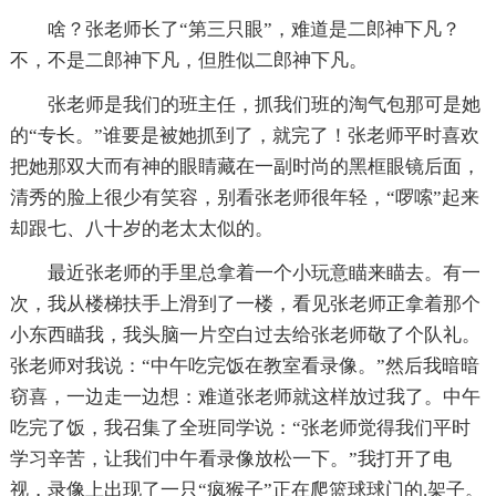
啥？张老师长了“第三只眼”，难道是二郎神下凡？
不，不是二郎神下凡，但胜似二郎神下凡。
张老师是我们的班主任，抓我们班的淘气包那可是她
的“专长。”谁要是被她抓到了，就完了！张老师平时喜欢
把她那双大而有神的眼睛藏在一副时尚的黑框眼镜后面，
清秀的脸上很少有笑容，别看张老师很年轻，“啰嗦”起来
却跟七、八十岁的老太太似的。
最近张老师的手里总拿着一个小玩意瞄来瞄去。有一
次，我从楼梯扶手上滑到了一楼，看见张老师正拿着那个
小东西瞄我，我头脑一片空白过去给张老师敬了个队礼。
张老师对我说：“中午吃完饭在教室看录像。”然后我暗暗
窃喜，一边走一边想：难道张老师就这样放过我了。中午
吃完了饭，我召集了全班同学说：“张老师觉得我们平时
学习辛苦，让我们中午看录像放松一下。”我打开了电
视，录像上出现了一只“疯猴子”正在爬篮球球门的.架子。