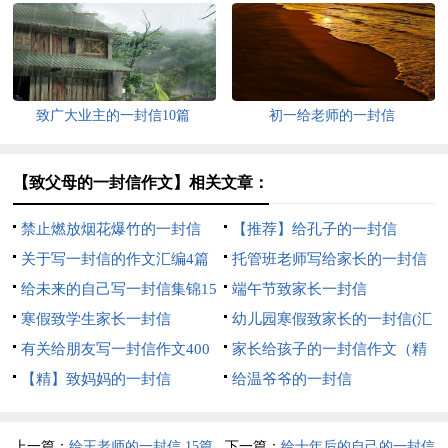
致广大业主的一封信10篇
初一给老师的一封信
【致父母的一封信作文】相关文章：
禁止燃放烟花爆竹的一封信
【推荐】给孔子的一封信
关于写一封信的作文汇编4篇
托管班老师写给家长的一封信
给未来的自己写一封信集锦15
（精选7篇）
端午节致家长一封信
篇
寒假致学生家长一封信
幼儿园寒假致家长的一封信(汇
有关给朋友写一封信作文400
编15篇)
家长给孩子的一封信作文（精
字汇总6篇
【精】致妈妈的一封信
选9篇）
给温爷爷的一封信
上一篇：
给王老师的一封信 15篇
下一篇：
给十年后的自己的一封信