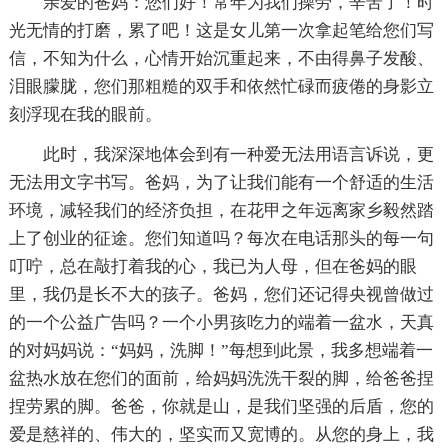
亲爱的爸妈：您们好！常年为我们操劳，辛苦了！时
光无情的打磨，累了吧！这是女儿第一次拿起笔给您们写
信，不知为什么，心情开始沉重起来，不由得鼻子发酸、
泪眼朦胧，您们那粗糙的双手和依然忙碌而疲倦的身影立
刻浮现在我的眼前。
此时，我深深地体会到有一种爱无法用语言诉说，更
无法用文字书写。爸妈，为了让我们能有一个舒适的生活
环境，减轻我们的经济负担，在花甲之年远离家乡毅然踏
上了创业的征途。您们知道吗？每次在电话那头的每一句
叮咛，总在敲打着我的心，我已为人母，但在爸妈的眼
里，我仍是长不大的孩子。爸妈，您们还记得央视曾做过
的一个公益广告吗？一个小男孩吃力的端着一盆水，天真
的对妈妈说：“妈妈，洗脚！”每想到此景，我多想端着一
盆热水放在您们的面前，给妈妈洗洗干裂的脚，给爸爸捏
捏劳累的脚。爸爸，你就是山，是我们坚强的后盾，您的
爱是慈祥的、伟大的，坚实而又宽博的。从您的身上，我