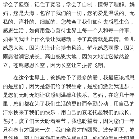
学会了坚强，记住了宽容，学会了自制，懂得了理解。妈
妈，您是大海，包容了我们的一切，您的爱是温暖的、无
私的、淳朴的、细腻的。您教会了我们如何去感恩生命，
感恩生活，如何用爱心善待世界上每一个人和每一件事。
如果问我世上什么最让我感动，除了真情就是真情。鱼儿
感恩大海，因为大海让它搏击风浪。鲜花感恩雨露，因为
雨露滋润它成长。高山感恩大地，因为大地让它傲然耸
立。苍鹰感恩长空，因为长空让它振臂飞翔。
在这个世界上，爸妈给予了最多的爱，我最应该感恩
的是您们，因为是您们给予我生命，是您们激励我进步，
是您们无时无刻让我感到温馨和快乐。爸妈，在这几十年
里，您们都在为了我们生活的更好而辛勤劳动，用自己的
汗水换来了我们的快乐，用自己的衰老托起我们的成长。
爸妈，孩子们天天盼着春节，我也盼望着，因为您们一年
只有春节才回来一次，我们全家才能团聚。波光明灭，岁
月悠悠，啊！唯有您们的爱依然如旧。您们的爱如太阳般