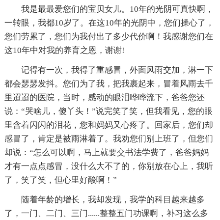
我是最最爱您们的宝贝女儿。10年的光阴可真快啊，
一转眼，我都10岁了。在这10年的光阴中，您们操心了，
您们劳累了，您们为我付出了多少代价啊！我感谢您们在
这10年中对我的养育之恩，谢谢!
记得有一次，我得了重感冒，外面风雨交加，淋一下
都会瑟瑟发抖。您们为了我，把我裹起来，冒着风雨去千
里迢迢的医院，当时，感动的眼泪哗哗流下，爸爸您还
说：“哭啥儿，傻丫头！”说完笑了笑，但我看见，您的眼
里含着闪闪的泪花，您和妈妈又心疼了。回家后，您们却
感冒了，肯定是被雨淋着了。我劝您们别上班了，但您们
却说：“怎么可以啊，马上就要交书法学费了，爸爸妈妈
才有一点点感冒，没什么大不了的，你别放在心上，我听
了，笑了笑，但心里好酸啊！”
随着年龄的增长，我却发现，我学的科目越来越多
了，一门、二门、三门......整整五门功课啊，补习这么多