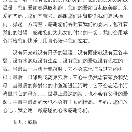
温暖，您们爱如春风般和煦，您们的爱如百花般美丽。亲
爱的爸妈，您们辛苦啦。感谢您们用臂膀为我们遮风挡
雨，撑起一方晴空，感谢您们吞吐着我们的委屈，包容着
我们的过错，感谢您们为儿女们付出的一切，我们会用孝
心带给您们快乐，用真心陪伴您们左右。
没有阳光就没有日子的温暖，没有雨露就没有五谷丰
登，没有水源就没有生命，没有您们的爱就没有现在的
我。当最后一片树叶飘落时，它不会忘记哺育过它的树
根；最后一只雏鹰飞离巢穴后，它心中仍然念着家乡和父
母；当最后的卵孵出的小鱼游进江河时，它不会忘记小河
湾里带它的母亲……世界上最深的海，也不会有父母的爱
深，宇宙中最高的天也不会有子女的情高。爸妈，您们放
心吧，我会用一颗感恩的心来感谢你们。
女儿：魏敏