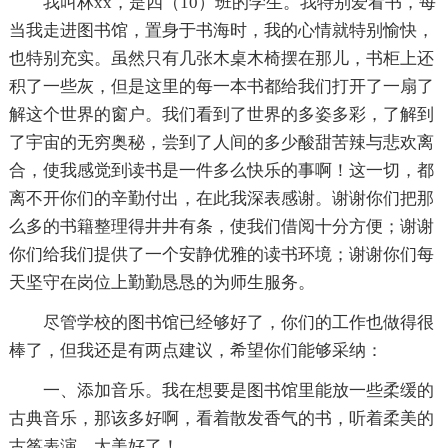
我叫林xx，是四（10）班的学生。我特别爱看书，每
当我走进图书馆，置身于书海时，我的心情就特别愉快，
也特别充实。虽然只有几张木桌木椅摆在那儿，书柜上还
积了一些灰，但是这里的每一本书都给我们打开了一扇了
解这个世界的窗户。我们看到了世界的多姿多彩，了解到
了宇宙的无穷奥秘，尝到了人间的多少酸甜苦辣与悲欢离
合，使我感觉到读书是一件多么快乐的事啊！这一切，都
离不开你们的辛勤付出，在此我深表感谢。谢谢你们把那
么多的书籍整理得井井有条，使我们借阅十分方便；谢谢
你们给我们提供了一个安静优雅的读书环境；谢谢你们每
天坚守在岗位上勤勤恳恳的为师生服务。
尽管学校的图书馆已经够好了，你们的工作也做得很
棒了，但我还是有两点建议，希望你们能够采纳：
一、添加音乐。我在想要是图书馆里能放一些柔缓的
古典音乐，那该多好啊，看着散发香气的书，听着柔美的
古筝表演，太美好了！