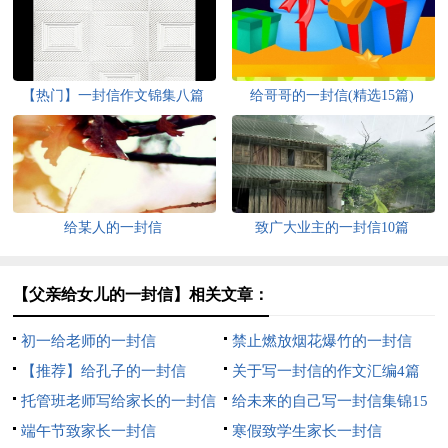
【热门】一封信作文锦集八篇
给哥哥的一封信(精选15篇)
给某人的一封信
致广大业主的一封信10篇
【父亲给女儿的一封信】相关文章：
初一给老师的一封信
禁止燃放烟花爆竹的一封信
【推荐】给孔子的一封信
关于写一封信的作文汇编4篇
托管班老师写给家长的一封信
给未来的自己写一封信集锦15
（精选7篇）
端午节致家长一封信
篇
寒假致学生家长一封信