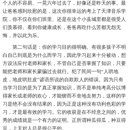
个人的不容易、一晃六年过去了，好像还是昨天的事。最
让爸爸感到欣慰的是，这次你很幸运的考上了天津音乐学
院，你不仅在你们班里、还是在这个小县城里都是很受人
们羡慕得。看到你健康成长，爸爸再吃什么苦都无怨无
悔，并以此为乐。
第二句话是：你的学习目的很明确。有很多孩子不明
白自己到底是为什么而学习，因此学习起来十分被动，想
方设法应付老师和家长，不管自己是否掌握了知识，只要
能把老师和家长蒙骗过去就行。犯了民间一句“人哄地
皮，地皮哄肚皮”谚语所说的自欺欺人的错误。因为只有
当学习目的是为了真正掌握知识，而不是单纯考高分以博
得家长或老师的欢心，才能锲而不舍地去努力，这样的学
习是绝不会没有结果的，因为正是这种没有功利色彩的学
习，才是最有效的学习。它的收获是在不经意之间的，优
秀的成绩就是一个有力的证明。正所谓种瓜得瓜，种豆得
豆，上天对人总是很公平的。