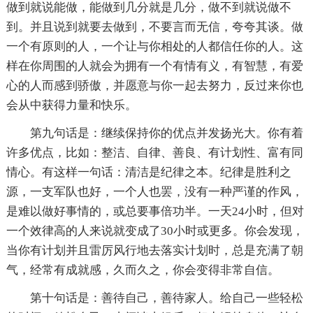
做到就说能做，能做到几分就是几分，做不到就说做不
到。并且说到就要去做到，不要言而无信，夸夸其谈。做
一个有原则的人，一个让与你相处的人都信任你的人。这
样在你周围的人就会为拥有一个有情有义，有智慧，有爱
心的人而感到骄傲，并愿意与你一起去努力，反过来你也
会从中获得力量和快乐。
第九句话是：继续保持你的优点并发扬光大。你有着
许多优点，比如：整洁、自律、善良、有计划性、富有同
情心。有这样一句话：清洁是纪律之本。纪律是胜利之
源，一支军队也好，一个人也罢，没有一种严谨的作风，
是难以做好事情的，或总要事倍功半。一天24小时，但对
一个效律高的人来说就变成了30小时或更多。你会发现，
当你有计划并且雷厉风行地去落实计划时，总是充满了朝
气，经常有成就感，久而久之，你会变得非常自信。
第十句话是：善待自己，善待家人。给自己一些轻松