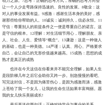
动力之源。7思考：正确的思考方式，准确的思考方向会
让一个人少走弯路保持迅速的、良性的发展。8敬业：这
对人的事业发展有益。9感激：感谢生活本身的美好，感
谢那些给你帮助的人。10诚实：诚则持久，信必永恒。11
守信：尊重别人的前提条件之一便是尊重自己的诺言。这
是守信的根本。12理解：对生活细节用心，理解朋友、亲
人、社会、人生、爱情等“概念”。13谦逊：这是一种做人
的基础，也是一种美德。14严谨：认真、用心、严格要求
自己，会让自己的无形价值越来越高。15成熟：思想的成
熟才是真正的成熟
也许在今天这信在你看来并不能完全理解，如果人生
是段阶梯几年之后它会助你又跨一步。别急慢慢的看吧、
写完这封信，不是因为痛苦伤心，是因为感激而涕，感激
上苍给了我一个女儿，让我的生命生活如果丰富绚丽。愿
我的女儿快乐美丽成长!
最后再送你两句话：正确对待学业与事业的关系