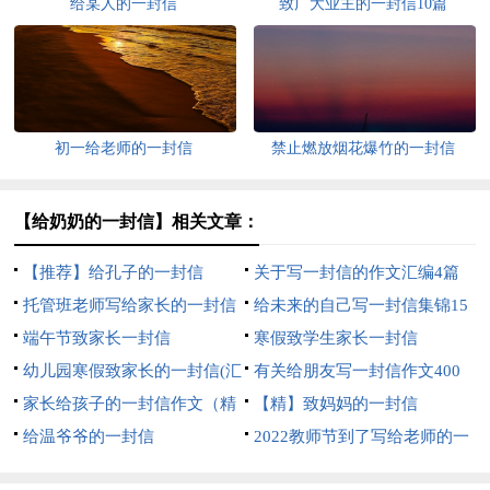
给某人的一封信
致广大业主的一封信10篇
初一给老师的一封信
禁止燃放烟花爆竹的一封信
【给奶奶的一封信】相关文章：
【推荐】给孔子的一封信
关于写一封信的作文汇编4篇
托管班老师写给家长的一封信
给未来的自己写一封信集锦15
（精选7篇）
端午节致家长一封信
篇
寒假致学生家长一封信
幼儿园寒假致家长的一封信(汇
有关给朋友写一封信作文400
编15篇)
家长给孩子的一封信作文（精
字汇总6篇
【精】致妈妈的一封信
选9篇）
给温爷爷的一封信
2022教师节到了写给老师的一
封信（精选12篇）