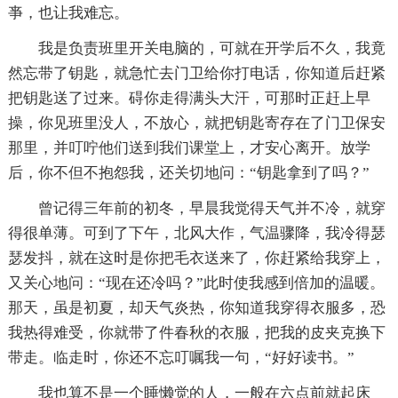
亊，也让我难忘。
我是负责班里开关电脑的，可就在开学后不久，我竟
然忘带了钥匙，就急忙去门卫给你打电话，你知道后赶紧
把钥匙送了过来。碍你走得满头大汗，可那时正赶上早
操，你见班里没人，不放心，就把钥匙寄存在了门卫保安
那里，并叮咛他们送到我们课堂上，才安心离开。放学
后，你不但不抱怨我，还关切地问：“钥匙拿到了吗？”
曾记得三年前的初冬，早晨我觉得天气并不冷，就穿
得很单薄。可到了下午，北风大作，气温骤降，我冷得瑟
瑟发抖，就在这时是你把毛衣送来了，你赶紧给我穿上，
又关心地问：“现在还冷吗？”此时使我感到倍加的温暖。
那天，虽是初夏，却天气炎热，你知道我穿得衣服多，恐
我热得难受，你就带了件春秋的衣服，把我的皮夹克换下
带走。临走时，你还不忘叮嘱我一句，“好好读书。”
我也算不是一个睡懒觉的人，一般在六点前就起床