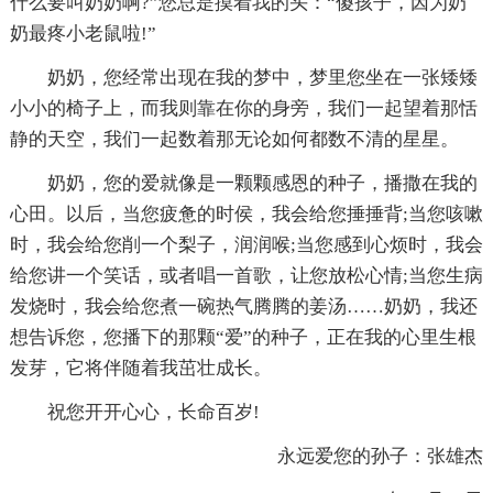
什么要叫奶奶啊?”您总是摸着我的头：“傻孩子，因为奶
奶最疼小老鼠啦!”
奶奶，您经常出现在我的梦中，梦里您坐在一张矮矮
小小的椅子上，而我则靠在你的身旁，我们一起望着那恬
静的天空，我们一起数着那无论如何都数不清的星星。
奶奶，您的爱就像是一颗颗感恩的种子，播撒在我的
心田。以后，当您疲惫的时侯，我会给您捶捶背;当您咳嗽
时，我会给您削一个梨子，润润喉;当您感到心烦时，我会
给您讲一个笑话，或者唱一首歌，让您放松心情;当您生病
发烧时，我会给您煮一碗热气腾腾的姜汤……奶奶，我还
想告诉您，您播下的那颗“爱”的种子，正在我的心里生根
发芽，它将伴随着我茁壮成长。
祝您开开心心，长命百岁!
永远爱您的孙子：张雄杰