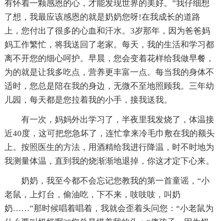
有怀着一颗感恩的心，才能发现世界的美好。”我仔细想
了想，我最应该感恩的就是奶奶您呀!在我成长的道路
上，您付出了很多的心血和汗水。3岁那年，因为爸爸妈
妈工作繁忙，将我送回了老家。每天，我的生活和学习都
离不开您的细心呵护。早晨，您会变着花样给我做早餐，
为的就是让我多吃点，营养更丰富一点。每当我的身体不
适时，您总是陪在我的身边，无微不至地照顾我。三年幼
儿园，每天都是您拉着我的小手，接我送我。
有一次，妈妈外出学习了，半夜里我发烧了，体温接
近40度，这可把您急坏了，连忙拿来冷毛巾敷在我的额头
上。按照医生的方法，用酒精给我进行降温，时不时地为
我测量体温，直到我的烧渐渐地退掉，你这才定下心来。
奶奶，我至今都不会忘记您教我的第一首童谣，“小
老鼠，上灯台，偷油吃，下不来，吱吱吱，叫奶
奶……”那时候唱着唱着，我就会歪着头问您：“小老鼠为