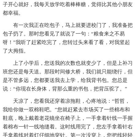
子开心就好，我每天放学吃着棒棒糖，觉得比其他小朋友
都幸福。
有一次我正在吃包子，马上就要进校门了，我准备把
包子扔了。那时您看见了就说了一句：“粮食来之不易
呀！”我听了赶紧吃完了，您转过头来看了看，对我竖起
了大拇指。
上了小学后，您送我的次数也就变少了，但是上补习
班您还是每天送。那段时间修大桥，我们就只能绕行，但
是不管多远，您都要送我去上学，给我背书包。您总是
说：“你现在长身体，背那么重的书包，把背压驼了。”
天凉了，您看我还穿着凉拖鞋，心疼地说：“哲哲，
我给你做一双棉鞋吧。”您就赶紧去市场买了一些棉布和
鞋底，晚上戴着老花镜坐在椅子上，一手拿着针线一手握
着棉布一针一线地缝着。这时线用完了，您左手拿着针右
手拿着线对着灯仔细地穿针。第一次没穿上，您把线轻轻