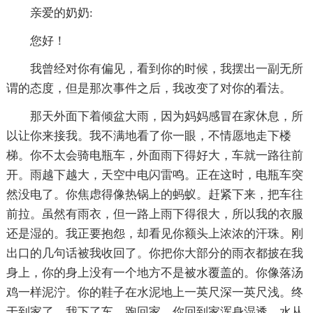
亲爱的奶奶:
您好！
我曾经对你有偏见，看到你的时候，我摆出一副无所
谓的态度，但是那次事件之后，我改变了对你的看法。
那天外面下着倾盆大雨，因为妈妈感冒在家休息，所
以让你来接我。我不满地看了你一眼，不情愿地走下楼
梯。你不太会骑电瓶车，外面雨下得好大，车就一路往前
开。雨越下越大，天空中电闪雷鸣。正在这时，电瓶车突
然没电了。你焦虑得像热锅上的蚂蚁。赶紧下来，把车往
前拉。虽然有雨衣，但一路上雨下得很大，所以我的衣服
还是湿的。我正要抱怨，却看见你额头上浓浓的汗珠。刚
出口的几句话被我收回了。你把你大部分的雨衣都披在我
身上，你的身上没有一个地方不是被水覆盖的。你像落汤
鸡一样泥泞。你的鞋子在水泥地上一英尺深一英尺浅。终
于到家了，我下了车，跑回家。你回到家浑身湿透，水从