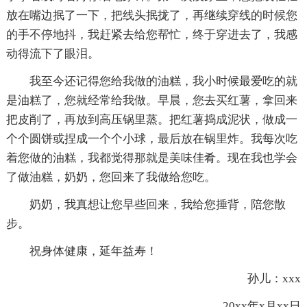
放在嘴边抿了一下，把线头抿拢了，再继续穿线的时候您
的手不停地抖，我赶紧去给您帮忙，终于穿进去了，我感
动得流下了眼泪。
我至今还记得您给我做的油糕，我小时候最爱吃的就
是油糕了，您就经常给我做。早晨，您去买红薯，拿回来
把皮削了，再放到高压锅里蒸。把红薯捣成泥状，做成一
个个圆饼或捏成一个个小球，最后放在锅里炸。我每次吃
着您做的油糕，我都觉得那就是美味佳肴。现在我也学会
了做油糕，奶奶，您回来了我做给您吃。
奶奶，我真想让您早些回来，我给您捶背，陪您散
步。
祝身体健康，延年益寿！
孙儿：xxx
20xx年x月xx日