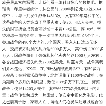
就是最真实的写照。让我们看一组触目惊心的数据吧。据
瑞典、印度学者统计，从公元前3200年到公元XX这5164
年中，世界上共发生战争14513次，只有329年是和平的。
这些战争给人类造成了严重灾难，使36。4亿人丧生。损
失的财富折合成黄金可以铺一条宽150公里、厚10米、环
绕地球一周的金带。第一次世界大战历时4年又3个半月。
参加战争的有6个大洲的33个国家，卷入人口达15亿多
人，交战双方动员的兵力达6000多万人，其中伤亡3000多
万人，因战争而死于饥饿和其他灾害的达1000万人左右，
各交战国经济损失约为2700亿美元。时至今天，战争离我
们并不遥远。XX年，在卢旺达的部族屠杀中，有50多万
人被杀；在科索沃战争中，北约调集了1100多架战机，在
为期两个多月的.时间里，致使20xx多万平民丧生！海湾
战争，使1614203人丧生。其中667773名是5岁以下的儿
童！战争使繁荣成为一片废墟，使安定幸福化为泡影，代
之已妻离子散，家破人亡，留给人们心灵深处难以愈合的