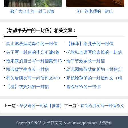
致广大业主的一封信10篇
初一给老师的一封信
【给战争先生的一封信】相关文章：
禁止燃放烟花爆竹的一封信
【推荐】给孔子的一封信
关于写一封信的作文汇编4篇
托管班老师写给家长的一封信
给未来的自己写一封信集锦15
（精选7篇）
端午节致家长一封信
篇
寒假致学生家长一封信
幼儿园寒假致家长的一封信(汇
有关给朋友写一封信作文400
编15篇)
家长给孩子的一封信作文（精
字汇总6篇
【精】致妈妈的一封信
选9篇）
给温爷爷的一封信
上一篇：
给父母的一封信【推荐】
下一篇：
有关给朋友写一封信作文
500字汇编八篇
罗洋作文网
Copyright © 2025
www.luoyangphoto.com 版权所有