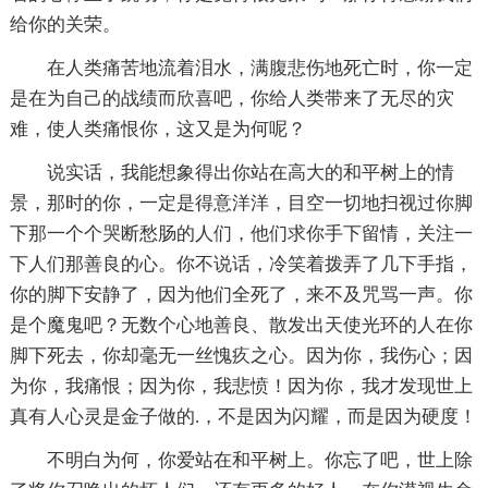
给你的关荣。
在人类痛苦地流着泪水，满腹悲伤地死亡时，你一定
是在为自己的战绩而欣喜吧，你给人类带来了无尽的灾
难，使人类痛恨你，这又是为何呢？
说实话，我能想象得出你站在高大的和平树上的情
景，那时的你，一定是得意洋洋，目空一切地扫视过你脚
下那一个个哭断愁肠的人们，他们求你手下留情，关注一
下人们那善良的心。你不说话，冷笑着拨弄了几下手指，
你的脚下安静了，因为他们全死了，来不及咒骂一声。你
是个魔鬼吧？无数个心地善良、散发出天使光环的人在你
脚下死去，你却毫无一丝愧疚之心。因为你，我伤心；因
为你，我痛恨；因为你，我悲愤！因为你，我才发现世上
真有人心灵是金子做的.，不是因为闪耀，而是因为硬度！
不明白为何，你爱站在和平树上。你忘了吧，世上除