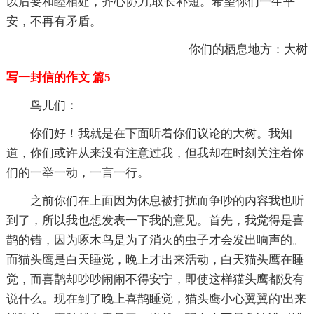
以后要和睦相处，齐心协力,取长补短。希望你们一生平
安，不再有矛盾。
你们的栖息地方：大树
写一封信的作文 篇5
鸟儿们：
你们好！我就是在下面听着你们议论的大树。我知
道，你们或许从来没有注意过我，但我却在时刻关注着你
们的一举一动，一言一行。
之前你们在上面因为休息被打扰而争吵的内容我也听
到了，所以我也想发表一下我的意见。首先，我觉得是喜
鹊的错，因为啄木鸟是为了消灭的虫子才会发出响声的。
而猫头鹰是白天睡觉，晚上才出来活动，白天猫头鹰在睡
觉，而喜鹊却吵吵闹闹不得安宁，即使这样猫头鹰都没有
说什么。现在到了晚上喜鹊睡觉，猫头鹰小心翼翼的'出来