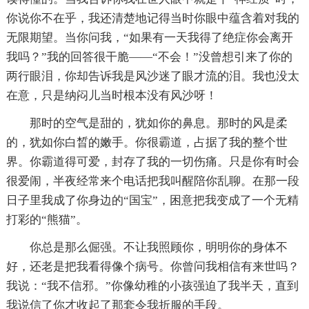
你说你不在乎，我还清楚地记得当时你眼中蕴含着对我的
无限期望。当你问我，“如果有一天我得了绝症你会离开
我吗？”我的回答很干脆——“不会！”没曾想引来了你的
两行眼泪，你却告诉我是风沙迷了眼才流的泪。我也没太
在意，只是纳闷儿当时根本没有风沙呀！
那时的空气是甜的，犹如你的鼻息。那时的风是柔
的，犹如你白晳的嫩手。你很霸道，占据了我的整个世
界。你霸道得可爱，封存了我的一切伤痛。只是你有时会
很爱闹，半夜经常来个电话把我叫醒陪你乱聊。在那一段
日子里我成了你身边的“国宝”，困意把我变成了一个无精
打彩的“熊猫”。
你总是那么倔强。不让我照顾你，明明你的身体不
好，还老是把我看得像个病号。你曾问我相信有来世吗？
我说：“我不信邪。”你像幼稚的小孩强迫了我半天，直到
我说信了你才收起了那套令我折服的手段。