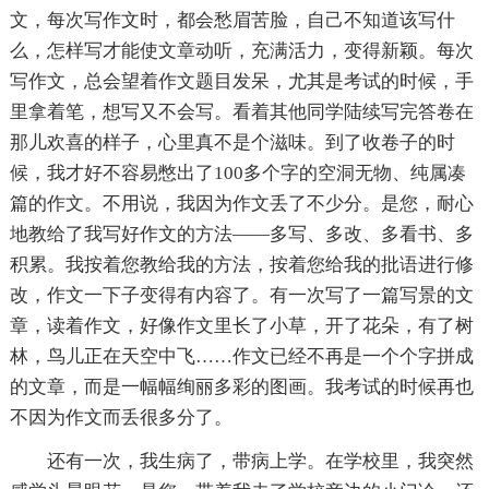
文，每次写作文时，都会愁眉苦脸，自己不知道该写什
么，怎样写才能使文章动听，充满活力，变得新颖。每次
写作文，总会望着作文题目发呆，尤其是考试的时候，手
里拿着笔，想写又不会写。看着其他同学陆续写完答卷在
那儿欢喜的样子，心里真不是个滋味。到了收卷子的时
候，我才好不容易憋出了100多个字的空洞无物、纯属凑
篇的作文。不用说，我因为作文丢了不少分。是您，耐心
地教给了我写好作文的方法——多写、多改、多看书、多
积累。我按着您教给我的方法，按着您给我的批语进行修
改，作文一下子变得有内容了。有一次写了一篇写景的文
章，读着作文，好像作文里长了小草，开了花朵，有了树
林，鸟儿正在天空中飞……作文已经不再是一个个字拼成
的文章，而是一幅幅绚丽多彩的图画。我考试的时候再也
不因为作文而丢很多分了。
还有一次，我生病了，带病上学。在学校里，我突然