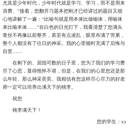
尤其是少年时代，少年时代就是学习、学习，而不是用来
浪费。”接着，您翻开习题本把刚才已经讲过的题目又细
心地讲解了一遍：“比喻句就是用本体比做喻体，用喻体
来比喻本体……”在白色的日光灯下，我看清楚了您满头
青丝不再像以前整齐，甚至有点凌乱，眼里布满了劳累，
整个人都没有了往日的神采。我的心里顿时充满了后悔与
自责……
在剩下的、屈指可数的日子里，您为了我们的学习费
尽了心思，显得憔悴不堪，但是，在我们的心里您还是那
么年轻、那么神采奕奕。我相信有您这样尽心尽力的好老
师一定可以培养出满天下的桃李。
祝您
桃李满天下！
您的学生：xx