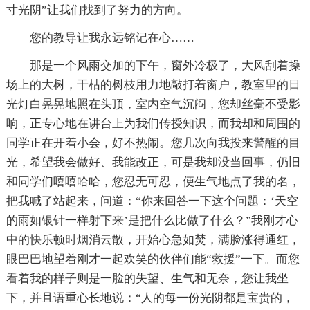
寸光阴”让我们找到了努力的方向。
您的教导让我永远铭记在心……
那是一个风雨交加的下午，窗外冷极了，大风刮着操
场上的大树，干枯的树枝用力地敲打着窗户，教室里的日
光灯白晃晃地照在头顶，室内空气沉闷，您却丝毫不受影
响，正专心地在讲台上为我们传授知识，而我却和周围的
同学正在开着小会，好不热闹。您几次向我投来警醒的目
光，希望我会做好、我能改正，可是我却没当回事，仍旧
和同学们嘻嘻哈哈，您忍无可忍，便生气地点了我的名，
把我喊了站起来，问道：“你来回答一下这个问题：‘天空
的雨如银针一样射下来’是把什么比做了什么？”我刚才心
中的快乐顿时烟消云散，开始心急如焚，满脸涨得通红，
眼巴巴地望着刚才一起欢笑的伙伴们能“救援”一下。而您
看着我的样子则是一脸的失望、生气和无奈，您让我坐
下，并且语重心长地说：“人的每一份光阴都是宝贵的，