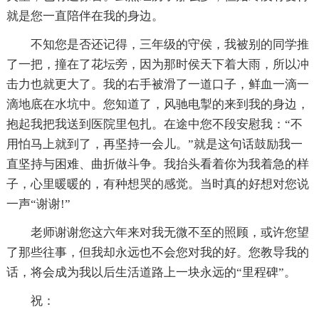
就是您一直陪伴在我的身边。
不知您是否还记得，三年级的守侯，我被别的同学推
了一把，撞在了花坛旁，因为那时侯天下着大雨，所以冲
击力也就更大了。我的右手被滑了一道口子，鲜血一滴一
滴地底在水坑中。您知道了，风驰电掣的来到我的身边，
抱起我把我送到医院里包扎。在途中您不段安慰我：“不
用怕马上就到了，再坚持一会儿。”就是这句话鼓励我一
直坚持与困难、曲折做斗争。我抬头看着你为我着急的样
子，心里暖暖的，有种想哭的感觉。当时真的好想对您说
一声“谢谢!”
老师谢谢您这六年来对我无微不至的照顾，或许您望
了那些往事，但我却永远也不会您对我的好。您教导我的
话，将会成为我以后生活道路上一块永远的“里程碑”。
祝：