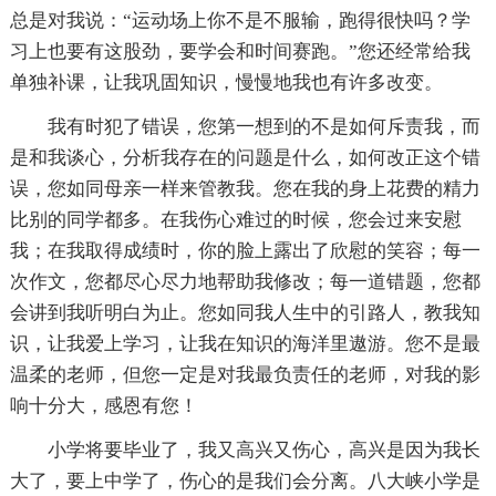
总是对我说：“运动场上你不是不服输，跑得很快吗？学
习上也要有这股劲，要学会和时间赛跑。”您还经常给我
单独补课，让我巩固知识，慢慢地我也有许多改变。
我有时犯了错误，您第一想到的不是如何斥责我，而
是和我谈心，分析我存在的问题是什么，如何改正这个错
误，您如同母亲一样来管教我。您在我的身上花费的精力
比别的同学都多。在我伤心难过的时候，您会过来安慰
我；在我取得成绩时，你的脸上露出了欣慰的笑容；每一
次作文，您都尽心尽力地帮助我修改；每一道错题，您都
会讲到我听明白为止。您如同我人生中的引路人，教我知
识，让我爱上学习，让我在知识的海洋里遨游。您不是最
温柔的老师，但您一定是对我最负责任的老师，对我的影
响十分大，感恩有您！
小学将要毕业了，我又高兴又伤心，高兴是因为我长
大了，要上中学了，伤心的是我们会分离。八大峡小学是