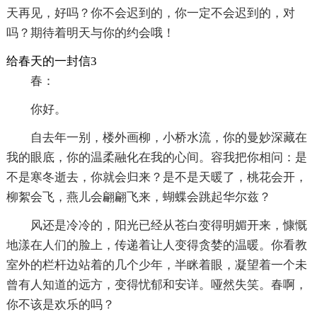
天再见，好吗？你不会迟到的，你一定不会迟到的，对
吗？期待着明天与你的约会哦！
给春天的一封信3
春：
你好。
自去年一别，楼外画柳，小桥水流，你的曼妙深藏在
我的眼底，你的温柔融化在我的心间。容我把你相问：是
不是寒冬逝去，你就会归来？是不是天暖了，桃花会开，
柳絮会飞，燕儿会翩翩飞来，蝴蝶会跳起华尔兹？
风还是冷冷的，阳光已经从苍白变得明媚开来，慷慨
地漾在人们的脸上，传递着让人变得贪婪的温暖。你看教
室外的栏杆边站着的几个少年，半眯着眼，凝望着一个未
曾有人知道的远方，变得忧郁和安详。哑然失笑。春啊，
你不该是欢乐的吗？