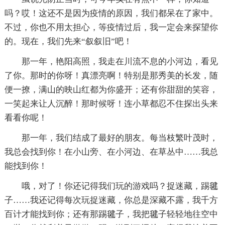
吗？哎！这还不是因为疫情的原因，我们都呆在了家中。
不过，你也不用太担心，等疫情过后，我一定会来探望你
的。现在，我们先来“叙叙旧”吧！
那一年，艳阳高照，我走在川流不息的小河边，看见
了你。那时的你呀！真漂亮啊！特别是那秀美的长发，随
便一撩，满山的映山红都为你盛开；还有你甜甜的笑容，
一笑起来让人沉醉！那时候呀！连小草都忍不住探出头来
看看你呢！
那一年，我们结成了最好的朋友。每当枝繁叶茂时，
我总会找到你！在小山旁、在小河边、在草丛中……我总
能找到你！
哦，对了！你还记得我们玩的游戏吗？捉迷藏，踢毽
子……我还记得每次玩捉迷藏，你总是深藏不露，我千方
百计才能找到你；还有那踢毽子，我把毽子轻轻地往空中