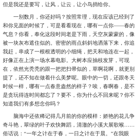
但是我还是要写，让风，让云，让小鸟捎给你。
一别数月，你还好吗？按照常理，现在应该已经到了
和你见面的时候了，可是看看现在，哪有一点你——春的
气息？你看，奉化这段时间老是下雨，天空灰蒙蒙的，像
被一块灰布遮住似的。密密的雨点斜斜地洒落下来，你追
我赶，串成了一根根透明的小细绳，把天和地连在一起，
好像正在上演一场水幕电影。大树本应抽枝发芽，可现
在，依然光秃秃的跟一把把扫帚似的，草啊花啊，就更别
提了，还不知在做着什么美梦呢。眼中的一切，还跟冬天
时候一样，哪有一点春意盎然的样子？唉，春啊春，是不
是贪玩得连时间都忘了？要不，你为什么不回来呢？你不
知道我们有多想念你吗？
脑海中还依稀记得几月前的你的模样：娇艳的花儿争
奇斗艳，翠绿的叶子欢快舞蹈，清澈的小溪大展歌喉……
俗话说：“一年之计在于春，一日之计在于晨。”在我眼