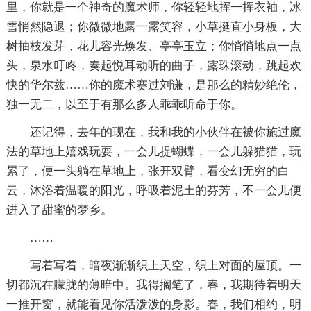
里，你就是一个神奇的魔术师，你轻轻地挥一挥衣袖，冰
雪悄然隐退；你微微地露一露笑容，小草挺直小身板，大
树抽枝发芽，花儿容光焕发、亭亭玉立；你悄悄地点一点
头，泉水叮咚，奏起悦耳动听的曲子，露珠滚动，跳起欢
快的华尔兹……你的魔术赛过刘谦，是那么的精妙绝伦，
独一无二，以至于有那么多人乖乖听命于你。
还记得，去年的现在，我和我的小伙伴在被你施过魔
法的草地上嬉戏玩耍，一会儿捉蝴蝶，一会儿躲猫猫，玩
累了，便一头躺在草地上，张开双臂，看变幻无穷的白
云，沐浴着温暖的阳光，呼吸着泥土的芬芳，不一会儿便
进入了甜蜜的梦乡。
……
写着写着，暗夜渐渐织上天空，织上对面的屋顶。一
切都沉在朦胧的薄暗中。我得搁笔了，春，我期待着明天
一推开窗，就能看见你活泼泼的身影。春，我们相约，明