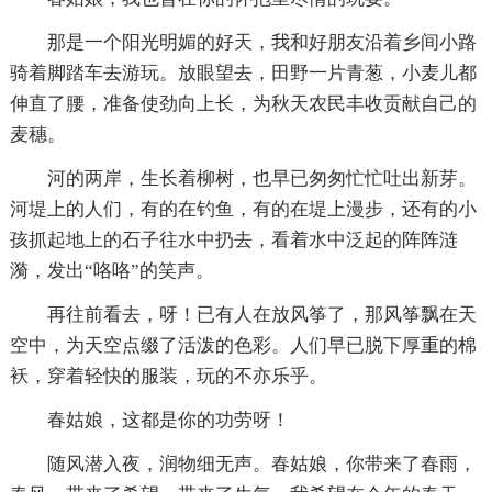
那是一个阳光明媚的好天，我和好朋友沿着乡间小路
骑着脚踏车去游玩。放眼望去，田野一片青葱，小麦儿都
伸直了腰，准备使劲向上长，为秋天农民丰收贡献自己的
麦穗。
河的两岸，生长着柳树，也早已匆匆忙忙吐出新芽。
河堤上的人们，有的在钓鱼，有的在堤上漫步，还有的小
孩抓起地上的石子往水中扔去，看着水中泛起的阵阵涟
漪，发出“咯咯”的笑声。
再往前看去，呀！已有人在放风筝了，那风筝飘在天
空中，为天空点缀了活泼的色彩。人们早已脱下厚重的棉
袄，穿着轻快的服装，玩的不亦乐乎。
春姑娘，这都是你的功劳呀！
随风潜入夜，润物细无声。春姑娘，你带来了春雨，