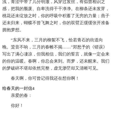
浅，青涩中带了几分明澈，风穿过发丝，有似曾相识之
感，把我的颓废、自卑洗得干干净净。在柳条还未发芽，
桃花还未绽放之时，你的呼吸中积蓄了无穷的力量；燕子
还未归来，蝴蝶不曾飞舞之时，你的双臂正缓缓张开准备
拥抱梦想。
“东风不来，三月的柳絮不飞，恰若青石的街道向
晚。跫音不响，三月的春帷不揭……”郑愁予的《错误》
写出了满心凄凉，但我相信，我们的誓言，就像一定会来
的你的温暖。春啊，你总会来到。而梦，还未醒来。我们
的梦破碎不堪却依然完整，虚无渺茫却又清晰可见。
春天啊，你可曾记得我还在想你啊！
给春天的一封信4
亲爱的春：
你好！