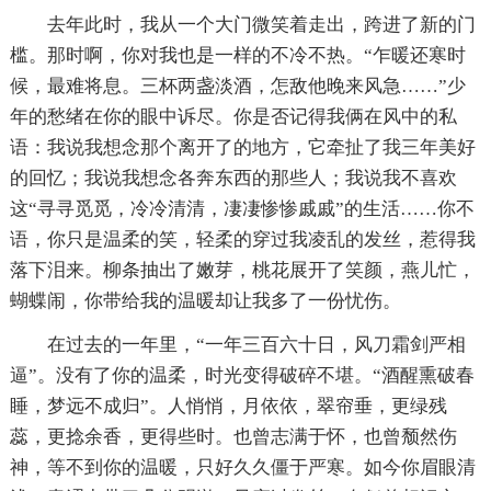
去年此时，我从一个大门微笑着走出，跨进了新的门
槛。那时啊，你对我也是一样的不冷不热。“乍暖还寒时
候，最难将息。三杯两盏淡酒，怎敌他晚来风急……”少
年的愁绪在你的眼中诉尽。你是否记得我俩在风中的私
语：我说我想念那个离开了的地方，它牵扯了我三年美好
的回忆；我说我想念各奔东西的那些人；我说我不喜欢
这“寻寻觅觅，冷冷清清，凄凄惨惨戚戚”的生活……你不
语，你只是温柔的笑，轻柔的穿过我凌乱的发丝，惹得我
落下泪来。柳条抽出了嫩芽，桃花展开了笑颜，燕儿忙，
蝴蝶闹，你带给我的温暖却让我多了一份忧伤。
在过去的一年里，“一年三百六十日，风刀霜剑严相
逼”。没有了你的温柔，时光变得破碎不堪。“酒醒熏破春
睡，梦远不成归”。人悄悄，月依依，翠帘垂，更绿残
蕊，更捻余香，更得些时。也曾志满于怀，也曾颓然伤
神，等不到你的温暖，只好久久僵于严寒。如今你眉眼清