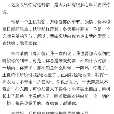
之所以给你写这封信，是因为我有很多心里话要跟你
说。
你是一个生机勃勃，万物复苏的季节。的确，你不似
夏日那样酷热，秋季那样萧瑟，冬天那样寒冷，你是一个
充满希望的季节，所以，我由衷地向你表达出我的爱意：
春姑娘，我喜欢你！
朱自清的《春》曾让我一度痴迷，我也曾那么殷切的
盼望你的到来，可是，你总是来去匆匆，不知什么时候，
一场雨，你来了，亦不知是什么时候，一阵风，你走了。
正像诗中所说“我轻轻地走了，正如我轻轻地来，我挥一
挥衣袖，不带走一片云彩”。你也是如此，悄无声息从不
带走一些东西，可你却带来了很多：小草破土而出，柳树
长出了新芽，小溪解冻了，唱着歌曲欢快向前，这一切的
一切，都是你赐予的。春姑娘，谢谢你。
春姑娘，我也曾在你的怀抱里尽情的玩耍。