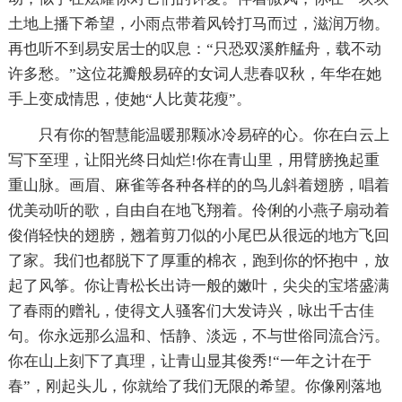
土地上播下希望，小雨点带着风铃打马而过，滋润万物。
再也听不到易安居士的叹息：“只恐双溪舴艋舟，载不动
许多愁。”这位花瓣般易碎的女词人悲春叹秋，年华在她
手上变成情思，使她“人比黄花瘦”。
只有你的智慧能温暖那颗冰冷易碎的心。你在白云上
写下至理，让阳光终日灿烂!你在青山里，用臂膀挽起重
重山脉。画眉、麻雀等各种各样的的鸟儿斜着翅膀，唱着
优美动听的歌，自由自在地飞翔着。伶俐的小燕子扇动着
俊俏轻快的翅膀，翘着剪刀似的小尾巴从很远的地方飞回
了家。我们也都脱下了厚重的棉衣，跑到你的怀抱中，放
起了风筝。你让青松长出诗一般的嫩叶，尖尖的宝塔盛满
了春雨的赠礼，使得文人骚客们大发诗兴，咏出千古佳
句。你永远那么温和、恬静、淡远，不与世俗同流合污。
你在山上刻下了真理，让青山显其俊秀!“一年之计在于
春”，刚起头儿，你就给了我们无限的希望。你像刚落地