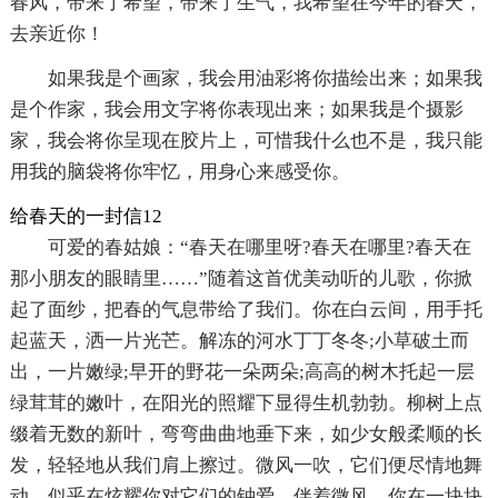
春风，带来了希望，带来了生气，我希望在今年的春天，
去亲近你！
如果我是个画家，我会用油彩将你描绘出来；如果我
是个作家，我会用文字将你表现出来；如果我是个摄影
家，我会将你呈现在胶片上，可惜我什么也不是，我只能
用我的脑袋将你牢忆，用身心来感受你。
给春天的一封信12
可爱的春姑娘：“春天在哪里呀?春天在哪里?春天在
那小朋友的眼睛里……”随着这首优美动听的儿歌，你掀
起了面纱，把春的气息带给了我们。你在白云间，用手托
起蓝天，洒一片光芒。解冻的河水丁丁冬冬;小草破土而
出，一片嫩绿;早开的野花一朵两朵;高高的树木托起一层
绿茸茸的嫩叶，在阳光的照耀下显得生机勃勃。柳树上点
缀着无数的新叶，弯弯曲曲地垂下来，如少女般柔顺的长
发，轻轻地从我们肩上擦过。微风一吹，它们便尽情地舞
动，似乎在炫耀你对它们的钟爱。伴着微风，你在一块块