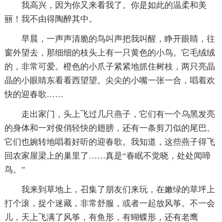
我高兴，因为你又来看我了。你是如此的温柔和美
丽！我不由得陶醉其中。
早晨，一声声清脆的鸟叫声把我叫醒，睁开眼睛，往
窗外望去，那细细的枝头上有一只黄色的小鸟。它毛绒绒
的，非常可爱。橙色的小爪子紧紧地抓住树枝，两只亮晶
晶的小眼睛东看看西望望。尖尖的小嘴一张一合，唱着欢
快的迎春歌……
走出家门，头上飞过几只燕子，它们有一个乌黑发亮
的身体和一对俊俏轻快的翅膀，还有一条剪刀似的尾巴。
它们也婉转地唱着好听的迎春歌。我知道，这些燕子得飞
回农家屋梁上的巢里了……真是“春眠不觉晓，处处闻啼
鸟。”
我来到草地上，召集了朋友们来玩，在嫩绿的草坪上
打个滚，捉个迷藏，非常舒服，或者一起放风筝。不一会
儿，天上飞满了风筝，有鱼形，有蝴蝶形，还有老鹰