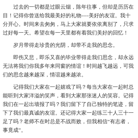
过去的一切都是过眼云烟，陈年往事，但却是历历在
目！记得你曾送给我最美好的礼物----美好的友谊。我十
分开心。时间来去匆匆，马上大家就要依依离别了，只求
过好每一天。希望在每一天里都有着我们美好的回忆！
岁月带得走珍贵的光阴，却带不走我的思念。
即伤又悲，即乐又喜的毕业带得走我们思念，却永远
无法将我们你我多年来同窗的情谊！时间越飞越远，可我
们的思念越来越深，情谊越来越浓。
记得我们大家在一起嬉戏了吗？每当大家在一起时总
能听到大家洋溢的笑声，看到大家那张迷人的笑容。记得
我们在一起出墙报了吗？我们留下了自己独特的笔迹，留
下了我们最真诚的友谊。还记得大家一起练三十人三十一
足了吗？老师不在时总是不战而败，但我相信“有志者，
事竟成”。