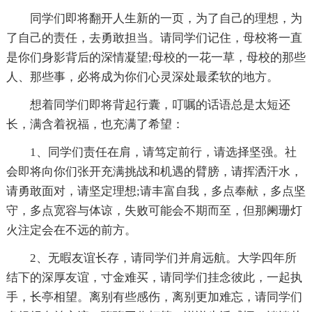
同学们即将翻开人生新的一页，为了自己的理想，为
了自己的责任，去勇敢担当。请同学们记住，母校将一直
是你们身影背后的深情凝望;母校的一花一草，母校的那些
人、那些事，必将成为你们心灵深处最柔软的地方。
想着同学们即将背起行囊，叮嘱的话语总是太短还
长，满含着祝福，也充满了希望：
1、同学们责任在肩，请笃定前行，请选择坚强。社
会即将向你们张开充满挑战和机遇的臂膀，请挥洒汗水，
请勇敢面对，请坚定理想;请丰富自我，多点奉献，多点坚
守，多点宽容与体谅，失败可能会不期而至，但那阑珊灯
火注定会在不远的前方。
2、无暇友谊长存，请同学们并肩远航。大学四年所
结下的深厚友谊，寸金难买，请同学们挂念彼此，一起执
手，长亭相望。离别有些感伤，离别更加难忘，请同学们