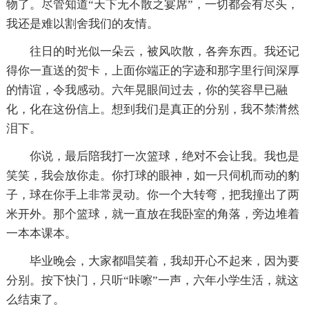
物了。尽管知道“天下无不散之宴席”，一切都会有尽头，
我还是难以割舍我们的友情。
往日的时光似一朵云，被风吹散，各奔东西。我还记
得你一直送的贺卡，上面你端正的字迹和那字里行间深厚
的情谊，令我感动。六年晃眼间过去，你的笑容早已融
化，化在这份信上。想到我们是真正的分别，我不禁潸然
泪下。
你说，最后陪我打一次篮球，绝对不会让我。我也是
笑笑，我会放你走。你打球的眼神，如一只伺机而动的豹
子，球在你手上非常灵动。你一个大转弯，把我撞出了两
米开外。那个篮球，就一直放在我卧室的角落，旁边堆着
一本本课本。
毕业晚会，大家都唱笑着，我却开心不起来，因为要
分别。按下快门，只听“咔嚓”一声，六年小学生活，就这
么结束了。