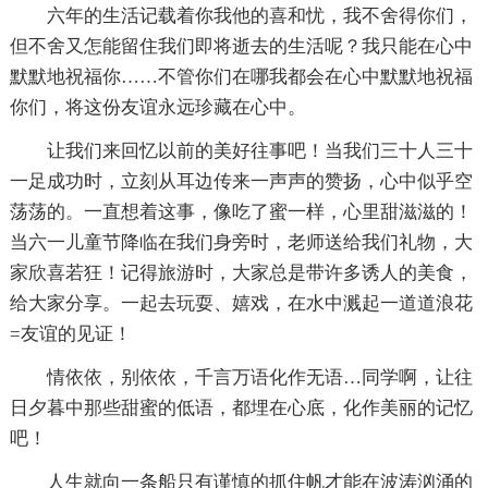
六年的生活记载着你我他的喜和忧，我不舍得你们，
但不舍又怎能留住我们即将逝去的生活呢？我只能在心中
默默地祝福你……不管你们在哪我都会在心中默默地祝福
你们，将这份友谊永远珍藏在心中。
让我们来回忆以前的美好往事吧！当我们三十人三十
一足成功时，立刻从耳边传来一声声的赞扬，心中似乎空
荡荡的。一直想着这事，像吃了蜜一样，心里甜滋滋的！
当六一儿童节降临在我们身旁时，老师送给我们礼物，大
家欣喜若狂！记得旅游时，大家总是带许多诱人的美食，
给大家分享。一起去玩耍、嬉戏，在水中溅起一道道浪花
=友谊的见证！
情依依，别依依，千言万语化作无语…同学啊，让往
日夕暮中那些甜蜜的低语，都埋在心底，化作美丽的记忆
吧！
人生就向一条船只有谨慎的抓住帆才能在波涛汹涌的