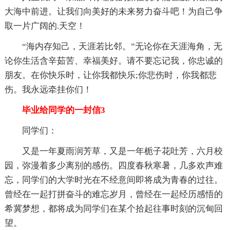
大海中前进。让我们向美好的未来努力奋斗吧！为自己争
取一片广阔的.天空！
“海内存知己，天涯若比邻。”无论你在天涯海角，无
论你生活含辛茹苦、幸福美好。请不要忘记我，你忠诚的
朋友。在你快乐时，让你我都快乐;你悲伤时，你我都悲
伤。我永远牵挂你们！
毕业给同学的一封信3
同学们：
又是一年夏雨润芳草，又是一年栀子花吐芳，六月校
园，弥漫着多少离别的感伤。四度春秋寒暑，几多欢声难
忘，同学们的大学时光在不经意间即将成为青春的过往。
曾经在一起打拼奋斗的难忘岁月，曾经在一起经历感悟的
希冀梦想，都将成为同学们在某个拾起往事时刻的沉甸回
望。