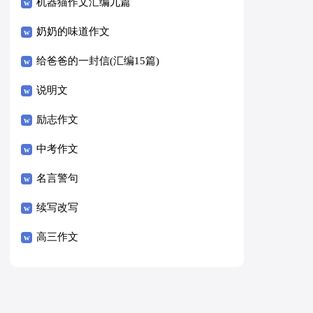
8篇）
机器猫作文汇编九篇
奶奶的味道作文
给爸爸的一封信(汇编15篇)
说明文
励志作文
中考作文
名言警句
续写改写
高三作文