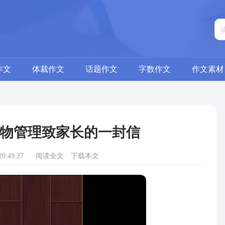
作文
体裁作文
话题作文
字数作文
作文素材
物管理致家长的一封信
0:49:27
阅读全文
下载本文