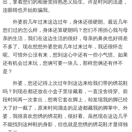
出，拿着您们的相册觉得熟悉又陌生。许是时间的流逝，
连眼睛也开始欺骗我。
外婆前几年过来这边过年，身体还很硬朗。最近几年
您们过的怎么样，身体还算硬朗吗？您们不用担心我与母
亲的生活，我们在这边生活的很好，母亲的鼻炎也好得差
不多了。现在想想外婆您前几年过来过年，我还很怀念
呢。可惜外公没有来，想到这心中还有一些小气愤。如果
还有机会过来玩，您俩可要一块儿，那样您俩还有伴不
是？
外婆，您还记得上次过年到这边来给我们带的绣花鞋
吗？到现在都还放在小盒子里珍藏着，一直没舍得穿。前
段时间再一次拿出，想将它套在脚上，却发现我的脚已经
大了好一截了，原来时间溜走的足迹都藏我的脚掌中。外
婆，我很喜欢您绣的绣花鞋，很好看。虽然现在这边几乎
不能找到这种鞋的身影，但也就是您绣的绣花鞋才显得独