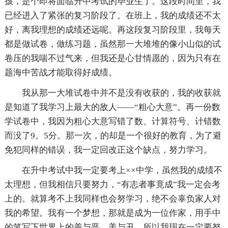
孩，是个即将面临升中考试的毕业生了。这段时间里，我
已经进入了紧张的复习阶段了。在班上，我的成绩还不太
好，离我理想的成绩还远呢。再这段复习阶段里，我每天
都是做试卷，做练习题，虽然那一大堆堆的像小山似的试
卷压的我喘不过气来，但我还是心甘情愿的，因为只有在
题海中苦战才能取得好成绩。
我从那一大堆试卷中并不是没有收获的，我的收获就
是知道了我学习上最大的敌人——“粗心大意”。再一份数
学试卷中，我因为粗心大意写错了数、计算符号、计错数
而没了9。5分。那一次，的却是一个很好的教育，为了避
免犯同样的错误，我一定回改正这个缺点，努力学习。
在升中考试中我一定要考上××中学，虽然我的成绩不
太理想，但我相信只要努力，“有志者事竟成”我一定会考
上的。就算考不上我同样也会努学习，绝不会辜负家人对
我的希望。我有一个梦想，那就是成为一位作家，用手中
的笔写下世界上的善与恶、美与丑。所以我现在一定要努