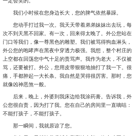
一定会笑的。
我们小时候在您身边长大，您的脾气依然暴躁。
您动手打过我一次。我天天带着弟弟妹妹出去玩，每
次不到天黑不回家。有一次，回来得太晚了。外公您站在
门口等我们，像一尊黑色的雕塑。我们被骂得狗血淋头，
外公您的咆哮声在黑夜中穿透力极强。我想，整个村庄的
上空都在回荡您中气十足的责骂声。我作为老大，不仅被
骂，还要被打。外公，您用皮带狠狠地抽打了我一下。很
痛，手都肿起一大长条。我自然是哭得很厉害。那时，您
就像凶神恶煞一般。
后来，晚上，外婆到我床边给我涂药膏。告诉我，外
公您很自责，因为打了我。您在自己的房间里一直嘀咕：
不能打孩子，不能打孩子。
那一瞬间，我就原谅了您。