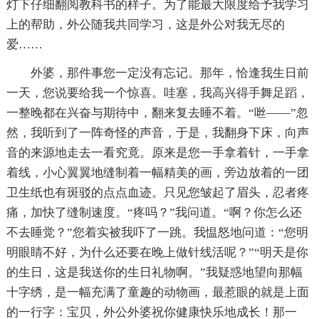
灯下仔细翻阅教科书的样子。为了能最大限度给予我学习
上的帮助，外公随我共同学习，这是外公对我无尽的
爱……
外婆，那件事您一定没有忘记。那年，恰逢我生日前
一天，您说要给我一个惊喜。哇塞，我高兴得手舞足蹈，
一整晚都在兴奋与期待中，翻来复去睡不着。“咝——”忽
然，我听到了一阵奇怪的声音，于是，我翻身下床，向声
音的来源地走去一看究竟。原来是您一手拿着针，一手拿
着线，小心翼翼地缝制着一幅精美的画，旁边放着的一团
卫生纸也有斑驳的点点血迹。只见您皱起了眉头，忍者疼
痛，加快了缝制速度。“疼吗？”我问道。“啊？你怎么还
不去睡觉？”您着实被我吓了一跳。我愠怒地问道：“您明
明眼睛不好，为什么还要在晚上做针线活呢？”“明天是你
的生日，这是我送你的生日礼物啊。”我疑惑地望向那幅
十字绣，是一幅充满了童趣的动物画，最惹眼的就是上面
的一行字：宝贝，外公外婆祝你健康快乐地成长！那一