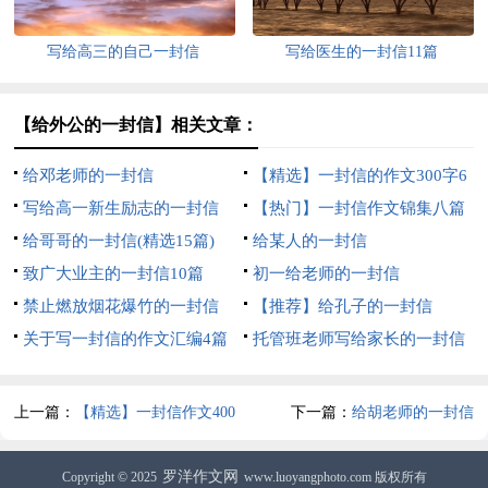
写给高三的自己一封信
写给医生的一封信11篇
【给外公的一封信】相关文章：
给邓老师的一封信
【精选】一封信的作文300字6
写给高一新生励志的一封信
篇
【热门】一封信作文锦集八篇
800字（精选5篇）
给哥哥的一封信(精选15篇)
给某人的一封信
致广大业主的一封信10篇
初一给老师的一封信
禁止燃放烟花爆竹的一封信
【推荐】给孔子的一封信
关于写一封信的作文汇编4篇
托管班老师写给家长的一封信
（精选7篇）
上一篇：
【精选】一封信作文400
下一篇：
给胡老师的一封信
字集锦九篇
罗洋作文网
Copyright © 2025
www.luoyangphoto.com 版权所有