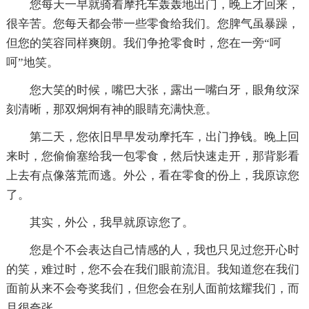
您每天一早就骑着摩托车轰轰地出门，晚上才回来，
很辛苦。您每天都会带一些零食给我们。您脾气虽暴躁，
但您的笑容同样爽朗。我们争抢零食时，您在一旁“呵
呵”地笑。
您大笑的时候，嘴巴大张，露出一嘴白牙，眼角纹深
刻清晰，那双炯炯有神的眼睛充满快意。
第二天，您依旧早早发动摩托车，出门挣钱。晚上回
来时，您偷偷塞给我一包零食，然后快速走开，那背影看
上去有点像落荒而逃。外公，看在零食的份上，我原谅您
了。
其实，外公，我早就原谅您了。
您是个不会表达自己情感的人，我也只见过您开心时
的笑，难过时，您不会在我们眼前流泪。我知道您在我们
面前从来不会夸奖我们，但您会在别人面前炫耀我们，而
且很夸张。