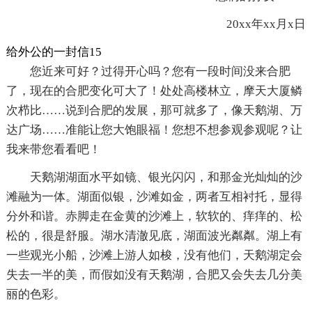
20xx年xx月x日
给外公的一封信15
您近来可好？过得开心吗？您有一段时间没来合肥
了，现在的合肥变化可大了！处处高楼林立，摩天大厦鳞
次栉比……说到合肥的发展，那可就多了，像天鹅湖、万
达广场……准能让您大饱眼福！您想不想参观参观呢？让
我来带您看看吧！
天鹅湖湖面水平如镜、银光闪闪，和那金光灿灿的沙
滩融为一体。湖面似银，沙滩如金，两者互相衬托，显得
分外和谐。赤脚走在金黄的沙滩上，软软的、痒痒的、松
松的，很是舒服。湖水清澈见底，湖面波光粼粼。湖上有
一些观光小船，沙滩上游人如梭，没有他们，天鹅湖定会
失去一半的美，而假如没有天鹅湖，合肥又会失去几分美
丽的色彩。