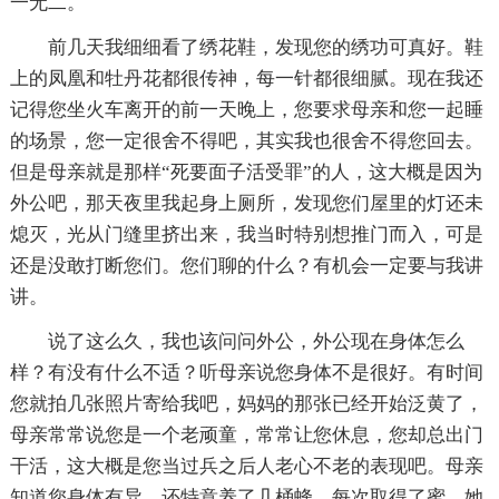
一无二。
前几天我细细看了绣花鞋，发现您的绣功可真好。鞋
上的凤凰和牡丹花都很传神，每一针都很细腻。现在我还
记得您坐火车离开的前一天晚上，您要求母亲和您一起睡
的场景，您一定很舍不得吧，其实我也很舍不得您回去。
但是母亲就是那样“死要面子活受罪”的人，这大概是因为
外公吧，那天夜里我起身上厕所，发现您们屋里的灯还未
熄灭，光从门缝里挤出来，我当时特别想推门而入，可是
还是没敢打断您们。您们聊的什么？有机会一定要与我讲
讲。
说了这么久，我也该问问外公，外公现在身体怎么
样？有没有什么不适？听母亲说您身体不是很好。有时间
您就拍几张照片寄给我吧，妈妈的那张已经开始泛黄了，
母亲常常说您是一个老顽童，常常让您休息，您却总出门
干活，这大概是您当过兵之后人老心不老的表现吧。母亲
知道您身体有异，还特意养了几桶蜂，每次取得了蜜，她