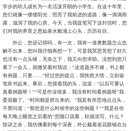
学步的幼儿成长为一名活泼开朗的小学生。在这十年里，
您们就像一缕缕阳光，照亮了我前进的道路；像一滴滴雨
露，滋润了我的心房。今天，当我提笔写下这封信时，您
们对我的养育之恩如泉水般涌上心头，历历在目。
外公，您还记得吗，有一次，我有一道奥数题怎么也
解不出来，您叫我仔细再想一下，可是我冥思苦想了好久
也没有一点头绪，无奈之下，我又向您求助。没想到您只
看了一会儿，就微笑着对我说：“这道题并不难，书上都
有例题，只要……”经过您的提点，我恍然大悟，立刻奋
笔疾书起来。事后，您摸着我的头，说道：“以后可要认
真看例题呀！”“可是作业很多，我没有时间看例题呀”我
委屈极了。“时间都是挤出来的。”我若有所思地点点头，
不禁问道：“那您是什么时候学的这些例题？”“我是在你
每天晚上睡觉之后看的”您随口说着，轻描淡写。什么？
惊讶之余，我仿佛看到每个深夜，外公戴着老花眼镜在台