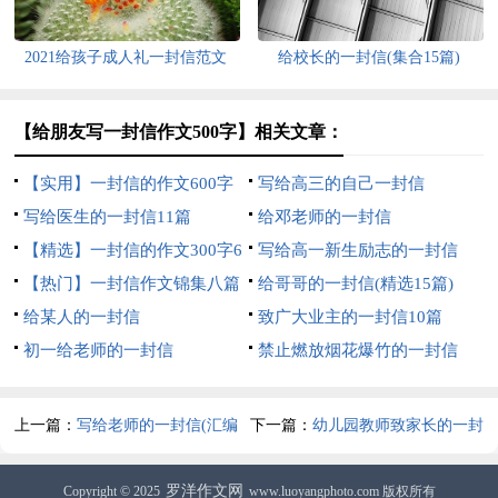
2021给孩子成人礼一封信范文
给校长的一封信(集合15篇)
（精选6篇）
【给朋友写一封信作文500字】相关文章：
【实用】一封信的作文600字
写给高三的自己一封信
四篇
写给医生的一封信11篇
给邓老师的一封信
【精选】一封信的作文300字6
写给高一新生励志的一封信
篇
【热门】一封信作文锦集八篇
800字（精选5篇）
给哥哥的一封信(精选15篇)
给某人的一封信
致广大业主的一封信10篇
初一给老师的一封信
禁止燃放烟花爆竹的一封信
上一篇：
写给老师的一封信(汇编
下一篇：
幼儿园教师致家长的一封
14篇)
信
罗洋作文网
Copyright © 2025
www.luoyangphoto.com 版权所有