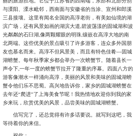
丽的旅游胜地。它位于江苏省的西南端，东部和北部分别
与溧阳、溧水毗邻，西南面与安徽省的当涂、宣州和郎溪
三县接壤。这里有闻名全国的高淳老街，有美如仙境的湖
滨广场，还有风景如画的湖滨大道,碧波荡漾的固城湖和波
光粼粼的石臼湖,像两颗耀眼的明珠,镶嵌在高淳大地的南
北两端。这些优美的景点吸引了许多游客，连众多外国朋
友也慕名而来。高淳不但风景美，而且有特色佳肴---固城
湖螃蟹。每年秋季家乡都会举办一次螃蟹节。随着县长一
声令下,一年一度的螃蟹节拉开了隆重的序幕。四面八方的
游客像潮水一样涌向高淳，美丽的风景和美味的固城湖螃
蟹令他们乐不思蜀。高兴地告诉你，家乡的固城湖螃蟹在
去年还“爬进”了上海美食节呢！我热情地欢迎你到我的家
乡来玩，欣赏优美的风景，品尝美味的固城湖螃蟹。
信写完了，还总觉得有许多话要说。就写到这吧，我
等待着你的来信。
祝你：