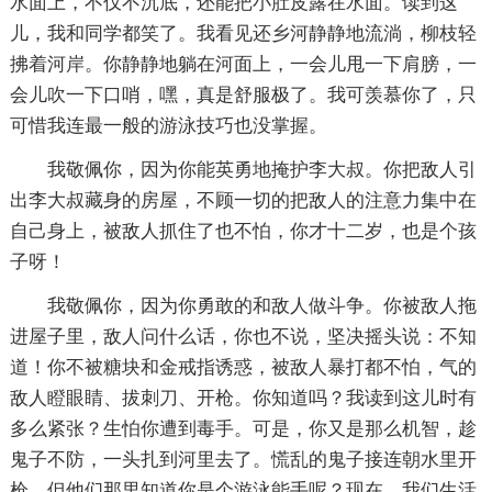
水面上，不仅不沉底，还能把小肚皮露在水面。读到这
儿，我和同学都笑了。我看见还乡河静静地流淌，柳枝轻
拂着河岸。你静静地躺在河面上，一会儿甩一下肩膀，一
会儿吹一下口哨，嘿，真是舒服极了。我可羡慕你了，只
可惜我连最一般的游泳技巧也没掌握。
我敬佩你，因为你能英勇地掩护李大叔。你把敌人引
出李大叔藏身的房屋，不顾一切的把敌人的注意力集中在
自己身上，被敌人抓住了也不怕，你才十二岁，也是个孩
子呀！
我敬佩你，因为你勇敢的和敌人做斗争。你被敌人拖
进屋子里，敌人问什么话，你也不说，坚决摇头说：不知
道！你不被糖块和金戒指诱惑，被敌人暴打都不怕，气的
敌人瞪眼睛、拔刺刀、开枪。你知道吗？我读到这儿时有
多么紧张？生怕你遭到毒手。可是，你又是那么机智，趁
鬼子不防，一头扎到河里去了。慌乱的鬼子接连朝水里开
枪，但他们那里知道你是个游泳能手呢？现在，我们生活