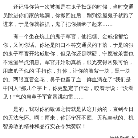
还记得你第一次被抓是在鬼子扫荡的时候，当时交通
员跳进你们家的地洞，你搬回缸后，刚到堂屋鬼子就跑了
进来，于是你就被抓，鬼子把你捆绑了起来……
有一个坐在炕上的鬼子军官，他把糖、金戒指都给
你，又问你话。你还是闭口不答交通员的下落，于是凶狠
的鬼子军官开始威胁你，但见你还是嘴硬，宁愿被杀害也
不透漏半点消息。军官开始动真格，眼光变得凶狠可怕，
用鹰爪子似的`手扭你，打你，让你的脸紫一块，黑一块
的。两眼直冒金花，鼻子也留了血，鲜血滴在了“我们是
中国人”那几个字上，你更坚定了信念，咬着牙说：“没看
见！”气的扁鼻子军官暴跳如雷……
是的，我对你的敬佩之情就是从这开始的，直到今日
的无法忘怀。啊！雨来，你那宁死不屈、无私奉献的、机
智勇敢的精神和品行实在令我赞叹！