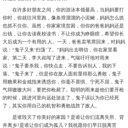
在许多好朋友之间，你的游泳本领最高，当妈妈要打
你时，你就往河里跑，像条滑溜溜的小泥鳅，妈妈怎么抓
也抓不住你。虽然，你家家境贫困，但你的爸爸妈妈还是
出钱，让你去读夜校读书，不让你成为睁眼瞎，希望你长
大后成为一个有用的.人。一天，爸爸卖苇席回来，对妈妈
说：“鬼子又来‘扫荡’了。”妈妈出去哨信，你在家里看
家。第二天，李大叔闯了进来，气喘吁吁地对雨来
说：“鬼子要杀我，你快点走，不要告诉别人，我的下
落。”鬼子来了，但是你在敌人面前显得那么勇敢，鬼子
用糖果和金戒指来诱惑你，你毫不畏惧、宁死不屈，鬼子
气得嗷嗷大叫，要把你枪毙了。聪明的雨来趁他们要开枪
的时候，跳进河里向远处游走了，鬼子误以为你已经死
了，其实你用自己的机智和勇敢战胜了敌人。
是谁毁灭了你美好的家园？是谁让你们流离失所、背
井离乡?是谁让你们成为孤儿？我祝愿你们早日脱离苦