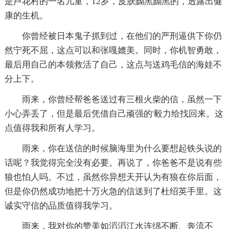
是芦花村的一名儿童，12岁，皮肤黝黑黝黑的，透露出健
康的生机。
你曾经被日本鬼子抓到过，在他们的严刑逼供下你仍
然宁死不屈，这点可以和张嘎媲美。同时，你机智勇敢，
最后用自己的本领救活了自己，这点与送鸡毛信的海娃不
分上下。
雨来，你曾经帮爸爸送过有三根火柴的信，虽然一下
小心弄丢了，但是最后凭借自己顽强的'毅力给找回来。这
点值得我和所有人学习。
雨来，你在送信的时候脑海里为什么要想起铁头说的
话呢？我觉得完全没有必要。再说了，你爸爸不是说有些
狼也怕人吗。不过，虽然你异想天开认为有狼在你后面，
但是你仍然成功地把十万火急的信送到了杜绍英手里。这
诚实守信的品质值得我学习。
雨来，我对你的赞美如滔滔江水连绵不断、奔流不