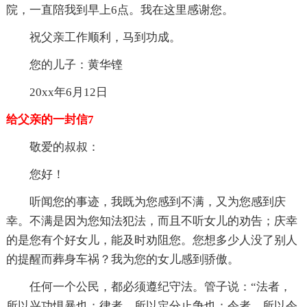
院，一直陪我到早上6点。我在这里感谢您。
祝父亲工作顺利，马到功成。
您的儿子：黄华铿
20xx年6月12日
给父亲的一封信7
敬爱的叔叔：
您好！
听闻您的事迹，我既为您感到不满，又为您感到庆
幸。不满是因为您知法犯法，而且不听女儿的劝告；庆幸
的是您有个好女儿，能及时劝阻您。您想多少人没了别人
的提醒而葬身车祸？我为您的女儿感到骄傲。
任何一个公民，都必须遵纪守法。管子说：“法者，
所以兴功惧暴也；律者，所以定分止争也：令者，所以令