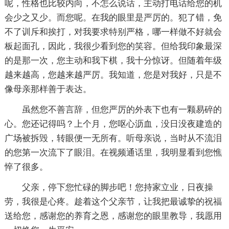
呢，性格也比较内向，不怎么说话，主动打电话给您的机
会少之又少。而您呢。在我的眼里是严厉的。犯了错，免
不了训斥和挨打，对我要求特别严格，哪一样做不好就会
板起面孔，因此，我很少看到您的笑容。但给我印象最深
的是那一次，您主动和我下棋，我十分惊讶。但随着年级
越来越高，您越来越严厉。我知道，您是对我好，只是不
像母亲那样善于表达。
虽然您不善言辞，但您严厉的外表下也有一颗易碎的
心。您还记得吗？上个月，您呕心沥血，没日没夜建造的
广场被拆毁，转眼便一无所有。听母亲说，当时从不流泪
的您第一次流下了眼泪。在视频通话里，我明显看到您憔
悴了很多。
父亲，停下您忙碌的脚步吧！您持家立业，日夜操
劳，我很是心疼。趁着这个父亲节，让我把最诚挚的祝福
送给您，感谢您的养育之恩，感谢您的眼里教导，我愿用