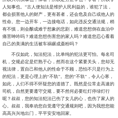
人知事也。”古人便知法是维护人民利益的，谁犯了法，
都会损害他人的财产，更有甚者，还会危及自己或他人的
性命。您一边开车，一边接电话，如此违反交通法规，稍
有不慎，则会酿成难于想象的悲剧，难道您想倒在血泊中
痛苦呻吟吗？难道您想伤害您的家人吗？难道您忍心看着
自己的美满的生活被车祸碾成齑粉吗？
不仅如此，知法犯法，比单纯的犯法更可怕。每名司
机，交规必定是烂熟于心，然而在这个紧要关头，您却无
视法律，置自己和他人的性命于不顾，恐怕不只是行为上
的犯法，更是心理上的“不轨”。您的“不轨”，令人心寒，
如此，人们不得不怀疑您的道德了。既然是位常走高速的
司机，自然更要遵守交规，要不然何必要红灯停绿灯行
呢？叔叔，您的知法犯法已伤了女儿的心，也伤了家人的
心。叔叔，我奉劝您自觉遵守交通规则吧，因为我想您能
高高兴兴地出门，平平安安地回家。