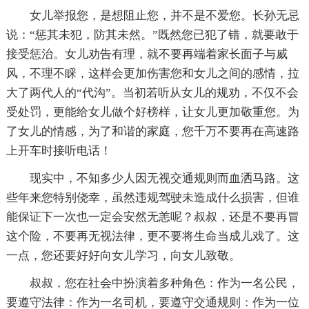
女儿举报您，是想阻止您，并不是不爱您。长孙无忌
说：“惩其未犯，防其未然。”既然您已犯了错，就要敢于
接受惩治。女儿劝告有理，就不要再端着家长面子与威
风，不理不睬，这样会更加伤害您和女儿之间的感情，拉
大了两代人的“代沟”。当初若听从女儿的规劝，不仅不会
受处罚，更能给女儿做个好榜样，让女儿更加敬重您。为
了女儿的情感，为了和谐的家庭，您千万不要再在高速路
上开车时接听电话！
现实中，不知多少人因无视交通规则而血洒马路。这
些年来您特别侥幸，虽然违规驾驶未造成什么损害，但谁
能保证下一次也一定会安然无恙呢？叔叔，还是不要再冒
这个险，不要再无视法律，更不要将生命当成儿戏了。这
一点，您还要好好向女儿学习，向女儿致敬。
叔叔，您在社会中扮演着多种角色：作为一名公民，
要遵守法律：作为一名司机，要遵守交通规则：作为一位