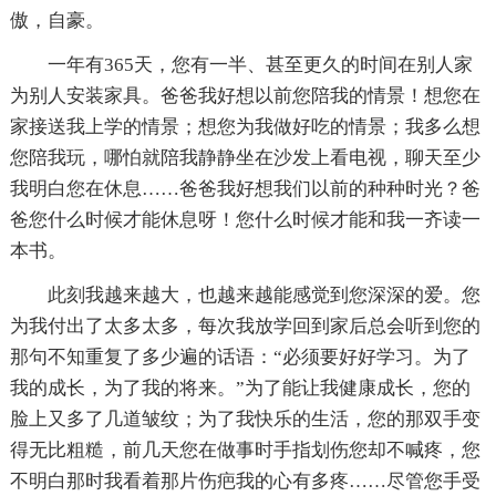
傲，自豪。
一年有365天，您有一半、甚至更久的时间在别人家
为别人安装家具。爸爸我好想以前您陪我的情景！想您在
家接送我上学的情景；想您为我做好吃的情景；我多么想
您陪我玩，哪怕就陪我静静坐在沙发上看电视，聊天至少
我明白您在休息……爸爸我好想我们以前的种种时光？爸
爸您什么时候才能休息呀！您什么时候才能和我一齐读一
本书。
此刻我越来越大，也越来越能感觉到您深深的爱。您
为我付出了太多太多，每次我放学回到家后总会听到您的
那句不知重复了多少遍的话语：“必须要好好学习。为了
我的成长，为了我的将来。”为了能让我健康成长，您的
脸上又多了几道皱纹；为了我快乐的生活，您的那双手变
得无比粗糙，前几天您在做事时手指划伤您却不喊疼，您
不明白那时我看着那片伤疤我的心有多疼……尽管您手受