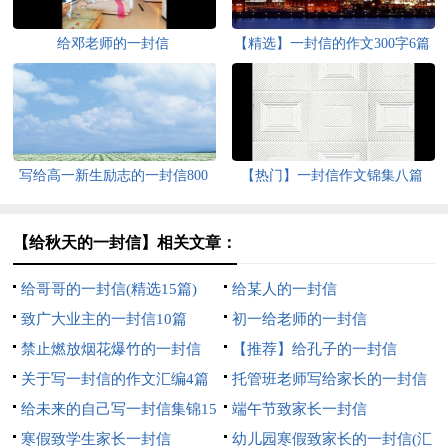
给邓老师的一封信
【精选】一封信的作文300字6篇
写给高一新生励志的一封信800
【热门】一封信作文锦集八篇
字（精选5篇）
【给秋天的一封信】相关文章：
给哥哥的一封信(精选15篇)
给某人的一封信
致广大业主的一封信10篇
初一给老师的一封信
禁止燃放烟花爆竹的一封信
【推荐】给孔子的一封信
关于写一封信的作文汇编4篇
托管班老师写给家长的一封信
给未来的自己写一封信集锦15
（精选7篇）
端午节致家长一封信
篇
寒假致学生家长一封信
幼儿园寒假致家长的一封信(汇