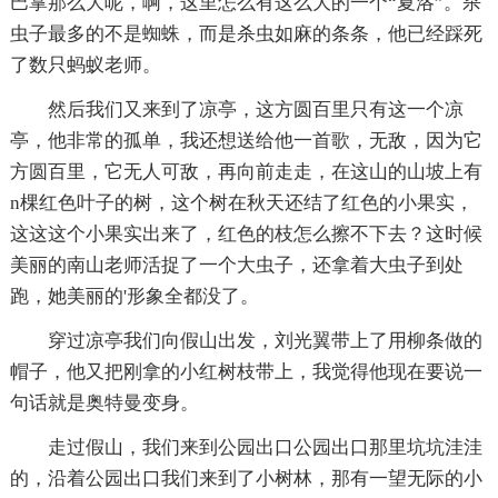
巴掌那么大呢，啊，这里怎么有这么大的一个“夏洛”。杀
虫子最多的不是蜘蛛，而是杀虫如麻的条条，他已经踩死
了数只蚂蚁老师。
然后我们又来到了凉亭，这方圆百里只有这一个凉
亭，他非常的孤单，我还想送给他一首歌，无敌，因为它
方圆百里，它无人可敌，再向前走走，在这山的山坡上有
n棵红色叶子的树，这个树在秋天还结了红色的小果实，
这这这个小果实出来了，红色的枝怎么擦不下去？这时候
美丽的南山老师活捉了一个大虫子，还拿着大虫子到处
跑，她美丽的'形象全都没了。
穿过凉亭我们向假山出发，刘光翼带上了用柳条做的
帽子，他又把刚拿的小红树枝带上，我觉得他现在要说一
句话就是奥特曼变身。
走过假山，我们来到公园出口公园出口那里坑坑洼洼
的，沿着公园出口我们来到了小树林，那有一望无际的小