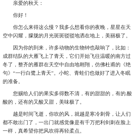
亲爱的秋天：
你好！
你怎么来得这么慢？我多么想看你的夜晚，星星在天
空中闪耀，朦胧的月光斑斑驳驳地洒在地上，美丽极了。
因为你的到来，许多动物的生物钟也敲响了，比如：
成群结队的大雁飞上了青天，它们开始飞往温暖的南方过
冬了，整齐的雁群在天空中自由地翱翔，仿佛杜甫的《绝
句》“一行白鹭上青天”。小蛇、青蛙们也做好了进入冬眠
的准备。
您赐给人们的果实多得数不清，有的甜甜的，有的.酸
酸的，还有的又酸又甜，美味极了。
越是时间飞逝，你吹的风，就越是寒冷刺骨，让人们
都不敢出门了，一出门就感觉像是有千万把利剑刺在脸上
一样，真希望你把风吹得再轻柔点。