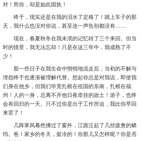
对！而你，却是如此固执！
终于，现实还是在我的泪水了定格了！踏上车子的那
天，我什么也没对你说，甚至连一声告别都没有……
现在，春夏秋冬在我未泯的记忆转了三个来回。但当
时的情景，我无法忘却！只是在这三年中，我成熟了不
少！
那一些日子在我生命中悄悄地流走后，当初的不解与
埋怨终于也逐渐被理解代替。想起你总是对我说，即使我
们身在他乡，但我们毕竟扎根在祖国的东南，扎根在福
州！人的一身，总离不开他日夜牵挂的故土！游子，也终
会有回归的一天。只不过你是出于工作所迫，我比你早回
来罢了！
几阵寒风蓦然拂过了窗外，江面泛起了几丝疲惫的鳞
绉。爸！家乡的冬天，挺冷的！你那儿又怎样呢？你是否