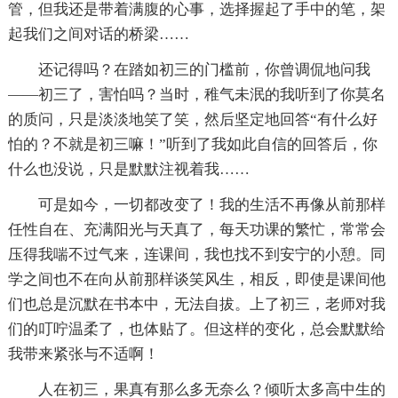
管，但我还是带着满腹的心事，选择握起了手中的笔，架
起我们之间对话的桥梁……
还记得吗？在踏如初三的门槛前，你曾调侃地问我
――初三了，害怕吗？当时，稚气未泯的我听到了你莫名
的质问，只是淡淡地笑了笑，然后坚定地回答“有什么好
怕的？不就是初三嘛！”听到了我如此自信的回答后，你
什么也没说，只是默默注视着我……
可是如今，一切都改变了！我的生活不再像从前那样
任性自在、充满阳光与天真了，每天功课的繁忙，常常会
压得我喘不过气来，连课间，我也找不到安宁的小憩。同
学之间也不在向从前那样谈笑风生，相反，即使是课间他
们也总是沉默在书本中，无法自拔。上了初三，老师对我
们的叮咛温柔了，也体贴了。但这样的变化，总会默默给
我带来紧张与不适啊！
人在初三，果真有那么多无奈么？倾听太多高中生的