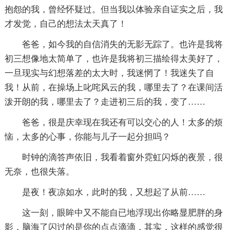
抱怨的我，曾经怀疑过。但当我以体验亲自证实之后，我
才发觉，自己的想法太天真了！
爸爸，如今我的自信消失的无影无踪了。也许是我将
初三想像地太简单了，也许是我将初三描绘得太美好了，
一旦现实与幻想落差的太大时，我迷惘了！我迷失了自
我！从前，在操场上叱咤风云的我，哪里去了？在课间活
泼开朗的我，哪里去了？走进初三后的我，变了……
爸爸，很是庆幸现在我还有可以交心的人！太多的烦
恼，太多的心事，你能与儿子一起分担吗？
时钟的滴答声依旧，我看着窗外霓虹闪烁的夜景，很
无奈，也很失落。
是夜！夜凉如水，此时的我，又想起了从前……
这一刻，眼眸中又不能自已地浮现出你略显肥胖的身
影，脑海了闪过的是你的点点滴滴，其实，这样的感觉很