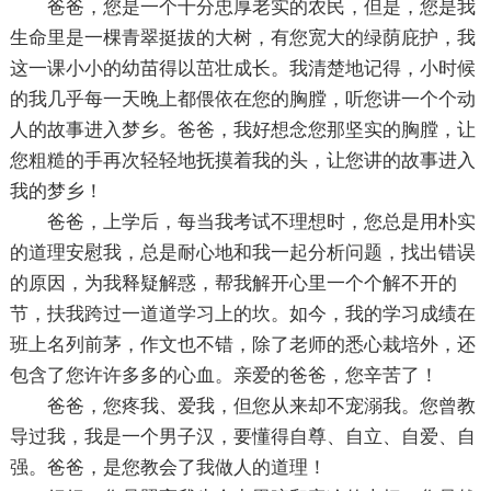
爸爸，您是一个十分忠厚老实的农民，但是，您是我
生命里是一棵青翠挺拔的大树，有您宽大的绿荫庇护，我
这一课小小的幼苗得以茁壮成长。我清楚地记得，小时候
的我几乎每一天晚上都偎依在您的胸膛，听您讲一个个动
人的故事进入梦乡。爸爸，我好想念您那坚实的胸膛，让
您粗糙的手再次轻轻地抚摸着我的头，让您讲的故事进入
我的梦乡！
爸爸，上学后，每当我考试不理想时，您总是用朴实
的道理安慰我，总是耐心地和我一起分析问题，找出错误
的原因，为我释疑解惑，帮我解开心里一个个解不开的
节，扶我跨过一道道学习上的坎。如今，我的学习成绩在
班上名列前茅，作文也不错，除了老师的悉心栽培外，还
包含了您许许多多的心血。亲爱的爸爸，您辛苦了！
爸爸，您疼我、爱我，但您从来却不宠溺我。您曾教
导过我，我是一个男子汉，要懂得自尊、自立、自爱、自
强。爸爸，是您教会了我做人的道理！