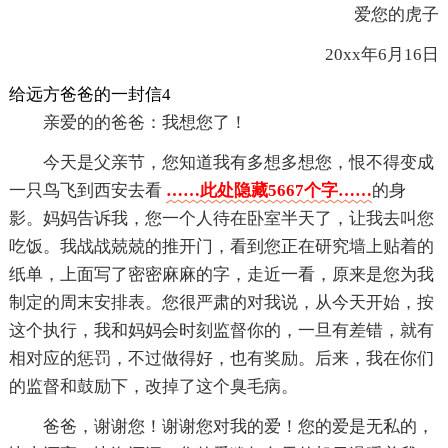
爱您的虎子
20xx年6月16日
给远方爸爸的一封信4
亲爱的的爸爸：我想您了！
今天是父亲节，您知道我有多想多想您，恨不得变成
一只鸟飞到西安去看
……此处隐藏5667个字……
的身
影。妈妈告诉我，您一个人待在卧室半天了，让我去叫您
吃饭。我战战兢兢的推开门，看到您正在研究墙上贴着的
纸单，上面写了密密麻麻的字，走近一看，原来是您为我
制定的周末安排表。您很严肃的对我说，从今天开始，按
这个执行，我和妈妈会时刻监督你的，一旦有差错，就有
相对应的惩罚，不过做得好，也有奖励。后来，我在你们
的监督和鼓励下，改掉了这个臭毛病。
爸爸，谢谢您！谢谢您对我的爱！您的爱是无私的，