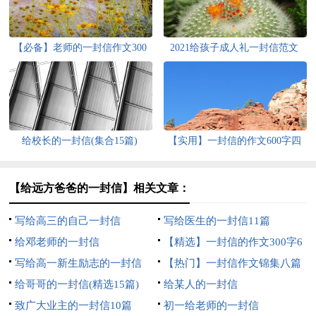
【必备】老师的一封信作文300
2021给孩子成人礼一封信范文
字5篇
（精选6篇）
给校长的一封信(集合15篇)
【实用】一封信的作文600字四
篇
【给远方爸爸的一封信】相关文章：
写给高三的自己一封信
写给医生的一封信11篇
给邓老师的一封信
【精选】一封信的作文300字6
写给高一新生励志的一封信
篇
【热门】一封信作文锦集八篇
800字（精选5篇）
给哥哥的一封信(精选15篇)
给某人的一封信
致广大业主的一封信10篇
初一给老师的一封信