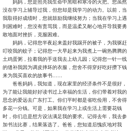
妈妈，您是照亮我生命中黑暗和寒冷的火把。您虽然
没在学习上辅导过我，但您却是我学习的动力。以前，当
我取得好成绩时，您就鼓励我继续努力；当我在学习上遇
到困难时，您没有责骂我，而是温柔又耐心地开导我要勇
敢地面对挫折，克服困难。
妈妈，记得您半夜起来盖好我踢开的被子，为我驱赶
叮咬我的蚊子；记得您一大早起来为我煮上一碗热腾腾的
土鸡蛋粥，拉着我的手送我去上幼儿园；记得您一针一线
的缝补我因为调皮摔坏的衣服，您舍不得穿好吃好攒下钱
来为我买喜欢的故事书……
爸爸妈妈，我知道，现在家里的经济条件不是很好，
为了能让我能好好读书过上幸福的生活，你们带着对我的
思念的爱远去广东打工。你们平时都是省吃俭用，不舍得
多花一分钱。可是，如果我在学习上或生活上需要花钱
时，你们总是想方设法满足我的要求。记得去年，我去参
加书法比赛，结果落选了。爸爸，您知道后愧疚地对我