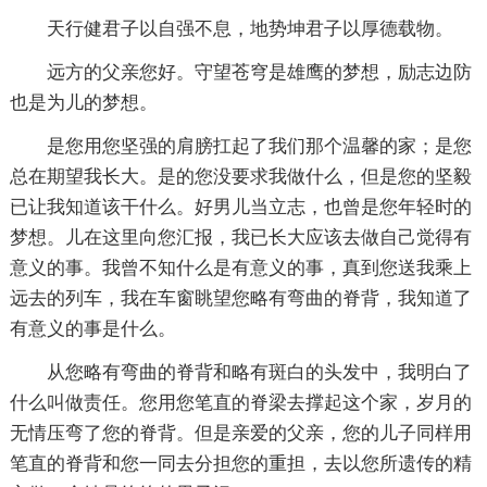
天行健君子以自强不息，地势坤君子以厚德载物。
远方的父亲您好。守望苍穹是雄鹰的梦想，励志边防
也是为儿的梦想。
是您用您坚强的肩膀扛起了我们那个温馨的家；是您
总在期望我长大。是的您没要求我做什么，但是您的坚毅
已让我知道该干什么。好男儿当立志，也曾是您年轻时的
梦想。儿在这里向您汇报，我已长大应该去做自己觉得有
意义的事。我曾不知什么是有意义的事，真到您送我乘上
远去的列车，我在车窗眺望您略有弯曲的脊背，我知道了
有意义的事是什么。
从您略有弯曲的脊背和略有斑白的头发中，我明白了
什么叫做责任。您用您笔直的脊梁去撑起这个家，岁月的
无情压弯了您的脊背。但是亲爱的父亲，您的儿子同样用
笔直的脊背和您一同去分担您的重担，去以您所遗传的精