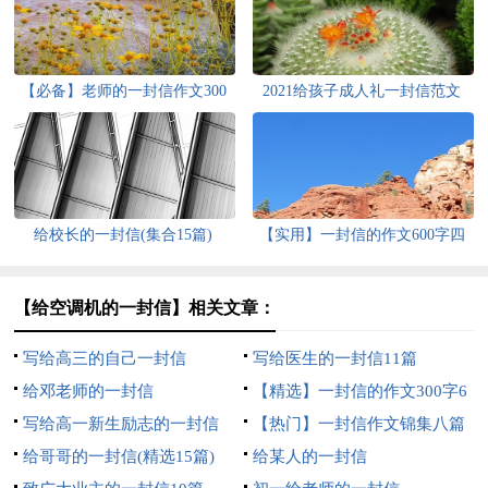
【必备】老师的一封信作文300
2021给孩子成人礼一封信范文
字5篇
（精选6篇）
给校长的一封信(集合15篇)
【实用】一封信的作文600字四
篇
【给空调机的一封信】相关文章：
写给高三的自己一封信
写给医生的一封信11篇
给邓老师的一封信
【精选】一封信的作文300字6
写给高一新生励志的一封信
篇
【热门】一封信作文锦集八篇
800字（精选5篇）
给哥哥的一封信(精选15篇)
给某人的一封信