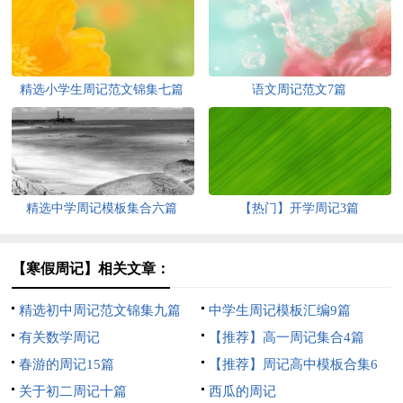
精选小学生周记范文锦集七篇
语文周记范文7篇
精选中学周记模板集合六篇
【热门】开学周记3篇
【寒假周记】相关文章：
精选初中周记范文锦集九篇
中学生周记模板汇编9篇
有关数学周记
【推荐】高一周记集合4篇
春游的周记15篇
【推荐】周记高中模板合集6
关于初二周记十篇
篇
西瓜的周记