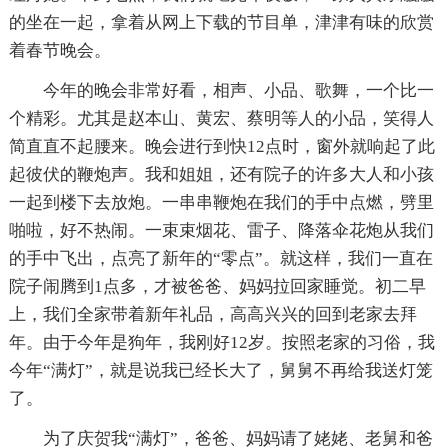
的坐在一起，拿着从网上下载的节目单，津津有味的欣赏
着春节晚会。
今年的晚会非常好看，相声、小品、歌舞，一个比一
个精彩。尤其是赵本山、黄宏、蔡明等人的小品，笑得人
简直直不起腰来。晚会进行到快12点时，窗外就响起了此
起彼伏的鞭炮声。我和姐姐，还有院子的许多大人和小孩
一起到楼下去放炮。一串串鞭炮在我们的手中点燃，劈里
啪啦，好不热闹。一束束烟花、雷子、降落伞花炮从我们
的手中飞出，点亮了新年的“零点”。就这样，我们一直在
院子闹腾到1点多，才被爸爸、妈妈拉回家睡觉。初二早
上，我们全家带着新年礼品，高高兴兴的回到老家去拜
年。由于今年是狗年，我刚好12岁。按照老家的习俗，我
今年“满灯”，就是说我已经长大了，舅舅不再给我送灯笼
了。
为了庆贺我“满灯”，爸爸、妈妈请了姥姥、老舅和爸