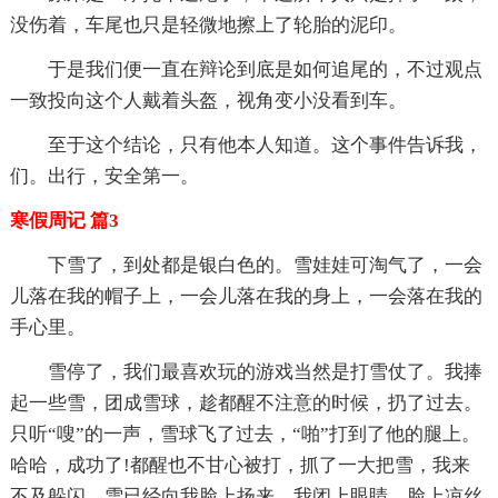
没伤着，车尾也只是轻微地擦上了轮胎的泥印。
于是我们便一直在辩论到底是如何追尾的，不过观点
一致投向这个人戴着头盔，视角变小没看到车。
至于这个结论，只有他本人知道。这个事件告诉我，
们。出行，安全第一。
寒假周记 篇3
下雪了，到处都是银白色的。雪娃娃可淘气了，一会
儿落在我的帽子上，一会儿落在我的身上，一会落在我的
手心里。
雪停了，我们最喜欢玩的游戏当然是打雪仗了。我捧
起一些雪，团成雪球，趁都醒不注意的时候，扔了过去。
只听“嗖”的一声，雪球飞了过去，“啪”打到了他的腿上。
哈哈，成功了!都醒也不甘心被打，抓了一大把雪，我来
不及躲闪，雪已经向我脸上扬来。我闭上眼睛，脸上凉丝