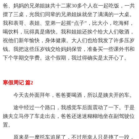
爸、妈妈的兄弟姐妹共十二家30多个人在一起吃饭，一共
摆了三桌，光我们同辈的兄弟姐妹就坐了满满的一大桌。
我和表哥、表姐、堂弟一起摇“点子”，比大小，吃海鲜，
喝饮料，玩得真是痛快。我和姐姐还挨个给大人们敬酒，
祝他们新年愉快，身体健康。大人们也给我发了许多压岁
钱。我把这些压岁钱交给妈妈保管，准备买一些课外书和
下个学期交学费。这个假期，我过得确实是太开心了。
寒假周记 篇2
今天去外面拜年，爸爸要喝酒，所以是姨夫开的车。
途中经过一个路口，我感觉车后面震动了一下。于是
姨夫立马停了车走出去，爸爸还迷迷糊糊地坐在副驾驶位
置。
原来是一摩托车追尾了，不过所幸人只是摔了一跤，