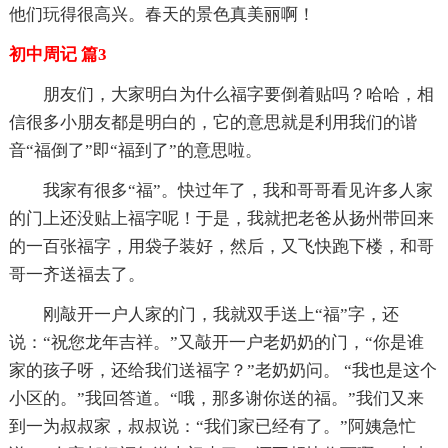
他们玩得很高兴。春天的景色真美丽啊！
初中周记 篇3
朋友们，大家明白为什么福字要倒着贴吗？哈哈，相
信很多小朋友都是明白的，它的意思就是利用我们的谐
音“福倒了”即“福到了”的意思啦。
我家有很多“福”。快过年了，我和哥哥看见许多人家
的门上还没贴上福字呢！于是，我就把老爸从扬州带回来
的一百张福字，用袋子装好，然后，又飞快跑下楼，和哥
哥一齐送福去了。
刚敲开一户人家的门，我就双手送上“福”字，还
说：“祝您龙年吉祥。”又敲开一户老奶奶的门，“你是谁
家的孩子呀，还给我们送福字？”老奶奶问。 “我也是这个
小区的。”我回答道。“哦，那多谢你送的福。”我们又来
到一为叔叔家，叔叔说：“我们家已经有了。”阿姨急忙