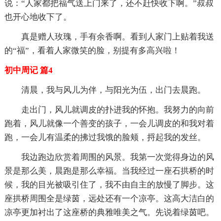
说：“人家都把福气送上门来了，还不赶快收下啊。”叔叔
也开心地收下了。
真是赠人玫瑰，手有余香啊。看到人家门上贴着我送
的“福”，看着人家微笑的脸，别提有多高兴啦！
初中周记 篇4
清晨，我与风儿为伴，与阳光为伍，出门去晨跑。
走出门，风儿就调皮的扑进我的怀抱。我努力的向前
跑着，风儿就像一个善变的孩子，一会儿调皮的和我对着
跑，一会儿有温柔的拂过我饿的脸颊，捋起我的发丝。
我边跑边欣赏着周围的风景。我第一次觉得身边的风
景是那么美，晨跑是那么幸福。当我经过一座石拱桥的时
候，我的目光被吸引住了，我不由自主的放慢了脚步。这
座拱桥周围全是绿茵，远处还有一个凉亭。这高大洁白的
凉亭更加衬出了这座桥的典雅唯美之气。先说着绿茵吧。