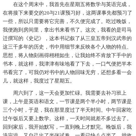
在这个周末中，我首先在星期五将数学与英语完成，
在将接下来要交的20与21课预习好，这两课事先都预习了
一些，所以只需要将它完善，不久便完成了。吃过晚饭，
我便跑到房间里，拿出书来看书了。这次，我看的是司马
迁撰写的《史记》，这本书记叙了从三皇五帝到汉武帝的
这三千多年的历史，书中用细节来反映各个人物的特点、
思想，将人物刻画得栩栩如生，让我始终不肯放下手中的
书本，就这样，我津津有味地看了下去，一口气便把半本
书看完了，可我仍对书中的人物回味无穷，还想多看一会
儿，就这样，我度过了星期五。
周六到了，这一天会更加忙碌。我需要去补习班上
课，上午是英语和语文，一节课是两个半小时，两节课是
三个小时，于是，我在那里度过了半天时间。中午回家吃
过午饭后又要上数学。这样，一天时间就差不多过去了。
回到家后，我开始默写，一直到晚上才默完。晚饭后，我
洗完澡，又自己出了半张试卷，一看已快八点半了，就收