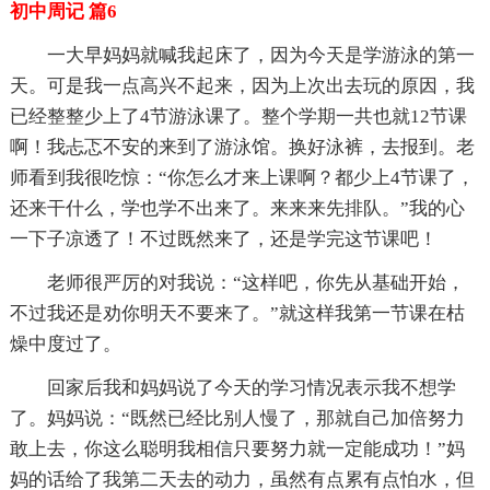
初中周记 篇6
一大早妈妈就喊我起床了，因为今天是学游泳的第一
天。可是我一点高兴不起来，因为上次出去玩的原因，我
已经整整少上了4节游泳课了。整个学期一共也就12节课
啊！我忐忑不安的来到了游泳馆。换好泳裤，去报到。老
师看到我很吃惊：“你怎么才来上课啊？都少上4节课了，
还来干什么，学也学不出来了。来来来先排队。”我的心
一下子凉透了！不过既然来了，还是学完这节课吧！
老师很严厉的对我说：“这样吧，你先从基础开始，
不过我还是劝你明天不要来了。”就这样我第一节课在枯
燥中度过了。
回家后我和妈妈说了今天的学习情况表示我不想学
了。妈妈说：“既然已经比别人慢了，那就自己加倍努力
敢上去，你这么聪明我相信只要努力就一定能成功！”妈
妈的话给了我第二天去的动力，虽然有点累有点怕水，但