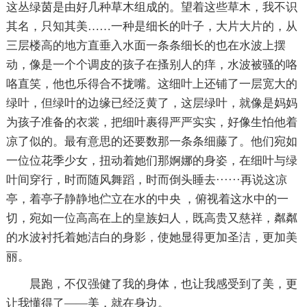
这丛绿茵是由好几种草木组成的。望着这些草木，我不识
其名，只知其美……一种是细长的叶子，大片大片的，从
三层楼高的地方直垂入水面一条条细长的也在水波上摆
动，像是一个个调皮的孩子在搔别人的痒，水波被骚的咯
咯直笑，他也乐得合不拢嘴。这细叶上还铺了一层宽大的
绿叶，但绿叶的边缘已经泛黄了，这层绿叶，就像是妈妈
为孩子准备的衣裳，把细叶裹得严严实实，好像生怕他着
凉了似的。最有意思的还要数那一条条细藤了。他们宛如
一位位花季少女，扭动着她们那婀娜的身姿，在细叶与绿
叶间穿行，时而随风舞蹈，时而倒头睡去······再说这凉
亭，着亭子静静地伫立在水的中央 ，俯视着这水中的一
切，宛如一位高高在上的皇族妇人，既高贵又慈祥，粼粼
的水波衬托着她洁白的身影，使她显得更加圣洁，更加美
丽。
晨跑，不仅强健了我的身体，也让我感受到了美，更
让我懂得了——美，就在身边。