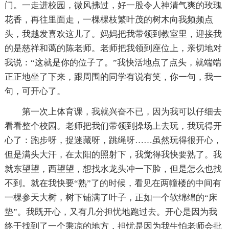
门。一走进校园，微风拂过，好一股令人神清气爽的玫瑰
花香，再往里面走，一棵棵枝繁叶茂的树木向我频频点
头，我越发喜欢这儿了。妈妈把我带领到教室里，迎接我
的是慈祥和蔼的陈老师。老师把我领到座位上，亲切地对
我说：“这就是你的位子了。”我快活地点了点头，就端端
正正地坐了下来，跟周围的同学有说有笑，你一句，我一
句，可开心了。
第一次上体育课，我就兴奋不已，因为我可以仔细去
看看整个校园。老师把我们带领到操场上去玩，我玩得开
心了：跑步呀，捉迷藏呀，跳绳呀……虽然玩得很开心，
但是满头大汗，在太阳的照射下，我觉得我快要熟了。我
就东望望，西望望，想找水龙头冲一下脸，但是怎么也找
不到。就在我快要“熟”了的时候，看见在两幢楼的中间有
一棵参天大树，树下铺满了叶子，正如一个软绵绵的“床
垫”。我既开心，又有几分担忧地跑过去。开心是因为我
终于找到了一个乘凉的地方，担忧是因为我生怕老师会批