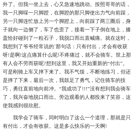
外了。但我一坐上去，心又急速地跳动。按照哥哥的话，
我一只脚啋一只脚蹬，在脚蹬的那只脚使出力气向前踩，
另一只脚连忙放上另一个脚蹬上，向前踩了两三圈后，身
子就向一边侧了，车了也歪了，接着一下子倒在地上，膝
盖恰好碰到了一粒石子，我脱口而出直喊痛。就在这时，
我想到了爷爷经常说的`那句话：只有付出，才会有收获
呀!是啊!这点痛算什么呢!不疼痛过，就不会骑车。世上那
有人会不劳而获呢?想到这里，我又开始重新的“付出”。
可是刚骑上车又摔下来了。我不气馁，不断地练习，但还
是摔了下来，最后一次，我鼓足了勇气，记住骑车的技
巧，勇往直前地向前冲。“我成功了!!!”没有想到我会骑车
了，我兴奋地脱口而出。旁边观看的人都投来了笑容，这
使我感到很欣慰。
我学会了骑车，同时明白了这么一个道理，那就是只
有付出，才会有收获。这是多么快乐的一天啊!