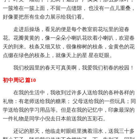
一簇堆在一簇上面，不留一点缝隙， 也没有一点儿重叠，
好像要把所有生命力展示给我们看。
走进后操场，看见的便是每个教室前花坛里的迎春
花。花瓣黄黄的，像一朵朵小喇叭花吹着小喇叭，欢迎春
天的到来。枝条又细又软，很像柳树的枝条，金黄色的花
点缀在绿色的枝条上，就像天上的星 星在眨眼。
我们校园里的春天可真美啊，我爱我们初春的校园！
初中周记 篇10
在我的生活中，我收到过许多人送给我的各种各样的
礼物：有老师送给我的糖果； 父母送给我的一些玩具；同
学送给我的学习用品等。但是在我的记忆中，印象最深的
一件礼物是同学小倪去日本前送我的五彩石。
还记的那天，他临走时眼眶里擒着泪水，送我三十多