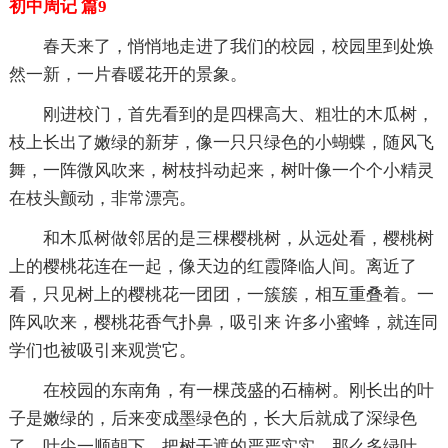
初中周记 篇9
春天来了，悄悄地走进了我们的校园，校园里到处焕
然一新，一片春暖花开的景象。
刚进校门，首先看到的是四棵高大、粗壮的木瓜树，
枝上长出了嫩绿的新芽，像一只只绿色的小蝴蝶，随风飞
舞，一阵微风吹来，树枝抖动起来，树叶像一个个小精灵
在枝头颤动，非常漂亮。
和木瓜树做邻居的是三棵樱桃树，从远处看，樱桃树
上的樱桃花连在一起，像天边的红霞降临人间。离近了
看，只见树上的樱桃花一团团，一簇簇，相互重叠着。一
阵风吹来，樱桃花香气扑鼻，吸引来 许多小蜜蜂，就连同
学们也被吸引来观赏它。
在校园的东南角，有一棵茂盛的石楠树。刚长出的叶
子是嫩绿的，后来变成墨绿色的，长大后就成了深绿色
了。叶尖一顺朝下，把树干遮的严严实实，那么多绿叶，