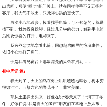
出房间，顺便“啪”地把门关上。站在同样伸手不见五指的
客厅，我大气不敢出，只觉得心跳的更快了。
再次小心地踱步，摸着找手电筒，可不知怎的，就是
找不到。我急得直跺脚，经过几分钟的努力，触到手电筒
后刚要惊喜的打开，电却来了。
我有些悲愤地拿着电筒，回想起房间里的惊魂事件，
依旧小心地打开房门。
于是我看见窗台上那串漂亮的风铃在摇动……
初中周记 篇2
春天到了，天上的鸟在树上叽叽喳喳地唱歌，树木变
得绿油油。五颜六色的野花开了，非常美丽。
草从土里探出头来，好像在说“春天来了！”河丁丁冬
冬，好像在说“我是春天的琴声”朋友们在草地上放风筝，