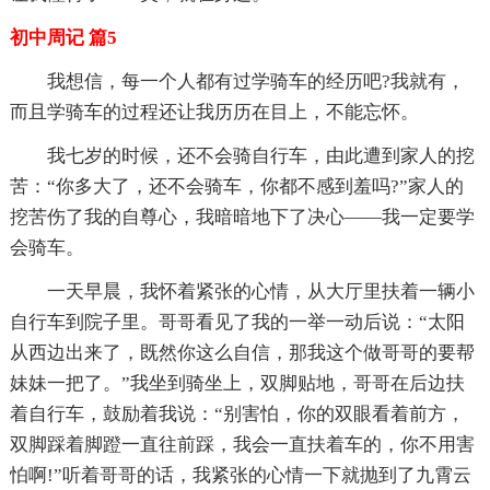
初中周记 篇5
我想信，每一个人都有过学骑车的经历吧?我就有，
而且学骑车的过程还让我历历在目上，不能忘怀。
我七岁的时候，还不会骑自行车，由此遭到家人的挖
苦：“你多大了，还不会骑车，你都不感到羞吗?”家人的
挖苦伤了我的自尊心，我暗暗地下了决心——我一定要学
会骑车。
一天早晨，我怀着紧张的心情，从大厅里扶着一辆小
自行车到院子里。哥哥看见了我的一举一动后说：“太阳
从西边出来了，既然你这么自信，那我这个做哥哥的要帮
妹妹一把了。”我坐到骑坐上，双脚贴地，哥哥在后边扶
着自行车，鼓励着我说：“别害怕，你的双眼看着前方，
双脚踩着脚蹬一直往前踩，我会一直扶着车的，你不用害
怕啊!”听着哥哥的话，我紧张的心情一下就抛到了九霄云