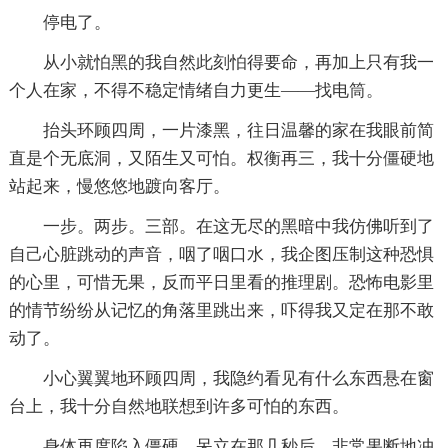
停电了。
从小就怕黑的我自然此刻怕得要命，再加上只有我一
个人在家，不得不稳定情绪自力更生——找电筒。
抬头环顾四周，一片漆黑，往日温馨的家在我眼前简
直是个无底洞，又陌生又可怕。权衡再三，我十分僵硬地
站起来，慢悠悠地踱向客厅。
一步。两步。三部。在这无尽的黑暗中我仿佛听到了
自己心脏跳动的声音，咽了咽口水，我企图压制这种恐惧
的心里，可惜无果，反而平日里看的推理剧。恐怖电影里
的情节纷纷从记忆的角落里跳出来，吓得我又定在那不敢
动了。
小心翼翼地环顾四周，我隐约看见有什么东西悬在窗
台上，我十分自然地联想到许多可怕的东西。
身体再度陷入僵硬，呆立在那几秒后，非常果断地冲