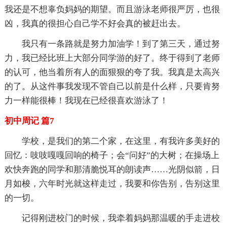
我还是不想辜负妈妈的期望。而且游泳老师很严厉，也很
凶，我真的很担心自己学不好会真的被赶出去。
我只有一条路就是努力加油学！到了第三天，通过努
力，我已经比班上大部分同学游的好了。终于得到了老师
的认可，他当着所有人的面狠狠的夸了我。我真是太高兴
的了。从这件事我发现不管自己以前是什么样，只要肯努
力一样能很棒！我现在已经很喜欢游泳了！
初中周记 篇7
学校，是我们的第二个家，在这里，有我许多美好的
回忆：吱吱嘎嘎回响的椅子；会“问好”的大树；在操场上
欢快奔跑的同学和那清脆悦耳的朗读声……光阴似箭，日
月如梭，六年时光就这样走过，我要和你告别，告别这里
的一切。
记得刚进校门的时候，我牵着妈妈那温暖的手走进校