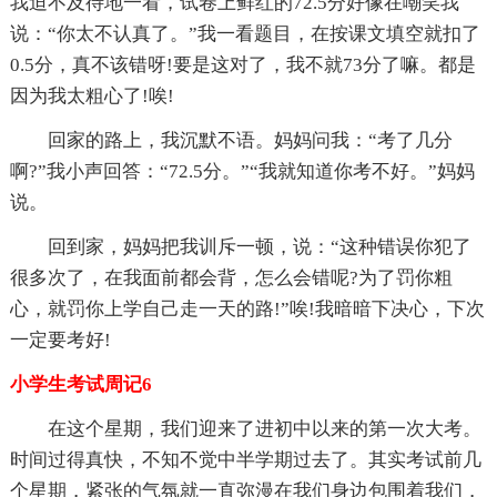
我迫不及待地一看，试卷上鲜红的72.5分好像在嘲笑我
说：“你太不认真了。”我一看题目，在按课文填空就扣了
0.5分，真不该错呀!要是这对了，我不就73分了嘛。都是
因为我太粗心了!唉!
回家的路上，我沉默不语。妈妈问我：“考了几分
啊?”我小声回答：“72.5分。”“我就知道你考不好。”妈妈
说。
回到家，妈妈把我训斥一顿，说：“这种错误你犯了
很多次了，在我面前都会背，怎么会错呢?为了罚你粗
心，就罚你上学自己走一天的路!”唉!我暗暗下决心，下次
一定要考好!
小学生考试周记6
在这个星期，我们迎来了进初中以来的第一次大考。
时间过得真快，不知不觉中半学期过去了。其实考试前几
个星期，紧张的气氛就一直弥漫在我们身边包围着我们，