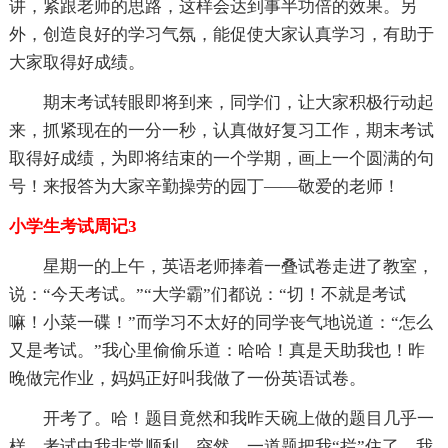
讲，紧跟老师的思路，这样会达到事半功倍的效果。另
外，创造良好的学习气氛，能促使大家认真学习，有助于
大家取得好成绩。
期末考试转眼即将到来，同学们，让大家积极行动起
来，抓紧现在的一分一秒，认真做好复习工作，期末考试
取得好成绩，为即将结束的一个学期，画上一个圆满的句
号！来报答为大家辛勤操劳的园丁——敬爱的老师！
小学生考试周记3
星期一的上午，英语老师捧着一叠试卷走进了教室，
说：“今天考试。”“大学霸”们都说：“切！不就是考试
嘛！小菜一碟！”而学习不太好的同学丧气地说道：“怎么
又是考试。”我心里偷偷乐道：哈哈！真是天助我也！昨
晚做完作业，妈妈正好叫我做了一份英语试卷。
开考了。哈！题目竟然和我昨天碗上做的题目几乎一
样。考试中我非常顺利。突然，一道题把我“拦”住了，我