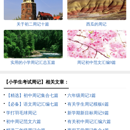
关于初二周记十篇
西瓜的周记
实用的小学周记汇总五篇
周记初中范文汇编9篇
【小学生考试周记】相关文章：
【精选】初中周记集合七篇
六年级周记3篇
【必备】语文周记汇编七篇
有关学生周记模板6篇
学打羽毛球周记
新学期新目标周记9篇
初中周记范文六篇
有关初中周记汇编六篇