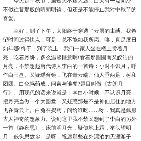
今天是中秋节，虽然天不遂人愿，白天有一点阴冷，
不似往昔那般的晴朗明镜，但还是不能停止我对中秋节的
喜爱。
幸好，到了下午，太阳终于穿透了云层的束缚。我希
望时间过得快点，可是，总不能如我所愿。唉，真是度日
如年哪!终于，到了晚上，我们一家人坐在楼上赏着月
亮，吃着月饼，多么温馨惬意啊!看着那圆圆而又皎洁的
月亮，不禁想起唐代诗人李白的一首诗：小时不识月，呼
作白玉盘。又疑瑶台镜，飞在青云端。仙人垂两足，树和
团团。白兔捣药成，问言与谁餐?题目叫做《古朗月
行》。用现代的话来说就是：李白小时候，不认识月亮，
把月亮当做一个大圆盘，又疑惑那是不是神仙居住的地方
飞在青云上。白兔在捣药，问给谁吃……呀，我真是佩服
古人神奇的想象力。说到这里我不禁又想到了李白的另外
一首《静夜思》：床前明月光，疑似地上霜，举头望明
月，低头思故乡。是呀，祝愿那些在外漂泊的天涯游子