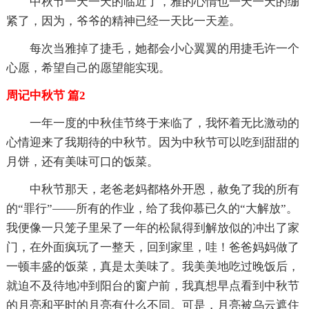
中秋节一天一天的临近了，雅的心情也一天一天的绷
紧了，因为，爷爷的精神已经一天比一天差。
每次当雅掉了捷毛，她都会小心翼翼的用捷毛许一个
心愿，希望自己的愿望能实现。
周记中秋节 篇2
一年一度的中秋佳节终于来临了，我怀着无比激动的
心情迎来了我期待的中秋节。因为中秋节可以吃到甜甜的
月饼，还有美味可口的饭菜。
中秋节那天，老爸老妈都格外开恩，赦免了我的所有
的“罪行”——所有的作业，给了我仰慕已久的“大解放”。
我便像一只笼子里呆了一年的松鼠得到解放似的冲出了家
门，在外面疯玩了一整天，回到家里，哇！爸爸妈妈做了
一顿丰盛的饭菜，真是太美味了。我美美地吃过晚饭后，
就迫不及待地冲到阳台的窗户前，我真想早点看到中秋节
的月亮和平时的月亮有什么不同。可是，月亮被乌云遮住