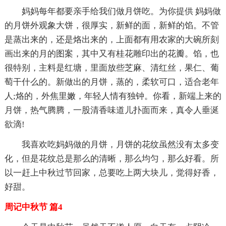
妈妈每年都要亲手给我们做月饼吃。为你提供 妈妈做
的月饼外观象大饼，很厚实，新鲜的面，新鲜的馅。不管
是蒸出来的，还是烙出来的，上面都有用农家的大碗所刻
画出来的月的图案，其中又有桂花雕印出的花瓣。馅，也
很特别，主料是红塘，里面放些芝麻、清红丝，果仁、葡
萄干什么的。新做出的月饼，蒸的，柔软可口，适合老年
人;烙的，外焦里嫩，年轻人情有独钟。你看，新端上来的
月饼，热气腾腾，一股清香味道儿扑面而来，真令人垂涎
欲滴!
我喜欢吃妈妈做的月饼，月饼的花纹虽然没有太多变
化，但是花纹总是那么的清晰，那么均匀，那么好看。所
以一赶上中秋过节回家，总要吃上两大块儿，觉得好香，
好甜。
周记中秋节 篇4