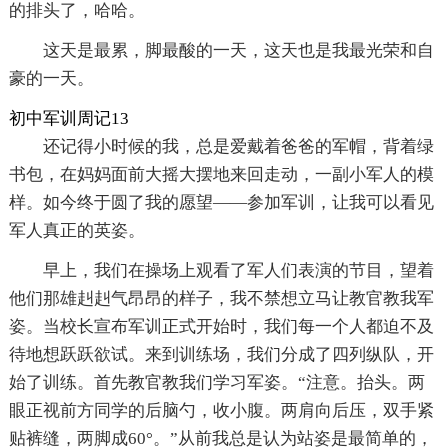
的排头了，哈哈。
这天是最累，脚最酸的一天，这天也是我最光荣和自
豪的一天。
初中军训周记13
还记得小时候的我，总是爱戴着爸爸的军帽，背着绿
书包，在妈妈面前大摇大摆地来回走动，一副小军人的模
样。如今终于圆了我的愿望——参加军训，让我可以看见
军人真正的英姿。
早上，我们在操场上观看了军人们表演的节目，望着
他们那雄赳赳气昂昂的样子，我不禁想立马让教官教我军
姿。当校长宣布军训正式开始时，我们每一个人都迫不及
待地想跃跃欲试。来到训练场，我们分成了四列纵队，开
始了训练。首先教官教我们学习军姿。“注意。抬头。两
眼正视前方同学的后脑勺，收小腹。两肩向后压，双手紧
贴裤缝，两脚成60°。”从前我总是认为站姿是最简单的，