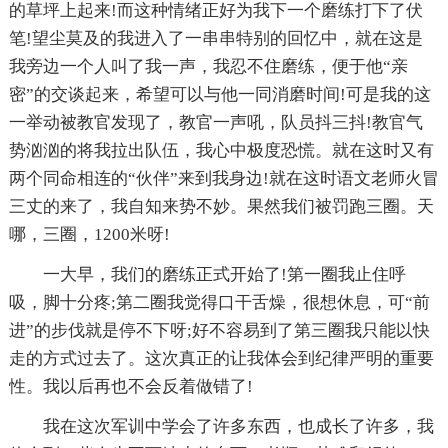
的草坪上起来!而这种情绪正好为我下一个磨练打下了伏
笔!望尘莫及的我进入了一串串特别的回忆中，就在这是
我旁边一个人叫了我一声，我忍不住磨练，便于他“亲
密”的交谈起来，希望可以与他一同消磨时间!可是我的这
一举动被教官发现了，教官一声吼，队员抖三抖!教官气
势汹汹的将我拉出队伍，我心中极度恐慌。就在这时又有
两个同命相连的“伙伴”来到我身边!就在这时语文老师火冒
三丈的来了，我自知来势不妙。果然我们被罚跑三圈。天
哪，三圈，1200米呀!
一大早，我们的磨练正式开始了!第一圈我止住呼
吸，脚十分疼;第二圈我觉得口干舌燥，很想休息，可“前
进”的步伐就是停不下呀;好不容易到了第三圈我只能以快
走的方式过去了。这次真正的让我体会到纪律严明的重要
性。我以后再也不会反着做错了!
我在这次军训中学会了许多东西，也成长了许多，我