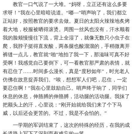
教官一口气说了一大堆。“妈呀，立正还有这么多要
求呀！”我在心里暗暗说道。“嘟—”哨声响了，我们都立
正站好，按照教官的要求去做。夏日的太阳火辣辣地炙烤
着大地，校服被晒得滚烫。周围一丝风也没有，汗水顺着
我的脸颊慢慢往下流，背上全湿了，就像无数只小虫子在
爬，我脖子挺得直发酸，两条腿也酸溜溜的，手稍微离开
裤缝一点儿，教官就“啪”地拍了我一下，那滋味可真不好
受啊！我感觉自己要倒下，可一看教官那严肃的表情，就
有忍住了……时间多么漫长，真是“度秒如年”，时光老人
仿佛在故意捉弄我们。“唉，想想军人们吧，忍住，一定
要忍住啊！”我在心里鼓励自己。哨声终于响了，同学们
休息的休息，伸胳膊的伸胳膊，活动腿的活动腿。我抹了
把额头上的汗，心里说：“刚开始就给我们来了个下马
威，以后还会更苦的。不过，我是不会怕的。”
一学期的军训结束了，这次的特殊的经历，在我的成
长道路上写下了深刻而有难忘的一笔。