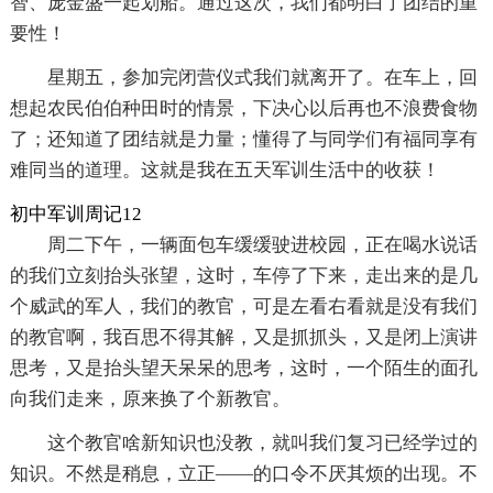
智、庞金盛一起划船。通过这次，我们都明白了团结的重
要性！
星期五，参加完闭营仪式我们就离开了。在车上，回
想起农民伯伯种田时的情景，下决心以后再也不浪费食物
了；还知道了团结就是力量；懂得了与同学们有福同享有
难同当的道理。这就是我在五天军训生活中的收获！
初中军训周记12
周二下午，一辆面包车缓缓驶进校园，正在喝水说话
的我们立刻抬头张望，这时，车停了下来，走出来的是几
个威武的军人，我们的教官，可是左看右看就是没有我们
的教官啊，我百思不得其解，又是抓抓头，又是闭上演讲
思考，又是抬头望天呆呆的思考，这时，一个陌生的面孔
向我们走来，原来换了个新教官。
这个教官啥新知识也没教，就叫我们复习已经学过的
知识。不然是稍息，立正——的口令不厌其烦的出现。不