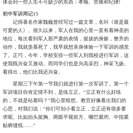
体会到一些人生不可缺少的东西：孝顺、苦难和纪律!
初中军训周记15
记得著名作家魏巍曾经写过一篇文章，名叫《谁是最
可爱的人》。很久以来，军人在我的心里一直有着神圣的
地位，每次看到军人那严肃的表情，挺拔的身躯，整齐的
动作，我就羡慕死了，我早就想亲身体验一下军训的感觉
了。正巧，今年，学校安排一些军人到我校进行军训，这
使我既兴奋又激动。而同学们也是兴高采烈，神采飞扬。
看得出，他们比我还兴奋。
星期三下午第一节我们就进行第一次军训了。第一个
军训项目你肯定猜不到，是练立正。“立正有什么好练
的，不就是站着吗？”我心里暗想。教官好像看出我们的
心思，对我们说：“你们可别小看立正，立正还有很多要
求呢。比如抬头挺胸、两眼平视前方、嘴巴紧闭、中指紧
贴裤缝线……”