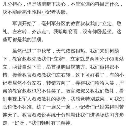
几分担心，但是我暗暗下决心，不管军训的科目是什么，
决不能给亳州晚报小记者丢脸。
军训开始了，亳州军分区的教官叔叔我们“立定、敬
礼、左右转、齐步走”。我暗暗窃喜，没有仰卧起坐。这
些可都是我的强项。
虽然已过了中秋节，天气依然很热。我们来到树荫
下，教官叔叔先教我们“立定”。立定就是两脚分开60度站
立，两臂自然下垂，昂首挺胸目视前方。我们做得都不
错。接着教官叔叔教我们左右转，这下可好看了，有的小
记者居然不分左右，转错方向了，弄得我们哈哈大笑，严
肃的教官叔叔也忍不住笑了。教官叔叔又教我们敬礼，看
到电视上军人叔叔敬礼的姿势，我感觉特别威风，可我怎
么也做不标准。练了一遍又一遍，小记者们已经累得叫苦
连天了。教官叔叔说再练十分钟就让我们进操场练习齐步
走。“好呀，”我们顿时有了精神。