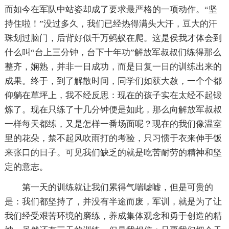
而如今在军队中站姿却成了要求最严格的一项动作。“坚
持住啦！”没过多久，我们已经热得满头大汗，豆大的汗
珠划过脑门，后背好似千万蚂蚁在爬。这是侯我才体会到
什么叫“台上三分钟，台下十年功”解放军叔叔们练得那么
整齐，娴熟，并非一日成功，而是日复一日的训练出来的
成果。终于，到了解散时间，同学们如获大赦，一个个都
仰躺在草坪上，我不经反思：现在的孩子实在太经不起锻
炼了。现在只练了十几分钟便是如此，那么向解放军叔叔
一样每天都练，又是怎样一番场面呢？现在的我们像温室
里的花朵，禁不起风吹雨打的考验，只习惯于衣来伸手饭
来张口的日子。可见我们缺乏的就是吃苦耐劳的精神和坚
定的意志。
第一天的训练就让我们累得气喘嘘嘘，但是可贵的
是：我们都坚持了，并没有半途而废，军训，就是为了让
我们经受艰苦环境的磨练，养成集体观念和勇于创造的精