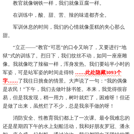
教官就像钢铁一样，我们就像豆腐一样。
在训练中，酸、甜、苦、辣的味道都齐全。
军训休息的时间，我们的心情就像蛋糕的夹心那么
甜。
“立正——”教官“可恶”的口令又响了，又要进行“地
狱”式的训练了。烈日下，我们纹丝不动，如同一座座雕
像。我就像吃了辣椒一样，浑身发热。我们要站半小时的
军姿，可是站军姿的时间走得特
……此处隐藏3093个
字……
了我往日挑食的情景。大声说了一句：“我的偶像
是农民！”下午，我们去做叶脉书签。本来，我觉得很容
易，但是我发现，稍一用力，树叶就烂了，困难呀！但还
是做了出来，虽然烂了不少，总是我亲手做的呀！
消防安全、性教育我们都上了一次课。最令我难忘的
还是星期四下午的水上划船活动，我和好朋友罗冠、潘永