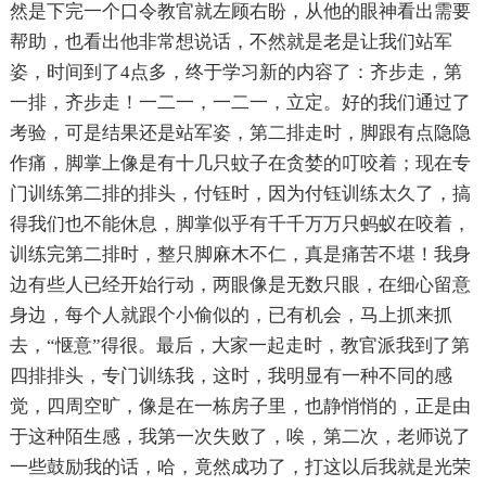
然是下完一个口令教官就左顾右盼，从他的眼神看出需要
帮助，也看出他非常想说话，不然就是老是让我们站军
姿，时间到了4点多，终于学习新的内容了：齐步走，第
一排，齐步走！一二一，一二一，立定。好的我们通过了
考验，可是结果还是站军姿，第二排走时，脚跟有点隐隐
作痛，脚掌上像是有十几只蚊子在贪婪的叮咬着；现在专
门训练第二排的排头，付钰时，因为付钰训练太久了，搞
得我们也不能休息，脚掌似乎有千千万万只蚂蚁在咬着，
训练完第二排时，整只脚麻木不仁，真是痛苦不堪！我身
边有些人已经开始行动，两眼像是无数只眼，在细心留意
身边，每个人就跟个小偷似的，已有机会，马上抓来抓
去，“惬意”得很。最后，大家一起走时，教官派我到了第
四排排头，专门训练我，这时，我明显有一种不同的感
觉，四周空旷，像是在一栋房子里，也静悄悄的，正是由
于这种陌生感，我第一次失败了，唉，第二次，老师说了
一些鼓励我的话，哈，竟然成功了，打这以后我就是光荣