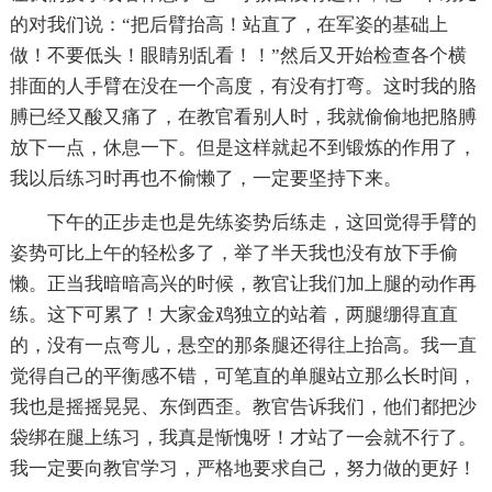
的对我们说：“把后臂抬高！站直了，在军姿的基础上
做！不要低头！眼睛别乱看！！”然后又开始检查各个横
排面的人手臂在没在一个高度，有没有打弯。这时我的胳
膊已经又酸又痛了，在教官看别人时，我就偷偷地把胳膊
放下一点，休息一下。但是这样就起不到锻炼的作用了，
我以后练习时再也不偷懒了，一定要坚持下来。
下午的正步走也是先练姿势后练走，这回觉得手臂的
姿势可比上午的轻松多了，举了半天我也没有放下手偷
懒。正当我暗暗高兴的时候，教官让我们加上腿的动作再
练。这下可累了！大家金鸡独立的站着，两腿绷得直直
的，没有一点弯儿，悬空的那条腿还得往上抬高。我一直
觉得自己的平衡感不错，可笔直的单腿站立那么长时间，
我也是摇摇晃晃、东倒西歪。教官告诉我们，他们都把沙
袋绑在腿上练习，我真是惭愧呀！才站了一会就不行了。
我一定要向教官学习，严格地要求自己，努力做的更好！