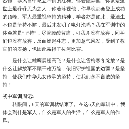
烈锤，暴风雪中屹立不倒的红梅。你若抛弃他，你就是这
世上最碌碌无为之人，你若珍视他，你早晚都会登上成功
的顶峰。军人最重视坚持的精神，学者亦是如此，爱迪生
不也是坚持不懈，最后才发明了电灯泡吗？我在军训中的
体会就是“坚持”，尽管腰酸背痛，可我并没有放弃，同学
们也没有放弃，反而燃起斗志，更加意气风发，受到了教
官们的表扬，也因此赢得了拔河比赛。
是什么让雄鹰展翅高飞？是什么让雪梅寒冬绽放？是
什么让解放军不顾千难万险，依旧守护祖国的边疆？是坚
持，使我们中华儿女传承的坚持，使我们永不言败的坚
持！
初中军训周记5
转眼间，6天的军训就结束了。在这6天的军训中，我
体会到什是军人，什么是军人的生活，什么是军人的作
风。