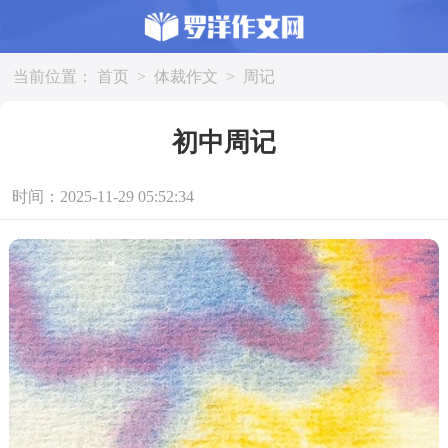
当前位置：
首页
>
体裁作文
>
周记
初中周记
时间：2025-11-29 05:52:34