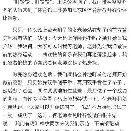
“叮铃铃，叮铃铃”。上课铃声响了，我们排着整整齐
齐的队伍来到了体育馆三楼参加江东区体育新教师教学评
比活动。
只见一位头颈上戴着哨子的女老师站在垫子的前方微
笑地看着我们，我想：今天是上仰卧起坐吗？她开始自我
介绍：我姓何，大家可以叫我何老师。老师先让我们做课
前的热身运动，一曲欢快的音乐在我们耳边荡漾起来，我
们随着愉快的节奏跟着何老师跳起了热身操。
做完热身运动之后，我们聚精会神地盯着何老师开始
做前滚翻，只见她先双手侧平举，再用双手撑住了垫子，
然后翻了过去，同时紧紧地抱住膝盖，最后做了一个成功
的亮相。有许多同学看了马上便想尝试一下。何老师和蔼
可亲地说：“大家可以开始练习了。”我迫不及待地尝试了
一次，成功了！这时，何老师看见叶梓纹做的很不错
说：“我们有请叶梓纹同学来为我们示范一下前滚翻动