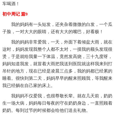
车喝酒！
初中周记 篇9
我的妈妈有一头短发，还夹杂着微微的白发，一个瓜
子脸，一对大大的眼睛，还有大大的嘴巴，好看极！
我的妈妈非常爱我，一天，外面下着倾盆大雨，就在
这时，妈妈发现我整个人都不太对，一摸我的额头发现很
烫，于是就给我量一下体温，竟然发高烧，三十九度呀，
妈妈知道我发，就冒着大雨把我送到医院就这样我来到打
吊针的地方，现在已经是凌晨三点多，我的妈都已经累的
睡着。很快到第二天，妈妈早早的醒来照顾我，等我醒来
我已经躺在自己家的床上。
我妈妈不仅爱我，也很尊敬长辈。就在几天前，奶奶
生一场大病，妈妈每日每夜的守在奶奶身边，一直照顾着
奶奶。每到过节的时候都会给他们送去礼物。