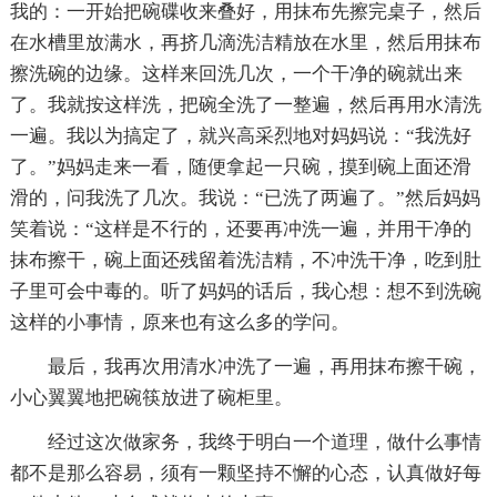
我的：一开始把碗碟收来叠好，用抹布先擦完桌子，然后
在水槽里放满水，再挤几滴洗洁精放在水里，然后用抹布
擦洗碗的边缘。这样来回洗几次，一个干净的碗就出来
了。我就按这样洗，把碗全洗了一整遍，然后再用水清洗
一遍。我以为搞定了，就兴高采烈地对妈妈说：“我洗好
了。”妈妈走来一看，随便拿起一只碗，摸到碗上面还滑
滑的，问我洗了几次。我说：“已洗了两遍了。”然后妈妈
笑着说：“这样是不行的，还要再冲洗一遍，并用干净的
抹布擦干，碗上面还残留着洗洁精，不冲洗干净，吃到肚
子里可会中毒的。听了妈妈的话后，我心想：想不到洗碗
这样的小事情，原来也有这么多的学问。
最后，我再次用清水冲洗了一遍，再用抹布擦干碗，
小心翼翼地把碗筷放进了碗柜里。
经过这次做家务，我终于明白一个道理，做什么事情
都不是那么容易，须有一颗坚持不懈的心态，认真做好每