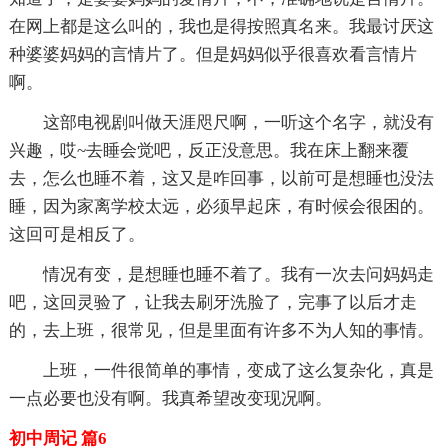
在网上都是这么叫的，我也是得按照真名来。我最讨厌这
种婆婆妈妈的言情片了。但是妈妈似乎很喜欢看言情片
啊。
这部电视剧叫做天涯咫尺啊，一听这个名字，就没有
兴趣，哎~去睡会觉吧，反正没意思。我在床上翻来覆
去，怎么也睡不着，这又是咋回事，以前可是想睡也没法
睡，因为家离学校太远，必须早起床，有时候会很困的。
这回可是相反了。
情况有变，是想睡也睡不着了。我有一次去问妈妈走
吧，这回灵验了，让我去刷牙洗脸了，完事了以后才走
的，去上班，很常见，但是里面有许多不为人知的事情。
上班，一件很简单的事情，变成了这么复杂化，真是
一点必要也没有啊。我真希望改变现况啊。
初中周记 篇6