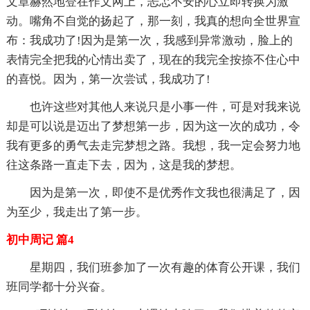
文章赫然地登在作文网上，忐忑不安的心立即转换为激
动。嘴角不自觉的扬起了，那一刻，我真的想向全世界宣
布：我成功了!因为是第一次，我感到异常激动，脸上的
表情完全把我的心情出卖了，现在的我完全按捺不住心中
的喜悦。因为，第一次尝试，我成功了!
也许这些对其他人来说只是小事一件，可是对我来说
却是可以说是迈出了梦想第一步，因为这一次的成功，令
我有更多的勇气去走完梦想之路。我想，我一定会努力地
往这条路一直走下去，因为，这是我的梦想。
因为是第一次，即使不是优秀作文我也很满足了，因
为至少，我走出了第一步。
初中周记 篇4
星期四，我们班参加了一次有趣的体育公开课，我们
班同学都十分兴奋。