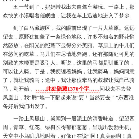
五一节到了，妈妈带我出去自驾车游玩。一路上，那
欢快的小溪唱着催眠曲，让我在车上迅速地进入了梦乡。
到了白马藏族区，我的眼前出现了一片大草原。远远
望去，原野犹如盖了一条绿色地毯，许多不知名的野花悄
然怒放，在阳光的照耀下显得分外美丽。草原上的牛儿们
在悠闲的吃草，马儿们在尽情地奔跑，还有那随处可见的
别致的木楼更是吸引人。听说，这里的马都是驯服了的，
可以让人骑。于是，我便缠着妈妈，让我骑马，妈妈同意
了，就让我骑马；途中，我让那位牵马的叔叔让我自己骑
马，刚开始，
……此处隐藏1376个字……
问我去不去登
凤凰山，我“腾”地一下翻起来说“要！当然要去！”东西准
备好后我们出发了。
一踏上凤凰山，就闻到一股泥土的清香味道，望望四
周，青草、红花、绿树长得郁郁葱葱，呈现出勃勃生机。
天空中小鸟叽叽地叫着，好像正在说“啊！真美丽啊！真