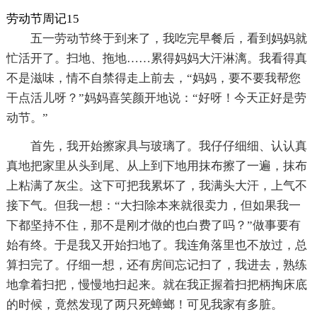
劳动节周记15
五一劳动节终于到来了，我吃完早餐后，看到妈妈就
忙活开了。扫地、拖地……累得妈妈大汗淋漓。我看得真
不是滋味，情不自禁得走上前去，“妈妈，要不要我帮您
干点活儿呀？”妈妈喜笑颜开地说：“好呀！今天正好是劳
动节。”
首先，我开始擦家具与玻璃了。我仔仔细细、认认真
真地把家里从头到尾、从上到下地用抹布擦了一遍，抹布
上粘满了灰尘。这下可把我累坏了，我满头大汗，上气不
接下气。但我一想：“大扫除本来就很卖力，但如果我一
下都坚持不住，那不是刚才做的也白费了吗？”做事要有
始有终。于是我又开始扫地了。我连角落里也不放过，总
算扫完了。仔细一想，还有房间忘记扫了，我进去，熟练
地拿着扫把，慢慢地扫起来。就在我正握着扫把柄掏床底
的时候，竟然发现了两只死蟑螂！可见我家有多脏。