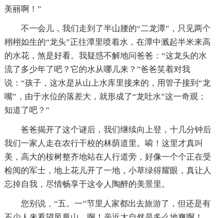
美丽啊！”
不一会儿，我们走到了半山腰的“二龙潭”，只见两个
栩栩如生的“龙头”正往潭里喷着水，在潭中溅起半米来高
的水花，煞是好看。我疑惑不解地问爸爸：“这龙头的水
流了多少年了吧？它的水从哪儿来？”爸爸笑着对我
说：“孩子，这水是从山上水库里接来的，用管子接到“龙
嘴”，由于水位的落差大，就形成了“龙吐水”这一奇观；
知道了吧？”
爸爸揭开了这个谜后，我们继续向上登，十几分钟后
我们一家人走在农行干校的林荫道里。嗬！这里才真叫
美，高大的桉树整齐地站在人行道旁，好像一个个正在受
检阅的军士，地上花儿开了一地，小草绿得耀眼，真让人
忘掉自我，尽情畅享于这令人陶醉的美景里。
您别说，“五。一”节里人家都出去旅游了，但还是有
不少人来看望凤凰山。啊！亲近大自然是多么地爽啊！