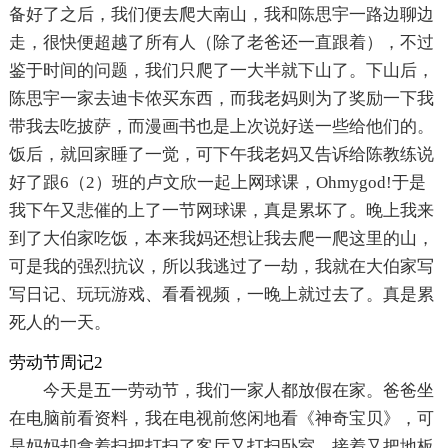
备好了之后，我们便去爬大南山，我和陈思宇一路边聊边
走，很快便超越了所有人（除了老爸还一直跟着），不过
鉴于时间的问题，我们只爬了一大半就下山了。下山后，
陈思宇一家去迪卡侬买东西，而我老妈则为了奖励一下我
带我去吃披萨，而漫画书也是上次说好送一些给他们的。
饭后，就回家睡了一觉，可下午我老妈又告诉给陈教练说
好了跟6（2）班的卢文欣一起上网球课，Ohmygod!于是
我下午又悲催的上了一节网球课，真是累坏了。晚上我来
到了大伯家吃饭，本来我妈还想让我去爬一爬这里的山，
可是我的强烈抗议，所以我逃过了一劫，我就在大伯家写
写日记、玩玩游戏、看看视频，一晚上就过去了。真是累
死人的一天。
劳动节周记2
今天是五一劳动节，我们一家人都放假在家。爸爸坐
在电脑前看资料，我在电视前悠闲地看《神奇宝贝》，可
是妈妈却拿着扫把打扫了客厅又打扫卧室，接着又把地板