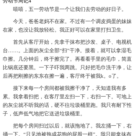
劳动节周记4
嘻嘻，五一劳动节是一个让我们去劳动的好日子。
今天，爸爸老妈不在家。不过有一个调皮捣蛋的妹妹
在家，也没让我放轻松。我正好可以在家里打扫卫生。
首先从客厅开始，先拿干抹布把沙发、桌子、电视机
台……。上面的灰尘全部“扫”干净。接着，就可以拿湿毛
巾擦。几分钟后，终于擦完了。再看看手里的毛巾，简直
比锅底还要黑。一下子吓我两跳。只好把毛巾洗干净，让
后再把刚擦的东东在擦一遍，客厅终于被我k。o了。
接下来每一个房间都被我擦干净了，天知道我有多
累。我拿着扫把，在客厅里左扫一下，右扫一下。可地上
的灰尘就不听我的话，硬不往垃圾桶里跑。我只有耐下性
子，低声低气地把它送进垃圾桶里。
把每个房间扫过以后，就该拖地了。我左捅一下，右
捅一下。“只见地被拖成花狗的屁股一样”。我只能拿抹布