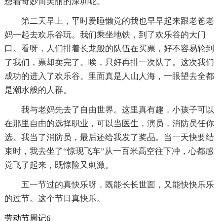
想着奇妙而美丽的深圳呢。
第二天早上，平时爱睡懒觉的我也早早起来跟老爸老
妈一起去欢乐谷玩。我们乘坐地铁，到了欢乐谷的大门
口。看呀，人们排着长龙般的队伍在买票，好不容易轮到
了我们，票却卖完了。唉，只好再排一次队了。这次我们
成功的进入了欢乐谷。里面真是人山人海，一眼望去全都
是潮水般的人群。
我与老妈先去了自由世界。这里真有趣，小孩子可以
在那里自由的选择职业，可以当医生，演员，消防员任你
选。我当了消防员，最后还给我发了奖品。当一天快要结
束时，我去坐了“惊现飞车”从一百米高空往下冲，心都感
觉飞了起来，既惊险又刺激。
五一节过的真快乐呀，既能长长世面，又能快快乐乐
的过节。这个节日真快乐。
劳动节周记6