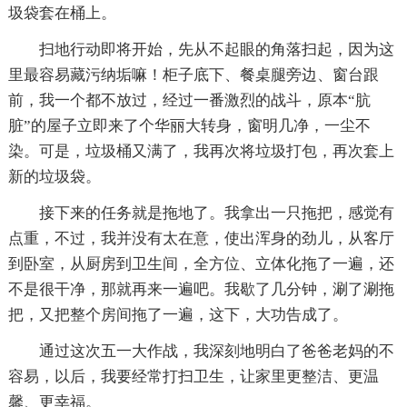
圾袋套在桶上。
扫地行动即将开始，先从不起眼的角落扫起，因为这
里最容易藏污纳垢嘛！柜子底下、餐桌腿旁边、窗台跟
前，我一个都不放过，经过一番激烈的战斗，原本“肮
脏”的屋子立即来了个华丽大转身，窗明几净，一尘不
染。可是，垃圾桶又满了，我再次将垃圾打包，再次套上
新的垃圾袋。
接下来的任务就是拖地了。我拿出一只拖把，感觉有
点重，不过，我并没有太在意，使出浑身的劲儿，从客厅
到卧室，从厨房到卫生间，全方位、立体化拖了一遍，还
不是很干净，那就再来一遍吧。我歇了几分钟，涮了涮拖
把，又把整个房间拖了一遍，这下，大功告成了。
通过这次五一大作战，我深刻地明白了爸爸老妈的不
容易，以后，我要经常打扫卫生，让家里更整洁、更温
馨、更幸福。