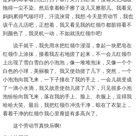
拖得一尘不染。然后拿着帕子擦了这儿又擦那儿。我看见
妈妈累得气喘吁吁、汗流浃背，我想:今天是劳动节，我也
该干点儿活吧，正想着，我又看见我的红领巾都脏得看不
到颜色了，我灵机一动，不如就洗红领巾吧!
说干就干，我先用水把红领巾浸湿，拿起一块肥皂在
红领巾上涂抹，接着我左右地搓了起来，不一会儿红领巾
上出现了雪白雪白的小泡泡，像一堆堆泡沫，又像一个个
白色的小球，美丽极了。我又使劲搓了几下，突然，一个
小泡泡向我飞来，一下子撞在了我的手上，一会儿就变成
了一滴小水滴，我又故意使劲儿搓了几下，只见很多小泡
泡纷纷向我飞来，落在我的手上、脸上、衣服上，逗得我
哈哈大笑。最后，我把红领巾冲洗干净，晾在了衣架上，
看着干净的红领巾我心里甭提有多高兴了。
这个劳动节真快乐啊!