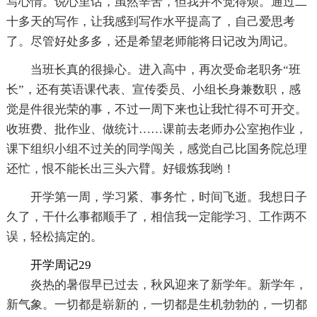
写心情。说心里话，虽然辛苦，但我并不觉得烦。通过二
十多天的写作，让我感到写作水平提高了，自己爱思考
了。尽管好处多多，还是希望老师能将日记改为周记。
当班长真的很操心。进入高中，再次受命老职务“班
长”，还有英语课代表、宣传委员、小组长身兼数职，感
觉是件很光荣的事，不过一周下来也让我忙得不可开交。
收班费、批作业、做统计……课前去老师办公室抱作业，
课下组织小组不过关的同学闯关，感觉自己比国务院总理
还忙，恨不能长出三头六臂。好锻炼我哟！
开学第一周，学习紧、事务忙，时间飞逝。我想日子
久了，干什么事都顺手了，相信我一定能学习、工作两不
误，轻松搞定的。
开学周记29
炎热的暑假早已过去，秋风迎来了新学年。新学年，
新气象。一切都是崭新的，一切都是生机勃勃的，一切都