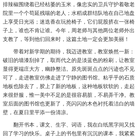
排辣椒围绕着已经枯萎的玉米，像忠实的卫兵守护着敬老
院里一个个苟延残喘的老人；水稻成群结队地在自己地盘
上享受日光浴；迷迭香在玩抢椅子，它们屁股挤在一张椅
子上，谁也不肯让谁。今年，周老师与其他两位老师外出
支教了，等到他们回来时，这篇土地一定会更加美丽！
带着对新学期的期待，我迈进教室，教室焕然一新：
破旧的墙漆刮掉了，取而代之的是淡蓝色的粉刷，让教室
显得更端庄大方，幽静整洁。原先斑斑点点的污迹也不见
可了，走进教室仿佛走进了宁静的图书馆。粘乎乎的石质
地板也除去了，胶上了新的地板，这种地板软软的，走起
来很舒服，惟一美中不足的是很容易脏，不易弄干净。教
室后面的图书馆也更新了，亮闪闪的木色衬托着洁白的墙
壁，在夏日里平添一份清凉。
翻开书本，课文、生字、词语，我在白纸黑字间又找
回了学习的快乐。桌子上的书包里有沉沉的课本，我紧紧