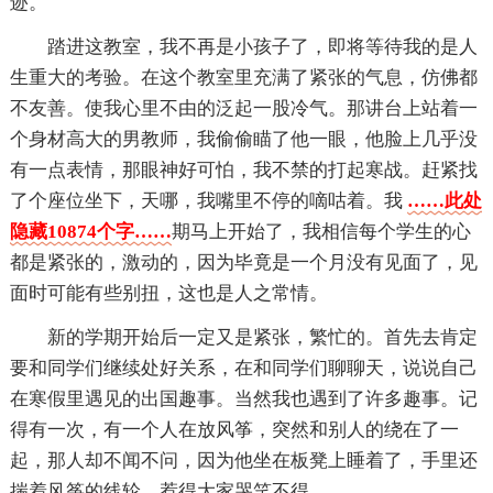
迹。
踏进这教室，我不再是小孩子了，即将等待我的是人
生重大的考验。在这个教室里充满了紧张的气息，仿佛都
不友善。使我心里不由的泛起一股冷气。那讲台上站着一
个身材高大的男教师，我偷偷瞄了他一眼，他脸上几乎没
有一点表情，那眼神好可怕，我不禁的打起寒战。赶紧找
了个座位坐下，天哪，我嘴里不停的嘀咕着。我
……此处
隐藏10874个字……
期马上开始了，我相信每个学生的心
都是紧张的，激动的，因为毕竟是一个月没有见面了，见
面时可能有些别扭，这也是人之常情。
新的学期开始后一定又是紧张，繁忙的。首先去肯定
要和同学们继续处好关系，在和同学们聊聊天，说说自己
在寒假里遇见的出国趣事。当然我也遇到了许多趣事。记
得有一次，有一个人在放风筝，突然和别人的绕在了一
起，那人却不闻不问，因为他坐在板凳上睡着了，手里还
揣着风筝的线轮，惹得大家哭笑不得。