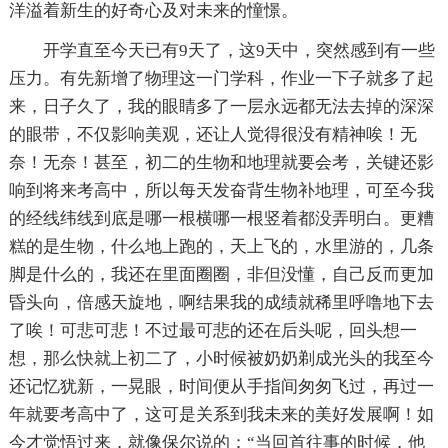
洋溢着新生的好奇心及对未来的憧憬。
开学直至今天已有9天了，这9天中，突然感到有一些
压力。有先新增了物理这一门学科，作业一下子就多了起
来，日子久了，我的眼睛多了一层永远都无法去掉的深深
的眼带，不仅影响美观，还让人觉得很没有精神唉！无
奈！无奈！甚至，初二的生物和地理就要会考，关键还影
响到将来考高中，所以每天发奋背生物补地理，可至今我
的经线纬线到底是哪一根横哪一根竖着都没弄明白。更糟
糕的是生物，什么地上跑的，天上飞的，水里游的，几条
脚是什么的，我还在里面圈圈，非但没懂，自己反而更加
昏头向，倍感天旋地，啊结果我的成绩就稀里呼噜地下去
了唉！可悲可悲！不过最可悲的还在后头呢，回头想一
想，那么快就上初二了，小时候被奶奶剃成光头的我至今
还记忆犹新，一晃眼，时间便从手指间匆匆飞过，再过一
年就要考高中了，这可是关系到我未来的美好发展啊！如
今才觉悟过来，就像保尔说的：“当回首往事的时候，他