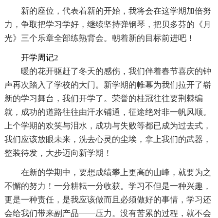
新的座位，代表着新的开始，我将会在这学期加倍努
力，争取把学习学好，继续坚持弹钢琴，把贝多芬的《月
光》三个乐章全部练熟背会。朝着新的目标前进吧！
开学周记2
暖的花开驱赶了冬天的感伤，我们伴着春节喜庆的钟
声再次踏入了学校的大门。新学期的帷幕为我们拉开了崭
新的学习舞台，我们开学了。荣誉的桂冠往往要荆棘编
就，成功的道路往往由汗水铺通，征途绝对非一帆风顺。
上个学期的欢笑与泪水，成功与失败等都已成为过去式，
我们应该放眼未来，洗去心灵的尘埃，拿上我们的武器，
整装待发，大步迈向新学期！
在新的学期中，要想成绩攀上更高的山峰，就要为之
不懈的努力！一分耕耘一分收获。学习不但是一种兴趣，
更是一种责任，是我应该做而且必须做好的事情，学习还
会给我们带来副产品——压力。没有苦累的过程，就不会