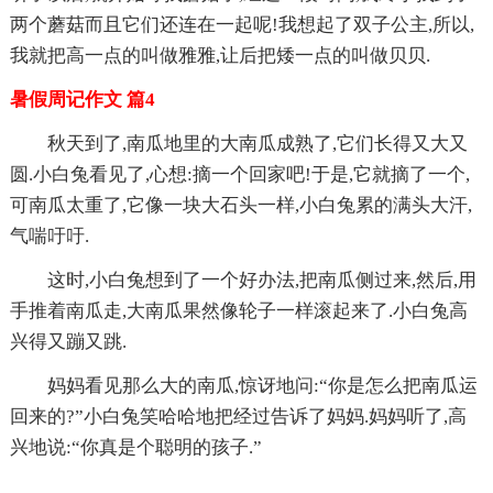
两个蘑菇而且它们还连在一起呢!我想起了双子公主,所以,
我就把高一点的叫做雅雅,让后把矮一点的叫做贝贝.
暑假周记作文 篇4
秋天到了,南瓜地里的大南瓜成熟了,它们长得又大又
圆.小白兔看见了,心想:摘一个回家吧!于是,它就摘了一个,
可南瓜太重了,它像一块大石头一样,小白兔累的满头大汗,
气喘吁吁.
这时,小白兔想到了一个好办法,把南瓜侧过来,然后,用
手推着南瓜走,大南瓜果然像轮子一样滚起来了.小白兔高
兴得又蹦又跳.
妈妈看见那么大的南瓜,惊讶地问:“你是怎么把南瓜运
回来的?”小白兔笑哈哈地把经过告诉了妈妈.妈妈听了,高
兴地说:“你真是个聪明的孩子.”