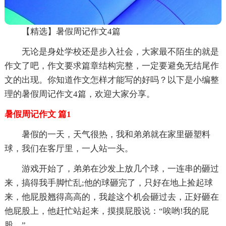
【精选】暑假周记作文4篇
无论是身处学校还是步入社会，大家最不陌生的就是
作文了吧，作文要求篇章结构完整，一定要避免无结尾作
文的出现。你知道作文怎样才能写的好吗？以下是小编整
理的暑假周记作文4篇，欢迎大家分享。
暑假周记作文 篇1
暑假的一天，天气很热，我和弟弟就在家里砸塑料
球，我们在客厅里，一人站一头。
游戏开始了，弟弟在沙发上放几个球，一连串的砸过
来，搞得我手脚忙乱;他的球砸完了，只好在地上捡起球
来，他屁股翘得高高的，我趁这个机会砸过去，正好砸在
他屁股上，他赶忙站起来，摸摸屁股说：“唉哟!我的屁
股。”