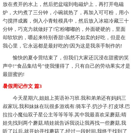
放在煮开的水上，然后把盆端到电磁炉上，再打开电磁
炉，大约煮了三分钟，小碗就热了，再加入可可粉，用小
勺搅拌成酱，倒入小青蛙模具中，然后放入冰箱冷藏三十
分钟，巧克力就做好了!它粉嘟嘟的，外面硬硬的，里面
却软软的，嚼起来特别香甜!虽然不如卖的好吃，但是在
我心里，它永远都是最好吃的!因为这是我亲手制作的!
愉快的夏令营结束了，但我们大家还沉浸在甜蜜的笑
声中!“食品集结号”使我懂得了，只有自己的劳动果实才是
最甜蜜的!
暑假周记作文 篇3
今天星期六,姐姐上英语补习班.我和弟弟还有妈妈三
叔家玩.我和妹妹在玩很多游戏有:骑车子.扔沙子.打皮球.巴
拉拉小魔仙双子星公主等等等等.其中我最喜欢采蘑菇;晴
娃先找到两个蘑菇,晴娃就告诉我说让我再找一些蘑菇,我
听了以后,就开始寻找蘑菇了,经过一段时间,我终于找到了