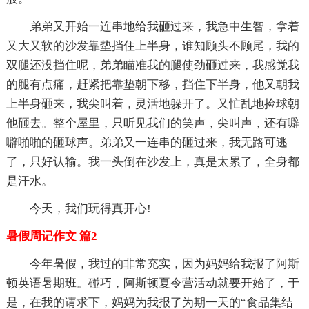
弟弟又开始一连串地给我砸过来，我急中生智，拿着
又大又软的沙发靠垫挡住上半身，谁知顾头不顾尾，我的
双腿还没挡住呢，弟弟瞄准我的腿使劲砸过来，我感觉我
的腿有点痛，赶紧把靠垫朝下移，挡住下半身，他又朝我
上半身砸来，我尖叫着，灵活地躲开了。又忙乱地捡球朝
他砸去。整个屋里，只听见我们的笑声，尖叫声，还有噼
噼啪啪的砸球声。弟弟又一连串的砸过来，我无路可逃
了，只好认输。我一头倒在沙发上，真是太累了，全身都
是汗水。
今天，我们玩得真开心!
暑假周记作文 篇2
今年暑假，我过的非常充实，因为妈妈给我报了阿斯
顿英语暑期班。碰巧，阿斯顿夏令营活动就要开始了，于
是，在我的请求下，妈妈为我报了为期一天的“食品集结