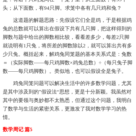
头；从下面数，有94只脚。求笼中各有几只鸡和兔？
这道题的解题思路：先假设它们全是鸡，于是根据鸡
兔的总数就可以算出在假设下共有几只脚，把这样得到的
脚数与题中给出的脚数相比较，看看差多少，每差2只脚
就说明有1只兔，将所差的脚数除以2，就可以算出共有多
少只兔。概括起来，解鸡兔同笼题的基本关系式是：兔数
＝（实际脚数——每只鸡脚数×鸡兔总数）÷（每只兔子脚
数——每只鸡脚数）。类似地，也可以假设全是兔子。
鸡兔同笼问题可以解决生活中的许多数学问题，尤其
是其中涉及到的”假设法“思想，更是十分新颖。我虽然对
其中的要领与奥妙都不太熟悉，但通过这个问题，我明白
了数学与生活的紧密关系，更激发了我对数学学习的热
情。
数学周记 篇5