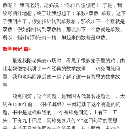
数呢？”我问老妈。老妈说：“你自己想想吧！”于是，我
绞尽脑汁地想，终于让我想起了：单数+双数=单数。这下
子我明白了，假如指针转到单数格，那么加下一个数就是
双数；假如指针转到双数格，那么加下一个数就是单数。
所以，指针转到任何一格，加起来的数都是单数。
数学周记 篇4
最近我陪老妈去市场时，看见了很多笼子里的鸡，由
此老妈便给我讲了一个经典的数学故事——鸡兔同笼问
题。我和老妈回家后便一起了解了这一有意思的数学故
事。
鸡兔同笼，这个问题，是我国古代著名趣题之一。大
约在1500年前，《孙子算经》中就记载了这个有趣的问
题。书中是这样叙述的：”今有雉兔同笼，上有三十五
头，下有九十四足，问雉兔各几何？“这四句话的意思
是：有若干只鸡兔同在一个笼子里，从上面数，有35个