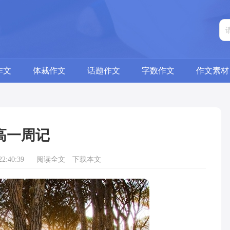
作文
体裁作文
话题作文
字数作文
作文素材
高一周记
2:40:39
阅读全文
下载本文