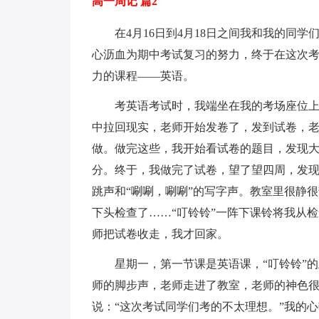
高一周记 篇2
在4月16日到4月18日之间我和我的同
心沥血为期中考试复习的努力，终于在这次
力的课程——英语。
考英语考试时，我端坐在我的考场座位上
中拉回现实，老师开始发卷了，发到试卷，
做。做完这些，我开始看试卷的题目，发现
分。终于，我做完了试卷，望了望四周，发现
跳声和“唰唰，唰唰”的写字声。教室里很静
下头检查了……“叮铃铃”一阵下课铃将我从
师把试卷收走，我才回家。
星期一，第一节课是英语课，“叮铃铃”
师的脚步声，老师走进了教室，老师的神色
说：“这次考试同学们考的不太理想。”我的