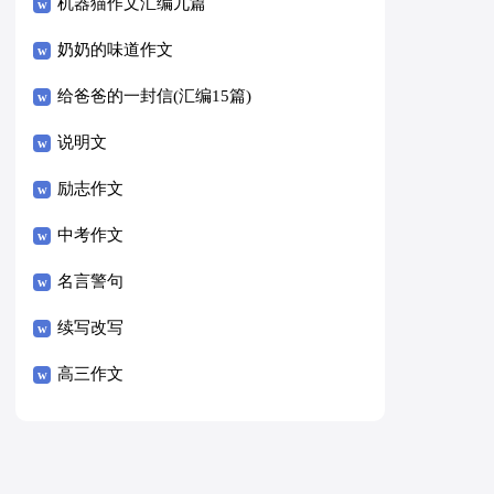
8篇）
机器猫作文汇编九篇
奶奶的味道作文
给爸爸的一封信(汇编15篇)
说明文
励志作文
中考作文
名言警句
续写改写
高三作文