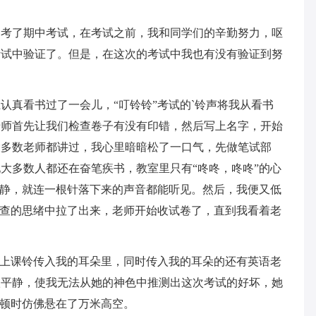
学们考了期中考试，在考试之前，我和同学们的辛勤努力，呕
考试中验证了。但是，在这次的考试中我也有没有验证到努
认真看书过了一会儿，“叮铃铃”考试的`铃声将我从看书
老师首先让我们检查卷子有没有印错，然后写上名字，开始
大多数老师都讲过，我心里暗暗松了一口气，先做笔试部
大多数人都还在奋笔疾书，教室里只有“咚咚，咚咚”的心
很静，就连一根针落下来的声音都能听见。然后，我便又低
检查的思绪中拉了出来，老师开始收试卷了，直到我看着老
的上课铃传入我的耳朵里，同时传入我的耳朵的还有英语老
很平静，使我无法从她的神色中推测出这次考试的好坏，她
心顿时仿佛悬在了万米高空。