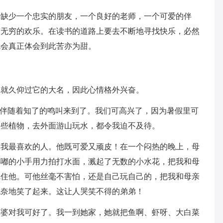
于缺少一个忠实的朋友，一个良好的老师，一个可爱的伴
有无穷的欢乐。在读书的道路上要去不断地寻找快乐，必然
就会真正体会到此苦亦为甜。
早就久仰过它的大名，因此心情格外兴奋。
假伴随着知了的鸣叫来到了。我们可高兴了，因为暑假里可
一些植物，去外面游山玩水，都令我迫不及待。
是我最喜欢的人。他既可爱又顽皮！在一个闷热的晚上，母
嘟嘟的小手用力拍打水面，溅起了无数的小水花，把我和母
唬住他。可他丝毫不害怕，还是自己玩自己的，把我和母亲
无奈地笑了起来。这让人哭笑不得的弟弟！
外婆对我可好了。我一到她家，她就把鱼啊、虾呀、大白菜