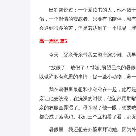
巴罗曾说过：一个爱读书的人，他不致
侣，一个温情的安慰者。只要有书陪伴，就
会遇到很多的苦，但是若达到了一个境界，
高一周记 篇5
今天，父亲母亲带我去游海滨沙滩。我
“放假了！放假了！”我们盼望已久的暑
以做许多有意思的事情：捉一些小动物，养
我在暑假里最想和小弟弟在一起，他可
亲让他去洗澡，在洗澡的时候，他忽然用胖
亲的衣服全弄湿了。母亲瞪了他一眼，想要
都变成了落汤鸡。我们三个互相看了看，都
暑假里，我还想去外婆家拜访她。因为