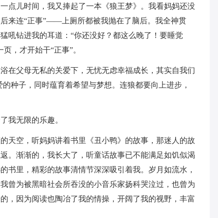
的一点儿时间，我又捧起了一本《狼王梦》。我看妈妈还没
后来连“正事”——上厕所都被我抛在了脑后。我全神贯
猛吼钻进我的耳道：“你还没好？都这么晚了！要睡觉
页，才开始干“正事”。
沐浴在父母无私的关爱下，无忧无虑幸福成长，其实自我们
爱的种子，同时蕴育着希望与梦想。连狼都要向上进步，
给了我无限的乐趣。
蓝的天空，听妈妈讲着书里《丑小鸭》的故事，那迷人的故
忘返。渐渐的，我长大了，听童话故事已不能满足如饥似渴
小的书里，精彩的故事清情节深深吸引着我。岁月如流水，
。我曾为被黑暗社会所吞没的小音乐家扬科哭泣过，也曾为
乐的，因为阅读也陶冶了我的情操，开阔了我的视野，丰富