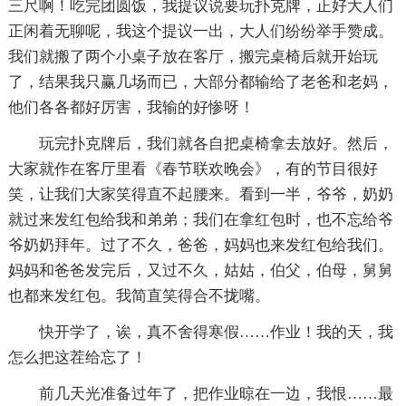
三尺啊！吃完团圆饭，我提议说要玩扑克牌，正好大人们
正闲着无聊呢，我这个提议一出，大人们纷纷举手赞成。
我们就搬了两个小桌子放在客厅，搬完桌椅后就开始玩
了，结果我只赢几场而已，大部分都输给了老爸和老妈，
他们各各都好厉害，我输的好惨呀！
玩完扑克牌后，我们就各自把桌椅拿去放好。然后，
大家就作在客厅里看《春节联欢晚会》，有的节目很好
笑，让我们大家笑得直不起腰来。看到一半，爷爷，奶奶
就过来发红包给我和弟弟；我们在拿红包时，也不忘给爷
爷奶奶拜年。过了不久，爸爸，妈妈也来发红包给我们。
妈妈和爸爸发完后，又过不久，姑姑，伯父，伯母，舅舅
也都来发红包。我简直笑得合不拢嘴。
快开学了，诶，真不舍得寒假……作业！我的天，我
怎么把这茬给忘了！
前几天光准备过年了，把作业晾在一边，我恨……最