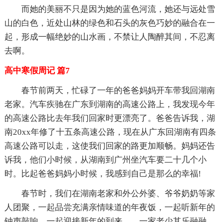
而她的美丽不只是因为她的蓝色河流，她还与远处雪
山的白色，近处山林的绿色和石头的灰色巧妙的融合在一
起，形成一幅绝妙的山水画，不禁让人陶醉其间，不忍离
去啊。
高中寒假周记 篇7
春节前两天，忙碌了一年的爸爸妈妈开车带我回湖南
老家。汽车疾驰在广东到湖南的高速公路上，我发现今年
的高速公路比去年我们回家时更漂亮了。爸爸告诉我，湖
南20xx年修了十五条高速公路，现在从广东回湖南有四条
高速公路可以走，这使我们回家的路更加顺畅。妈妈还告
诉我，他们小时候，从湖南到广州坐汽车要二十几个小
时。比起爸爸妈妈小时候，我感到自己是那么的幸福!
春节时，我们在湖南老家和外公外婆、爷爷奶奶等家
人团聚，一起品尝充满亲情味道的年夜饭，一起听新年的
钟声敲响，一起迎接新年的到来……一家老少其乐融融，