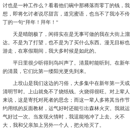
讨也是一种工作么？看着他们碗中那稀落而零丁的钱，我
想，即将乞讨者说尽甜言，道完蜜语，也当不了我冷不伶
丁的一句“拜年！拜年！”
天是晴朗极了，闲得实在是无事可做的我在大街上溜
达。不是为了打望，也不是为了买什么东西。漫无目标也
游走，在寒假期间，我大多时候是如此的。
平日里很少听得到鸟叫声了。清晨时能听到。在新年
的清晨，它们比第一缕阳光更先到来。
上坟山是我们这边的习俗，大多集中在新年第一天或
清明节时。上山就免不了烧纸钱。火烧得很旺。对上辈人
来说，这是寄托对死者的思念；而这一辈人多将其当作节
约用纸的反面教材，运气好时还能引出森林火灾。我就运
气好过一次。当发现火情时，我逞能地冲了上去。火不
大，我和父亲加上另外一个人，把火给灭了。