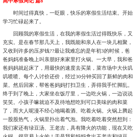
高中寒假周记 篇8
时间过得真快，一眨眼，快乐的寒假生活结束。开始
学习忙碌起来了。
回顾我的寒假生活，在我的寒假生活过得既快乐，又
充实。是在春节那几天上，我既能和亲人在一块儿相聚，
又收到许多的压岁钱??最让我难忘的是年初3的时候，爸
爸妈妈准备晚上叫亲朋好来家里打火锅。一大早，我和爸
爸妈妈就起床了，用最快的速度去买菜，菜市场中大伙叽
叽喳喳、每个人讨价还价，经过30分钟买回了新鲜的肉和
菜。然后回家，帮爸爸妈妈打扫卫生，弄得我手忙脚乱。
终于到了晚上，大家坐在饭厅里，一边吃火锅，一边说说
笑笑。小孩子嘛就迫不及待地想吃到可口美味的肉和菜
了，而大人呢漫不经心地喝着酒、吃着火锅。火锅上腾起
一股股热气，火锅里扑出着气泡。我吃着吃着突然想到：
我们家还有绿豆汤、王老吉，具有降火的功能，现在又吃
火锅，很容易上火的！于是我和妈妈拿出王老吉和绿豆