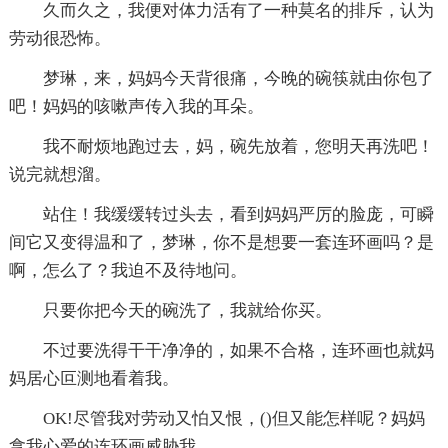
久而久之，我便对体力活有了一种莫名的排斥，认为
劳动很恐怖。
梦琳，来，妈妈今天背很痛，今晚的碗筷就由你包了
吧！妈妈的咳嗽声传入我的耳朵。
我不耐烦地跑过去，妈，碗先放着，您明天再洗吧！
说完就想溜。
站住！我缓缓转过头去，看到妈妈严厉的脸庞，可瞬
间它又变得温和了，梦琳，你不是想要一套连环画吗？是
啊，怎么了？我迫不及待地问。
只要你把今天的碗洗了，我就给你买。
不过要洗得干干净净的，如果不合格，连环画也就妈
妈居心叵测地看着我。
OK!尽管我对劳动又怕又恨，()但又能怎样呢？妈妈
拿我心爱的连环画威胁我。