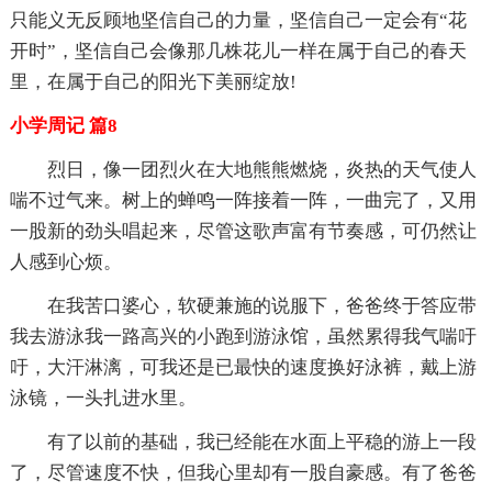
只能义无反顾地坚信自己的力量，坚信自己一定会有“花
开时”，坚信自己会像那几株花儿一样在属于自己的春天
里，在属于自己的阳光下美丽绽放!
小学周记 篇8
烈日，像一团烈火在大地熊熊燃烧，炎热的天气使人
喘不过气来。树上的蝉鸣一阵接着一阵，一曲完了，又用
一股新的劲头唱起来，尽管这歌声富有节奏感，可仍然让
人感到心烦。
在我苦口婆心，软硬兼施的说服下，爸爸终于答应带
我去游泳我一路高兴的小跑到游泳馆，虽然累得我气喘吁
吁，大汗淋漓，可我还是已最快的速度换好泳裤，戴上游
泳镜，一头扎进水里。
有了以前的基础，我已经能在水面上平稳的游上一段
了，尽管速度不快，但我心里却有一股自豪感。有了爸爸