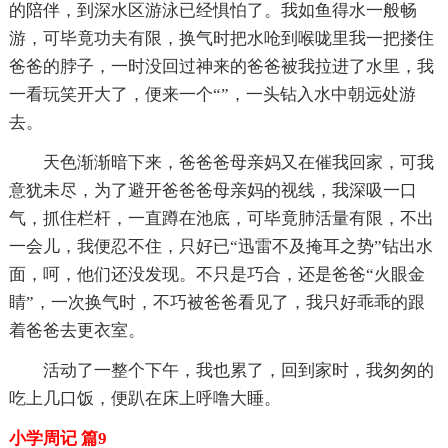
的陪伴，到深水区游泳已经惧怕了。我如鱼得水一般畅
游，可毕竟功夫有限，换气时把水呛到喉咙里我一把搂住
爸爸的脖子，一时没回过神来的爸爸被我拉进了水里，我
一看玩笑开大了，便来一个“”，一头钻入水中朝远处游
去。
天色渐渐暗下来，爸爸爸母亲妈又在催我回家，可我
意犹未尽，为了避开爸爸爸母亲妈的视线，我深吸一口
气，抓住栏杆，一直蹲在池底，可毕竟肺活量有限，不出
一会儿，我便忍不住，只好已“迅雷不及掩耳之势”钻出水
面，呵，他们还没发现。不只是巧合，还是爸爸“火眼金
睛”，一次换气时，不巧被爸爸看见了，我只好乖乖的跟
着爸爸去更衣室。
活动了一整个下午，我也累了，回到家时，我匆匆的
吃上几口饭，便趴在床上呼噜大睡。
小学周记 篇9