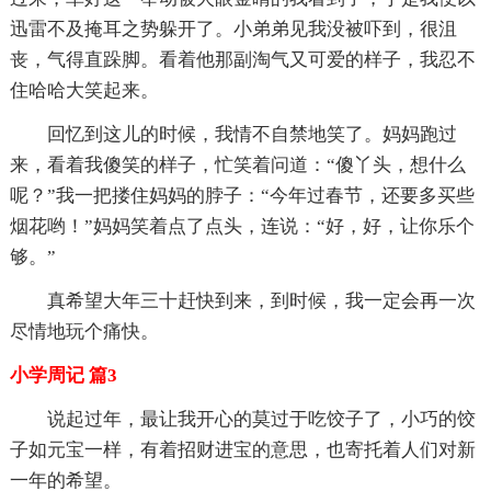
迅雷不及掩耳之势躲开了。小弟弟见我没被吓到，很沮
丧，气得直跺脚。看着他那副淘气又可爱的样子，我忍不
住哈哈大笑起来。
回忆到这儿的时候，我情不自禁地笑了。妈妈跑过
来，看着我傻笑的样子，忙笑着问道：“傻丫头，想什么
呢？”我一把搂住妈妈的脖子：“今年过春节，还要多买些
烟花哟！”妈妈笑着点了点头，连说：“好，好，让你乐个
够。”
真希望大年三十赶快到来，到时候，我一定会再一次
尽情地玩个痛快。
小学周记 篇3
说起过年，最让我开心的莫过于吃饺子了，小巧的饺
子如元宝一样，有着招财进宝的意思，也寄托着人们对新
一年的希望。