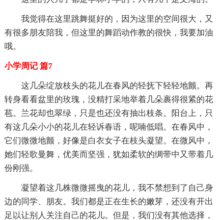
我觉得在这里跳舞挺好的，因为这里的空间很大，又
有很多朋友陪我，但这里的舞蹈动作教的很快，我要加油
哦。
小学周记 篇7
这几朵绽放枝头的花儿在春风的轻抚下轻轻地颤。再
转身看看盆里的玫瑰，没精打采地举着几朵裹得很紧的花
苞。兰花却也翠绿，只是也还没有抽出枝条。阳台上，只
有这几朵小小的花儿在轻诉春语，呢喃低唱。在春风中，
它们微微地颤，好像是白衣女子在枝头凝望。在微风中，
她们轻歌曼舞，优美而坚强，犹如柔软的绸带中又带着几
份刚强。
凝望着这几株微微摇曳的花儿，我不禁想到了自己身
边的同学、朋友。我们都是正在生长的嫩芽，还没有开出
足以让别人关注自己的花儿。但是，我们没有其他选择，