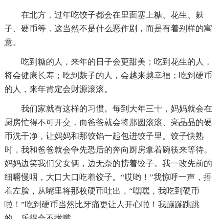
在北方，过年吃饺子都会在里面塞上糖、花生、麸
子、硬币等，这当然不是什么恶作剧，而是有着别样的寓
意。
吃到糖的人，来年的日子会更甜美；吃到花生的人，
将会健康长寿；吃到麸子的人，会越来越幸福；吃到硬币
的人，来年肯定会财源滚滚。
我们家就有这样的习惯。每到大年三十，妈妈就会在
厨房忙得不可开交，而爸爸就会将那圆滚滚、亮晶晶的硬
币洗干净，让妈妈和那饺馅一起包进饺子里。饺子快熟
时，我和爸爸就会争先恐后的奔向厨房拿着碗筷来等待。
妈妈边笑我们父女俩，边无奈的捞着饺子。我一改先前的
细嚼慢咽，大口大口吃着饺子。“哎哟！”我惊呼一声，捂
着左脸，从嘴里将那枚硬币吐出，“嘿嘿，我吃到硬币
啦！”吃到硬币当然比牙痛更让人开心啦！我蹦蹦跳跳
的，乐得合不拢嘴。