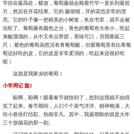
竿挂在最高处，横放，葡萄藤就会顺着竹竿一直长到最前
方，然后在开花结果。它的 藤很细，开的花也非常的漂
亮。它的叶子像一把精美的小树签，夹在书里，就不会被
虫蛀了。葡萄藤有颜色之分，青色的葡萄有大有小，吃起
来酸溜溜的，从中又有点带甜，美味可口，另我垂延三
尺； 紫色的葡萄虽然没有青葡萄酸，但紫葡萄里有比青葡
萄还好吃的皮，它的皮是非常柔润的，吃起来还很好吃
呢！
这就是我家乡的葡萄！
小学周记 篇2
盼啊，盼啊！眼看春节就快到了，想到这我就不由得
笑了起来。春节期间，人们个个喜气洋洋、精神饱满，大
街小巷张灯结彩、热闹非凡。其中，我最期盼的就是大年
三十放烟花的那一刻。