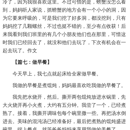
冷了，因为我很喜欢这里。不过可惜的是，螃蟹没怎么看
到，妈妈听人家说，抓螃蟹的地方会有一个小小的洞，因
为它要来呼吸的，可是我们挖了好多洞，都没挖到，只有
妈妈挖了几颗螺丝，不过也挺不错的，至少有点收获！后
来我看到我们班里的有几个小朋友他们也在那里，可惜这
时我们已经回去了，就没和他们去玩了，下次有机会在一
起去玩了。作文
【篇七：做早餐】
今天早上，我七点就起床给全家做早餐。
我做的早餐是煮馄炖，妈妈最喜欢吃我做的早餐了。
我先把水烧开，然后。撕开两包馄炖放进水锅里，先
大火烧开再小火煮，大约有五分钟。我尝了一个，已经煮
熟了。接着，我撕开调味包每个碗里撒一些。再把汤水倒
进去。美味的混沌汤已经准备好，最后把煮熟的馄炖盛进
碗里。端上餐桌，就等爸爸妈妈来享用我做的美餐了。