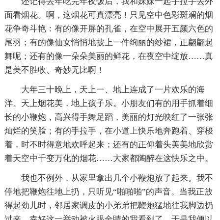
还记得去年吃完年夜饭后，我和妹妹一起手拉手去外
面看烟花。啊，这烟花可真漂亮！只见空中色彩斑斓的烟
花争奇斗艳：有的像开屏的孔雀，在空中展开五颜六色的
尾羽；有的像仙女悄悄地披上一件绚丽的纱裙，正翩翩起
舞呢；还有的像一朵朵美丽的鲜花，在夜空中绽放……真
是美不胜收、奇妙无比啊！
大年三十晚上，天上一、地上连成了一片欢乐的海
洋。天上烟花美，地上孩子乐。小朋友们有的用手抓着细
长的小鞭炮，高兴得手舞足蹈，美丽的灯光映红了一张张
灿烂的笑脸；有的手拉手，在小道上快乐地奔跑着、穿梭
着，时不时得意地欢呼起来；还有的正仰着头美美地欣赏
着天空中千变万化的烟花……大家都陶醉在这快乐之中。
我也不例外，从家里拿出几个小鞭炮放了起来。我不
停地把鞭炮往地上扔，只听见“啪啪啪”的声音。当我正放
得起劲儿时，邻居家调皮的小弟弟把鞭炮猛地往我脚边扔
过来，幸好这一举动被火眼金睛的我看到了，于是我便以