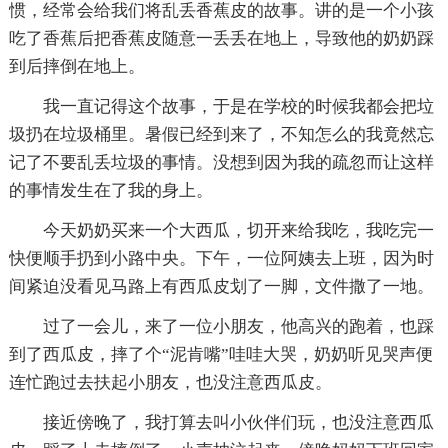
惯，经常会给我们将乱丢香蕉皮的故事。讲的是一个小孩
吃了香蕉后把香蕉皮随意一丢丢在地上，导致他的奶奶踩
到后摔倒在地上。
我一直记得这个故事，于是在学校的时候我都会把垃
圾扔在垃圾桶里。暑假已经到来了，不知怎么的我竟然忘
记了不要乱丢垃圾的事情。没想到因为我的疏忽而让这样
的事情发生在了我的身上。
今天奶奶买来一个大西瓜，切开来给我吃，我吃完一
快便顺手扔到小路中央。下午，一位阿姨去上班，因为时
间紧迫没看见马路上有西瓜皮划了一脚，文件撒了一地。
过了一会儿，来了一位小朋友，他高兴的跑着，也踩
到了西瓜皮，摔了个“泥肯嘴”哇哇大哭，奶奶听见哭声便
连忙跑过去扶起小朋友，也没注意西瓜皮。
接近傍晚了，我打算去叫小伙伴们玩，也没注意西瓜