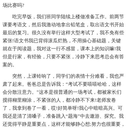
场比赛吗?
吃完早饭，我们班同学陆续上楼做准备工作。前两节
课要考语文，然后我激动地拿出铅笔盒，取出语文书开始
最后的复习。很久没有举行这样大型考试了，我不免有些
紧张!语文书我已背得滚瓜烂熟，不用操心基础题，关键
就在于阅读题，我对这一行不感冒，课本上的知识嘛!我
但是行家，有经验，只要不紧张，冷静下来思考总会有答
案的。
突然，上课铃响了，同学们的表情十分难看，我也严
肃了起来。爸爸总是告诉我：“考试不要嘻嘻哈哈，这样
会分散注意力。”这本是很普通的一场考试，都被家长们
搅得糊里糊涂，不紧张的人，都冷静不下来!老师发卷
了，我拿到卷了一看，哎!好简单呀!我心中暗暗高兴。可
我还是清了清嗓子，准备跳入“题海”中去遨游、探究。我
还觉得平静是重要点，这样才能够静心想;努力也很重要，