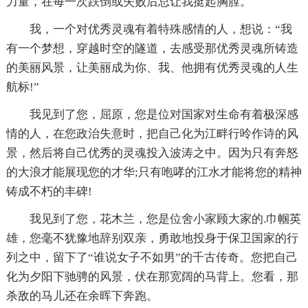
力量，在每一次跌倒或失败后总让我挺起胸膛。
我，一个对优秀灵魂有着特殊感情的人，想说：“我
有一个梦想，穿越时空的隧道，去感受那优秀灵魂所铸造
的美丽风景，让美丽成为你、我、他拥有优秀灵魂的人生
航标!”
我见到了您，屈原，您是位对国家对生命有着极深感
情的人，在您政治失意时，把自己化为江畔行呤作诗的风
景，然后将自己优秀的灵魂投入波涛之中。因为只有奔怒
的大浪才能展现您的才华;只有咆哮的江水才能将您的精神
铸成不朽的丰碑!
我见到了您，花木兰，您是位舍小家顾大家的.巾帼英
雄，您毫不犹豫地辞别双亲，勇敢地投身于保卫国家的行
列之中，留下了“谁说女子不如男”的千古传奇。您把自己
化为夕阳下驰骋的风景，伏在那宽阔的马背上。您看，那
杀敌的马儿还在余晖下奔跑。