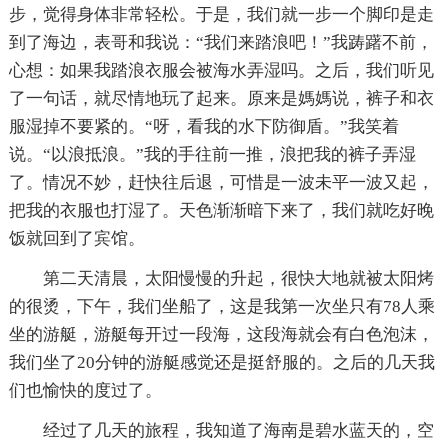
步，觉得身体非常轻松。于是，我们就一步一个脚印是走
到了海边，表哥和我说：“我们来踏浪吧！”我踌躇不前，
心想：如果我踏浪衣服会被海水弄湿吗。之后，我们听见
了一句话，就尽情地玩了起来。原来是媽媽说，裤子和衣
服湿掉不要紧的。“呀，看我的水下防御盾。”我笑着
说。“以浪抵浪。”我的手往前一推，浪把我的裤子弄湿
了。情况不妙，赶快往后退，可惜是一波未平一波又起，
把我的衣服也打湿了。天色渐渐暗下来了，我们就吃好晚
饭就回到了宾馆。
第二天清晨，太阳慢慢的升起，很快大地就被太阳烤
的很烫，下午，我们坐船了，这是我第一次坐只有78人乘
坐的游艇，游艇每开过一段海，这段海就会有白色泡沫，
我们坐了20分钟的游艇感觉还是挺舒服的。之后的几天我
们也愉快的度过了。
经过了几天的旅程，我知道了海南是碧水蓝天的，空