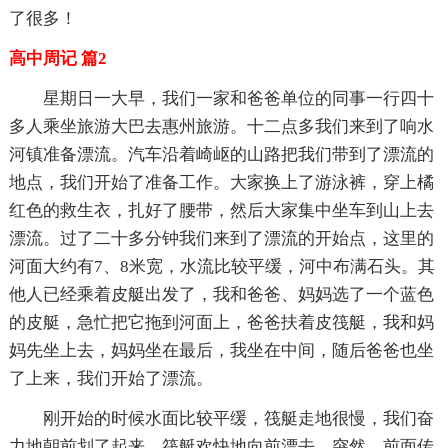
了很多！
高中周记 篇2
星期日一大早，我们一家和爸爸单位的同事一行四十
多人乘坐旅游大巴去惠州旅游。十二点多我们来到了响水
河镇准备漂流。汽车沿着崎岖的山路把我们带到了漂流的
地点，我们开始了准备工作。大家换上了游泳裤，穿上橘
红色的救生衣，扎好了腰带，然后大家集中坐车到山上去
漂流。过了二十多分钟我们来到了漂流的开始点，这里的
河面大约有7、8米宽，水流比较平缓，河中布满石头。其
他人已经乘着皮艇出发了，我和爸爸、妈妈选了一个蓝色
的皮艇，急忙把它拖到河面上，爸爸扶着皮筏艇，我和妈
妈先坐上去，妈妈坐在最后，我坐在中间，随后爸爸也坐
了上来，我们开始了漂流。
刚开始的时候水面比较平缓，筏艇走地很慢，我们奋
力地朝前划了起来，筏艇欢快地向前漂去。突然，前面传