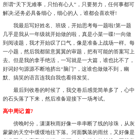
所谓“天下无难事，只怕有心人”，只要努力，任何事都可
解决;还务必具备细心，细心的人，谁都会喜欢呀!
我最后写好姓名、班级，开始思考每一题啦!第一题
几乎是我从一年级就开始做的啦，真是小菜一碟!一向做
到阅读题，我才开始叹了口气，像是准备上战场一样。每
一小题，然后我都留意翼翼的审题，把有可能的答案写上
去。但是我的拿手绝活，一写就是一大篇，谁也比不了，
好词好句源源不断地挤出“脑门”，这谁也做做不到，幽
默、搞笑的语言连我自我也看得发笑。
最后到收卷的时候了，我交卷后感觉简单多了，心中
的石头落了下来，然后准备迎接下一场考试。
高中周记 篇7
傍晚时分，潇潇秋雨好像一串串断了线的珍珠，从灰
蒙蒙的天空中缓缓地往下落。河面飘落的雨丝，又好像是