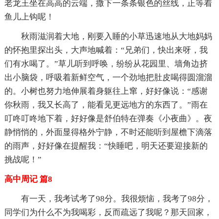
老龙王坐在高高的云端，撒下一条条银色的丝线，正等着
鱼儿上钩呢！
秋雨滋润着大地，刚要入睡的小草迅速地从大地妈妈
的怀抱里探出头，大声地喊着：“兄弟们，快出来呀，我
们有水喝了。”草儿听到呼唤，纷纷从花园里、墙角边挤
出小脑袋，呼吸着新鲜空气，一个劲地把肚皮喝得圆溜溜
的。小树也努力地伸展着身躯往上窜，好好像说：“感谢
你秋雨，我又长高了，能看见更远地方的东西了。”雨在
叮咚叮咚地下着，好好像是舒伯特在弹奏《小夜曲》。夜
静悄悄的，外面显得格外宁静，不时还能听到屋檐下滴落
的雨声，好好像在提醒我：“快睡吧，明天还要迎接新的
挑战呢！”
高中周记 篇8
有一天，我考试考了98分。我很烦恼，我考了98分，
同学们为什么不为我喝彩，反而疏远了我呢？那天回家，