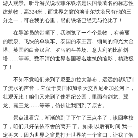
游人观景。听导游员说埃菲尔铁塔是法国最著名的标志性
建筑物，高324米，而世界之窗的埃菲尔铁塔只有他的三
分之一，可在我的心里，眼前铁塔已经无与伦比了！
在导游员的带领下，我浏览了一个个景物 ，有美丽
的喷泉、飞快的单轨车、泰国的泰王宫、缅甸的仰光大金
塔、英国的白金汉宫、罗马的斗兽场、意大利的比萨斜
塔……等等。数不清的世界各国著名建筑的缩影，精致极
了！
不知不觉咱们来到了尼亚加拉大瀑布，远远的就听到
了流水的声音 ，它位于美国和加拿大交界尼亚加拉河上，
壮观无比！咱们又来到了侏罗纪公园，里面有剑龙、翼
龙、霸王龙……等等，仿佛让我回到了原古。
景点没看完，渐渐的到了下午了三点半了，该回学校
了，咱们只好依依不舍的离开 了。如果 以后有时间 我一
定再来，因为世界之窗是打开世界的一个窗口，让我了解