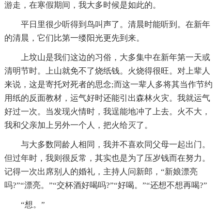
游走，在寒假期间，我大多时候是如此的。
平日里很少听得到鸟叫声了。清晨时能听到。在新年
的清晨，它们比第一缕阳光更先到来。
上坟山是我们这边的习俗，大多集中在新年第一天或
清明节时。上山就免不了烧纸钱。火烧得很旺。对上辈人
来说，这是寄托对死者的思念;而这一辈人多将其当作节约
用纸的反面教材，运气好时还能引出森林火灾。我就运气
好过一次。当发现火情时，我逞能地冲了上去。火不大，
我和父亲加上另外一个人，把火给灭了。
与大多数同龄人相同，我并不喜欢同父母一起出门。
但过年时，我则很反常，其实也是为了压岁钱而在努力。
记得一次出席别人的婚礼，主持人问新郎，“新娘漂亮
吗?”“漂亮。”“交杯酒好喝吗?”“好喝。”“还想不想再喝?”
“想。”