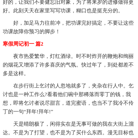
好的，让我们不要健忘旧对象，为了将来岁的进修做得更
好。此刻天天在家里写写功课，糊口也是挺充分的。
好，加足马力往前冲，把功课完好搞定，不要让这些
功课故障你预习的脚步！
寒假周记初一 篇2
夜市热爱繁华，灯红酒绿。时不时炸开的鞭炮和绚丽
的烟花又增添了许多喜庆的气氛。快过年了，到处都差不
多是这样。
在步行街上乞讨的人忽地就多了，夹杂在行人中。乞
讨也是一种工作么?看着他们碗中那稀落而零丁的钱，我
想，即将乞讨者说尽甜言，道完蜜语，也当不了我冷不伶
丁的一句“拜年!拜年!”
天是晴朗极了，闲得实在是无事可做的我在大街上溜
达。不是为了打望，也不是为了买什么东西。漫无目标也