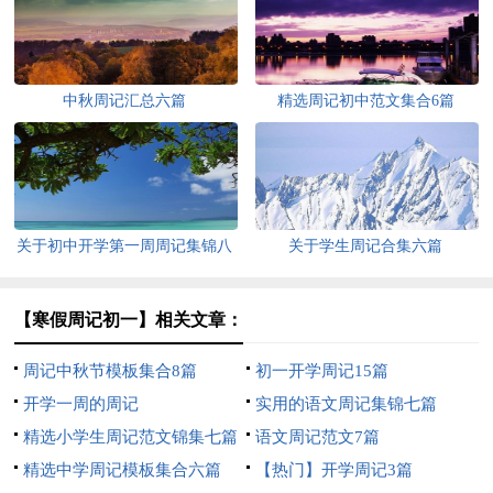
中秋周记汇总六篇
精选周记初中范文集合6篇
关于初中开学第一周周记集锦八
关于学生周记合集六篇
篇
【寒假周记初一】相关文章：
周记中秋节模板集合8篇
初一开学周记15篇
开学一周的周记
实用的语文周记集锦七篇
精选小学生周记范文锦集七篇
语文周记范文7篇
精选中学周记模板集合六篇
【热门】开学周记3篇