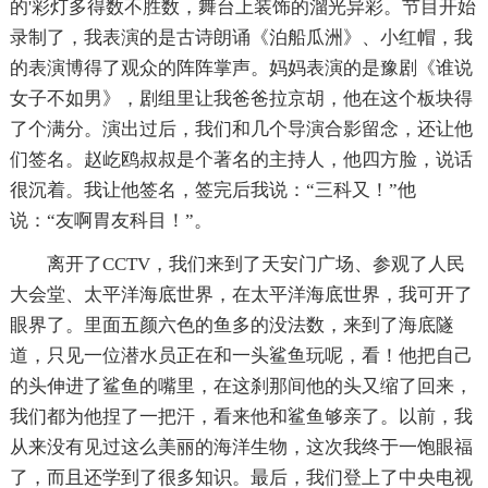
的'彩灯多得数不胜数，舞台上装饰的溜光异彩。节目开始
录制了，我表演的是古诗朗诵《泊船瓜洲》、小红帽，我
的表演博得了观众的阵阵掌声。妈妈表演的是豫剧《谁说
女子不如男》，剧组里让我爸爸拉京胡，他在这个板块得
了个满分。演出过后，我们和几个导演合影留念，还让他
们签名。赵屹鸥叔叔是个著名的主持人，他四方脸，说话
很沉着。我让他签名，签完后我说：“三科又！”他
说：“友啊胃友科目！”。
离开了CCTV，我们来到了天安门广场、参观了人民
大会堂、太平洋海底世界，在太平洋海底世界，我可开了
眼界了。里面五颜六色的鱼多的没法数，来到了海底隧
道，只见一位潜水员正在和一头鲨鱼玩呢，看！他把自己
的头伸进了鲨鱼的嘴里，在这刹那间他的头又缩了回来，
我们都为他捏了一把汗，看来他和鲨鱼够亲了。以前，我
从来没有见过这么美丽的海洋生物，这次我终于一饱眼福
了，而且还学到了很多知识。最后，我们登上了中央电视