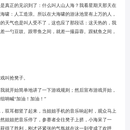
才是真正的见识到了：什么叫人山人海？我看星期天那天在
大海啸：人工造浪。所以在大海啸的游泳池里有上万的人，
天的天气也是叫人受不了，这也应了那段话：这天热的，我
就差一勺豆豉。跟带鱼之间，就差一撮蒜蓉。跟鱿鱼之间，
。
。
游戏叫抢凳子。
完我就开始简单地讲了一下游戏规则；然后宣布游戏开始，
组呐喊“加油！加油！”
地，双耳都竖了起来，当姐姐手机的音乐响起时，观众马上
突然姐姐把音乐停了，参赛者全往凳子上挤，小海呆了一
者获得了胜利，刚才还紧张的气氛就在这一刻变成了欢呼