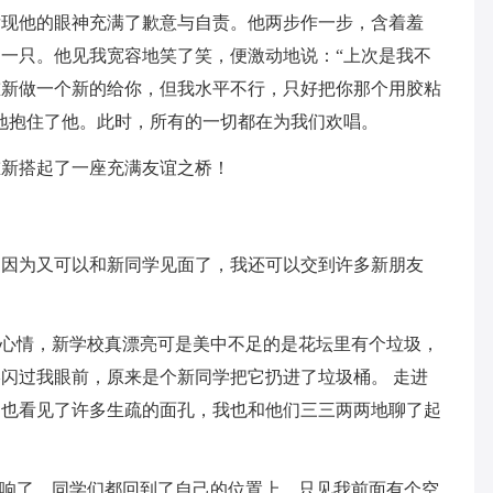
发现他的眼神充满了歉意与自责。他两步作一步，含着羞
一只。他见我宽容地笑了笑，便激动地说：“上次是我不
重新做一个新的给你，但我水平不行，只好把你那个用胶粘
地抱住了他。此时，所有的一切都在为我们欢唱。
重新搭起了一座充满友谊之桥！
，因为又可以和新同学见面了，我还可以交到许多新朋友
的心情，新学校真漂亮可是美中不足的是花坛里有个垃圾，
闪过我眼前，原来是个新同学把它扔进了垃圾桶。 走进
，也看见了许多生疏的面孔，我也和他们三三两两地聊了起
声响了，同学们都回到了自己的位置上，只见我前面有个空