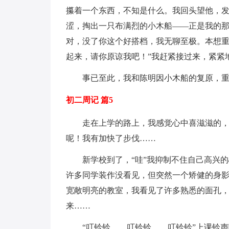
攥着一个东西，不知是什么。我回头望他，
涩，掏出一只布满烈的小木船——正是我的那
对，没了你这个好搭档，我无聊至极。本想
起来，请你原谅我吧！”我赶紧接过来，紧紧
事已至此，我和陈明因小木船的复原，
初二周记 篇5
走在上学的路上，我感觉心中喜滋滋的
呢！我有加快了步伐……
新学校到了，“哇”我抑制不住自己高兴
许多同学装作没看见，但突然一个矫健的身影
宽敞明亮的教室，我看见了许多熟悉的面孔
来……
“叮铃铃……叮铃铃……叮铃铃”上课铃