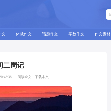
作文
体裁作文
话题作文
字数作文
作文素材
初二周记
0:48:38
阅读全文
下载本文