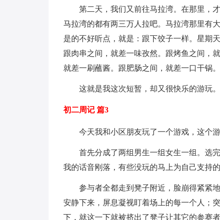
第二天，我们又前往马拉湾。在那里，
马拉湾的都有两三万人拉吧。马拉湾那里有
是的不好听点，就是：跟下饺子一样。星期
跟肉串之间，就差一味孜然。跟烤鱼之间，
就差一刷蘸酱。跟肥肠之间，就差一口干锅
这就是我这次短暂，却又很快乐的游玩
初二周记 篇3
今天我和小区朋友玩了一个游戏，这个
首先分成了两组男生一组女生一组。选
我的话音刚落，有些没玩的马上为自己支持的
参与者全都走到凳子附近，脸崩得紧紧
安静下来，屏息凝视盯着场上的每一个人；
下，就这一下就被挤出了凳子让其它的参赛