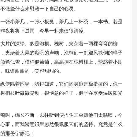
得不做些什么来慰藉一下自己的心灵。
摆一张小茶几，一张小板凳，茶几上一杯茶，一本书。若是
可昨夜将将下过雨，今早一起来便很清凉。
是大片的深绿。多是泡桐、槐树，夹杂着一两棵弯弯的柳
响，夹杂着大风的嘶吼的声响，泡桐们一副迎风欲倒的样子
。颜色似雪，模样似葡萄，高高挂在槐树枝上，诱惑着小朋
吃。味道甜甜的，笑容甜甜的。
，纵使隔着围墙，我也知道，它们的身躯是极挺拔的，似一
，树梢枝叶微微晃动，很惬意的样子，似乎在享受温暖阳光
在鸣叫，绵长不断，以往听到便捂住耳朵嫌他们太聒噪，今
诉心事，而我潜意识里忽然很佩服它们的坚持。究竟是什么
心的那份宁静吧！