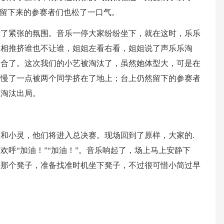
上留下来的参赛者们也松了一口气。
入了紧张的氛围。音乐一停大家纷纷坐下，就在这时，乐乐
互相推挤谁也不让谁，姐姐左看右看，姐姐说了声乐乐淘
回合了。这次我们的小艺被淘汰了，虽然她体型大，可是在
艺慢了一点被两个同学挤在了地上；台上仍然留下的参赛者
被淘汰出局。
和小灵，他们将进入总决赛。现场回到了原样，大家的.
欢呼“加油！”“加油！”。音乐响起了，场上马上安静下
着那个凳子，准备找准时机坐下凳子，不过很可惜小简过早
。