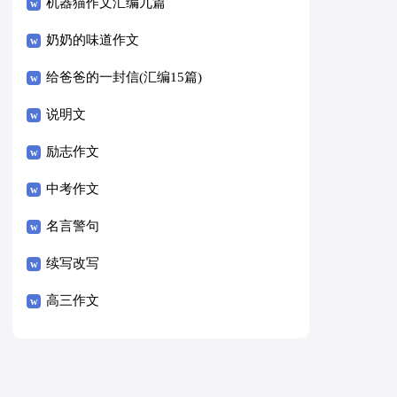
8篇）
机器猫作文汇编九篇
奶奶的味道作文
给爸爸的一封信(汇编15篇)
说明文
励志作文
中考作文
名言警句
续写改写
高三作文