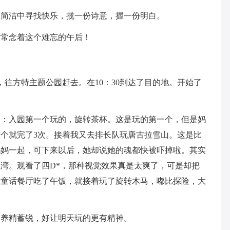
在简洁中寻找快乐，揽一份诗意，握一份明白。
时常念着这个难忘的午后！
，往方特主题公园赶去。在10：30到达了目的地。开始了
是：入园第一个玩的，旋转茶杯。这是玩的第一个，但是妈
个就完了3次。接着我又去排长队玩唐古拉雪山。这是比
妈妈一起，可下来以后，她却说她的魂都快被吓掉啦。其实
湾。观看了四D*，那种视觉效果真是太爽了，可是却把
在童话餐厅吃了午饭，就接着玩了旋转木马，嘟比探险，大
。养精蓄锐，好让明天玩的更有精神。