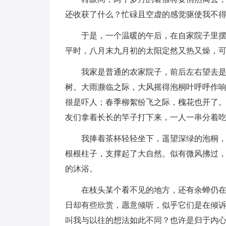
还收获了什么？忙碌且空虚的感觉驱使我不
于是，一个温暖的午后，在自家院子里
平时，八月末九月初的太阳定然又热又燥，
我家是普通的农家院子，前后左右望去
树。大雨濒临之际，大风摇得泡桐叶呼呼作
很是吓人；春季柳絮纷飞之际，槐花也开了
友们拿着长长的竿子打下来，一人一串分着
我捧着茶杯轻轻坐下，遥望深绿的泡桐
根根柱子，支撑起了大自然。似有微风拂过
的沐浴。
在枝头某个看不见的地方，还有余蝉仍
日却有些欣赏，愿意倾听，似乎它们是在倾
叫我与以往的想法如此不同？也许是归于内