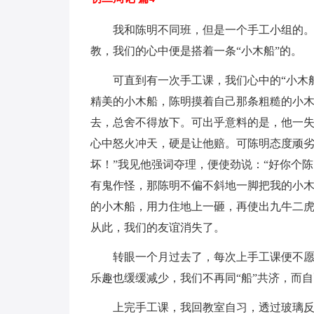
我和陈明不同班，但是一个手工小组的
教，我们的心中便是搭着一条“小木船”的。
可直到有一次手工课，我们心中的“小木
精美的小木船，陈明摸着自己那条粗糙的小
去，总舍不得放下。可出乎意料的是，他一失
心中怒火冲天，硬是让他赔。可陈明态度顽劣
坏！”我见他强词夺理，便使劲说：“好你个
有鬼作怪，那陈明不偏不斜地一脚把我的小
的小木船，用力住地上一砸，再使出九牛二
从此，我们的友谊消失了。
转眼一个月过去了，每次上手工课便不
乐趣也缓缓减少，我们不再同“船”共济，而自
上完手工课，我回教室自习，透过玻璃