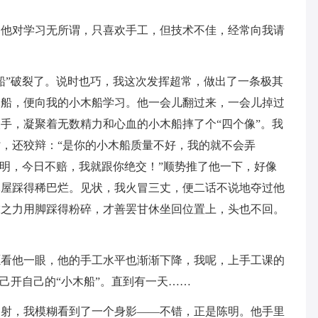
。他对学习无所谓，只喜欢手工，但技术不佳，经常向我请
船”破裂了。说时也巧，我这次发挥超常，做出了一条极其
木船，便向我的小木船学习。他一会儿翻过来，一会儿掉过
手，凝聚着无数精力和心血的小木船摔了个“四个像”。我
，还狡辩：“是你的小木船质量不好，我的就不会弄
陈明，今日不赔，我就跟你绝交！”顺势推了他一下，好像
木屋踩得稀巴烂。见状，我火冒三丈，便二话不说地夺过他
虎之力用脚踩得粉碎，才善罢甘休坐回位置上，头也不回。
愿看他一眼，他的手工水平也渐渐下降，我呢，上手工课的
己开自己的“小木船”。直到有一天……
反射，我模糊看到了一个身影——不错，正是陈明。他手里