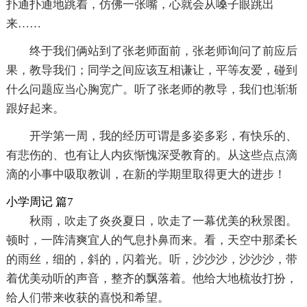
扑通扑通地跳着，仿佛一张嘴，心就会从嗓子眼跳出
来……
终于我们俩站到了张老师面前，张老师询问了前应后
果，教导我们；同学之间应该互相谦让，平等友爱，碰到
什么问题应当心胸宽广。听了张老师的教导，我们也渐渐
跟好起来。
开学第一周，我的经历可谓是多姿多彩，有快乐的、
有悲伤的、也有让人内疚惭愧深受教育的。从这些点点滴
滴的小事中吸取教训，在新的学期里取得更大的进步！
小学周记 篇7
秋雨，吹走了炎炎夏日，吹走了一幕优美的秋景图。
顿时，一阵清爽宜人的气息扑鼻而来。看，天空中那柔长
的雨丝，细的，斜的，闪着光。听，沙沙沙，沙沙沙，带
着优美动听的声音，整齐的飘落着。他给大地梳妆打扮，
给人们带来收获的喜悦和希望。