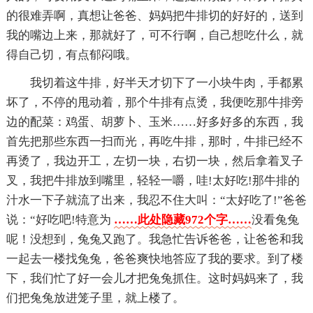
的很难弄啊，真想让爸爸、妈妈把牛排切的好好的，送到
我的嘴边上来，那就好了，可不行啊，自己想吃什么，就
得自己切，有点郁闷哦。
我切着这牛排，好半天才切下了一小块牛肉，手都累
坏了，不停的甩动着，那个牛排有点烫，我便吃那牛排旁
边的配菜：鸡蛋、胡萝卜、玉米……好多好多的东西，我
首先把那些东西一扫而光，再吃牛排，那时，牛排已经不
再烫了，我边开工，左切一块，右切一块，然后拿着叉子
叉，我把牛排放到嘴里，轻轻一嚼，哇!太好吃!那牛排的
汁水一下子就流了出来，我忍不住大叫：“太好吃了!”爸爸
说：“好吃吧!特意为
……此处隐藏972个字……
没看兔兔
呢！没想到，兔兔又跑了。我急忙告诉爸爸，让爸爸和我
一起去一楼找兔兔，爸爸爽快地答应了我的要求。到了楼
下，我们忙了好一会儿才把兔兔抓住。这时妈妈来了，我
们把兔兔放进笼子里，就上楼了。