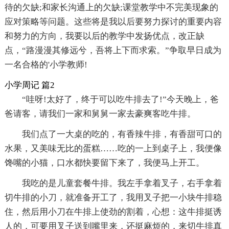
待的欠缺;和家长沟通上的欠缺;课堂教学中不完美现象的
应对策略等问题。这些将是我以后要努力探讨的重要内容
和努力的方向，我要以后的教学中发扬优点，改正缺
点，“路漫漫其修远兮，吾将上下而求索。”争取早日成为
一名合格的'小学教师!
小学周记 篇2
“哇呀!太好了，终于可以吃牛排去了!”今天晚上，爸
爸请客，请我们一家和舅舅一家去豪爽客吃牛排。
我们点了一大桌的吃的，有香辣牛排，有香甜可口的
水果，又美味无比的蛋糕……吃的一上到桌子上，我便像
馋嘴的小猫，口水都快要留下来了，我便马上开工。
我吃的是儿童套餐牛排。我左手拿着叉子，右手拿着
切牛排的小刀，就准备开工了，我用叉子把一小块牛排稳
住，然后用小刀在牛排上使劲的割着，心想：这牛排挺诱
人的，可要用叉子送到嘴里来，还挺麻烦的，来切牛排真