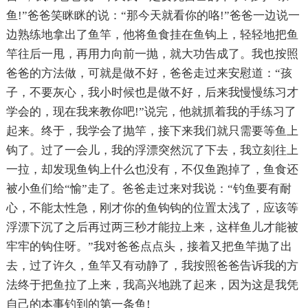
鱼!”爸爸笑眯眯的说：“那今天就看你的咯!”爸爸一边说一
边熟练地拿出了鱼竿，他将鱼食挂在鱼钩上，轻轻地把鱼
竿往后一甩，再用力向前一抛，就大功告成了。我也按照
爸爸的方法做，可就是做不好，爸爸走过来安慰道：“孩
子，不要灰心，我小时候也是做不好，后来我慢慢练习才
学会的，现在我来教你吧!”说完，他就抓着我的手练习了
起来。终于，我学会了抛竿，接下来我们就只需要等鱼上
钩了。过了一会儿，我的浮漂突然沉了下去，我立刻往上
一拉，却发现鱼钩上什么也没有，不仅鱼跑掉了，鱼食还
被小鱼们给“愉”走了。爸爸走过来对我说：“钓鱼要有耐
心，不能太性急，刚才你的鱼钩钩的位置太浅了，应该等
浮漂下沉了之后再过两三秒才能拉上来，这样鱼儿才能被
牢牢的钩住呀。”我对爸爸点点头，接着又把鱼竿抛了出
去，过了许久，鱼竿又有动静了，我按照爸爸告诉我的方
法终于把鱼拉了上来，我高兴地跳了起来，因为这是我凭
自己的本事钓到的第一条鱼!