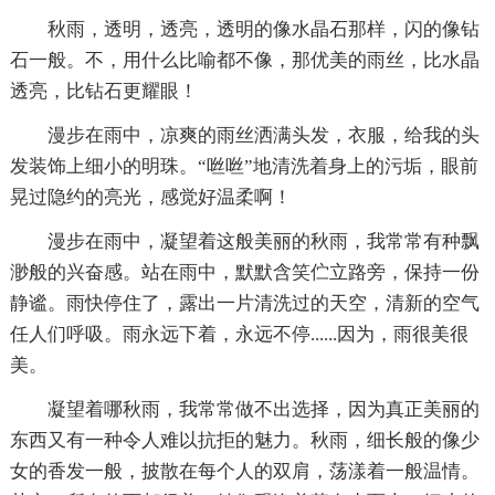
秋雨，透明，透亮，透明的像水晶石那样，闪的像钻
石一般。不，用什么比喻都不像，那优美的雨丝，比水晶
透亮，比钻石更耀眼！
漫步在雨中，凉爽的雨丝洒满头发，衣服，给我的头
发装饰上细小的明珠。“咝咝”地清洗着身上的污垢，眼前
晃过隐约的亮光，感觉好温柔啊！
漫步在雨中，凝望着这般美丽的秋雨，我常常有种飘
渺般的兴奋感。站在雨中，默默含笑伫立路旁，保持一份
静谧。雨快停住了，露出一片清洗过的天空，清新的空气
任人们呼吸。雨永远下着，永远不停......因为，雨很美很
美。
凝望着哪秋雨，我常常做不出选择，因为真正美丽的
东西又有一种令人难以抗拒的魅力。秋雨，细长般的像少
女的香发一般，披散在每个人的双肩，荡漾着一般温情。