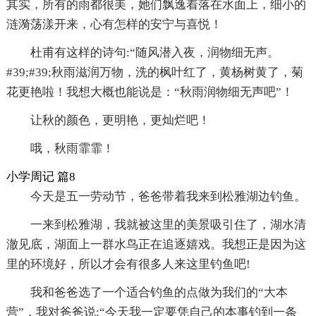
其实，所有的雨都很美，她们飘逸着落在水面上，细小的
涟漪荡漾开来，心有怎样的安宁与喜悦！
杜甫有这样的诗句:“随风潜入夜，润物细无声。
#39;#39;秋雨滋润万物，洗的枫叶红了，黄杨树黄了，菊
花更艳啦！我想大概也能说是：“秋雨润物细无声吧”！
让秋的颜色，更明艳，更灿烂吧！
哦，秋雨霏霏！
小学周记 篇8
今天是五一劳动节，爸爸带着我来到松雅湖边钓鱼。
一来到松雅湖，我就被这里的美景吸引住了，湖水清
澈见底，湖面上一群水鸟正在追逐嬉戏。我想正是因为这
里的环境好，所以才会有很多人来这里钓鱼吧!
我和爸爸选了一个适合钓鱼的点做为我们的“大本
营”，我对爸爸说:“今天我一定要凭自己的本事钓到一条