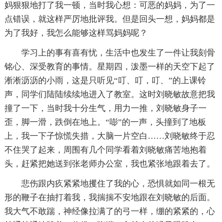
妈狠狠地打了我一顿，当时我心想：可恶的妈妈，为了一
点错误，就这样严厉地批评我。但是回头一想，妈妈都是
为了我好，我怎么能够这样骂妈妈呢？
学习上的事有喜有忧，生活中也发生了一件让我刻骨
铭心、深受教育的事情。星期四，泼墨一样的天空下起了
淅淅沥沥的小雨，这是只听见“叮、叮，叮、”的上课铃
声，同学们陆陆续续地进入了教室。这时刘晓敏故意把我
撞了一下，当时我十分生气，用力一推，刘晓敏身子一
歪，脚一滑，跌倒在地上。“嘭”的一声，头撞到了地板
上，我一下子惊慌失措，大脑一片空白……刘晓敏终于忍
不住哭了起来，周围有几个同学看着刘晓敏痛苦地抱着
头，赶紧把她送到张老师办公室，我也紧张地跟着去了。
悲伤跟内疚紧紧地攫住了我的心，恐惧就如同一根无
形的鞭子在抽打着我，我揣揣不安地跟在刘晓敏的后面。
我大气不敢踹，神经像拉满了的弓一样，绷的紧紧的，心