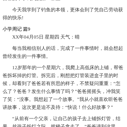
今天我学到了钓鱼的本领，更体会到了凭自己劳动获
得的快乐!
小学周记 篇9
XX年04月05日 星期四 天气：晴
每当我相信别人的话，完成了一件事情时，就会想起
曾经发生的一件事情。
12岁那年的一个星期六，我爬上高低床的上铺，帮爸
爸拆坏掉的灯管。拆完后，刚想把灯管装进盒子里的时
候，却看到了爸爸若有所思的样子，不禁疑问重重：“怎
么了？爸爸？发生什么事情了吗？”爸爸摇摇头，冲我笑
了笑：“没事。我想起了一个故事。”我从小就喜欢听爸爸
讲故事，这次更是迫不及待：“快说！什么好故事？”
“从前有一个父亲，让自己的孩子去上铺拆灯管，结
果，趁孩子拆灯之际，把梯子拿走了。”爸爸讲到这里，