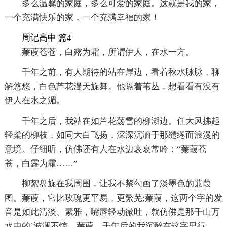
多么温馨的家庭，多么可爱的家庭。这就是我的家，
一个充满快乐的家，一个充满幸福的家！
周记高中 篇4
蒹葭苍苍，白露为霜，所谓伊人，在水一方。
千年之前，有人期待的站在岸边，看着秋水脉脉，聊
解悠悠，白色芦花漫天旋舞。他隔着苇丛，想看看有没有
伊人在水之湄。
千年之后，我站在如芦花荡雪的柳湖边。任大风拂起
轻柔的柳枝，如同大白飞扬，深深沉湎于那缱绻而浪漫的
意境。仔细听，仿佛还有人在水边哀哀常吟：“蒹葭苍
苍，白露为霜……”
柳絮盘旋在我周围，让我不禁勾画了淡墨色的蒹葭
图。蒹葭，它比玫瑰更平易，更繁芜;蒹葭，这两个字的发
音是如此清淡、素雅，嘴唇轻动微吐，就仿佛是那千山万
水中的`波澜不惊。蒹葭，千年后的我沉醉在这字里行