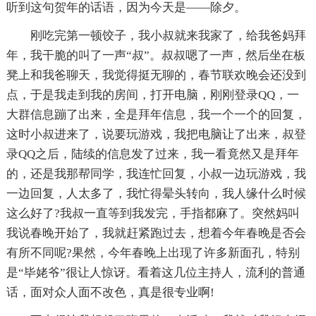
听到这句贺年的话语，因为今天是——除夕。
刚吃完第一顿饺子，我小叔就来我家了，给我爸妈拜
年，我干脆的叫了一声“叔”。叔叔嗯了一声，然后坐在板
凳上和我爸聊天，我觉得挺无聊的，春节联欢晚会还没到
点，于是我走到我的房间，打开电脑，刚刚登录QQ，一
大群信息蹦了出来，全是拜年信息，我一个一个的回复，
这时小叔进来了，说要玩游戏，我把电脑让了出来，叔登
录QQ之后，陆续的信息发了过来，我一看竟然又是拜年
的，还是我那帮同学，我连忙回复，小叔一边玩游戏，我
一边回复，人太多了，我忙得晕头转向，我人缘什么时候
这么好了?我叔一直等到我发完，手指都麻了。突然妈叫
我说春晚开始了，我就赶紧跑过去，想着今年春晚是否会
有所不同呢?果然，今年春晚上出现了许多新面孔，特别
是“毕姥爷”很让人惊讶。看着这几位主持人，流利的普通
话，面对众人面不改色，真是很专业啊!