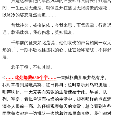
只是这样惊艳的卓然风华的庄姜却终只能长伴孤黑宫
阁，一生已别无他法。就像是开在盛世无限纷繁的烟花，
以冰冷的姿态溘然而逝…….
昔我往矣，杨柳依依，今我来思，雨雪霏霏，行道迟
迟，载渴载饥，我心伤悲，莫知我哀。
千年前的征夫如此是说，他们哀伤的声音如同一双无
形的手，一刻不歇地揉搓我的心，让它始终褶皱，不得舒
展。
君子于役，不知其期。
<
……此处隐藏680个字……
一首赋格曲那般井然有序。
我时常看到晨曦冥冥，红日冉冉；也时常听到鸟鸣脆脆，
哨声响起。一天充实而紧张的生活便始于此。早操、队
列、军姿，看似单调而枯燥的生活中，却有那样的点点滴
滴令人眼前一亮。若仔细观察每天的食堂，总会看到有些
同学每次都在一边排队一边站着往嘴里塞食物。我们都对