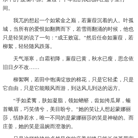
间。
我兀的想起一个如紫金之巅，若蒹葭沉着的人。叶孤
城，当所有的爱恨如翻腾而下，若雪雨翻涌的时候，他也
只是轻笑的说了一句：“成王败寇。”然后任命如蒹葭，若
柳絮，轻轻随风跌落。
天气渐寒，白霜初降，蒹葭已黄，秋水已瘦，思念依
旧日夕不改……
柳絮啊，若田中饱满绽放的棉花，只是它轻柔，只是
它自由，只是它能顺风而游，到达风儿到达的远方。
“手如柔荑，肤如凝脂，领如蝤蛴，齿如挎瓜犀，螓
首蛾眉，巧笑倩兮，美目盼兮。”她的笑让人想起蒙娜丽
莎，恬静若水，唯一不同的是蒙娜丽莎的笑是神秘的。而
庄姜，她的笑是温婉而澄澈的。