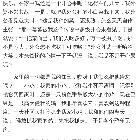
快乐。在家中我还是一个开心果呢！记得在前几天，我外
婆不知其故。于是，就把我外公种的小白菜栽下来，我外
公看见就大叫：“这是我种的菜，还没熟，怎么天天自作
主张。”那一幕幕被我这个传说中超级开心果看见，于是
就说：“一把菜而已，我们人吃多好，万一被虫子吃，那
不是亏大，外公您不吃我们可吃咯！”外公外婆一听哈哈
大笑，本来烦恼的心情一下子就没。说，我是不是开心果
呢？
家里的一切都是我的知己，哎呀！我怎么把他给忘
呢？——小鸡！我家的小鸡，它和我生死不离啊。记得刚
把它买回家时，还是一只粉色手掌般大小的小鸡，现在已
经是一只高大健壮的鸡。我非常喜欢它，喜欢到这种程
度。一天社区人打算抓走我家小鸡，我和他们闹翻天
说：“谁敢抓我家的鸡，先把我抓走。”于是各个鸦雀无
声。