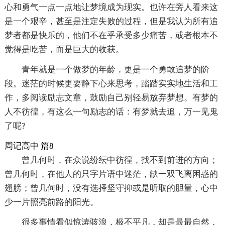
心和勇气一点一点地让梦境成为现实。也许在旁人看来这
是一个艰辛，甚至是注定失败的过程，但是我认为所有追
梦者都是快乐的，他们不在乎承受多少痛苦，或者根本不
觉得是吃苦，而是巨大的收获。
青年就是一个做梦的年龄，更是一个勇敢追梦的阶
段。迷茫的时候更要静下心来思考，踏踏实实地生活和工
作，多阅读励志文章，鼓励自己别轻易放弃梦想。有梦的
人不彷徨，有这么一句励志的话：有梦就去追，万一见鬼
了呢?
周记高中 篇8
曾几何时，在众说纷纭中彷徨，找不到前进的方向；
曾几何时，在他人的只字片语中迷茫，缺一双飞离困惑的
翅膀；曾几何时，没有选择坚守抑或是听取的胆量，心中
少一片照亮前路的阳光。
很多事情看似惊涛骇浪，极不平凡，却是最最自然，