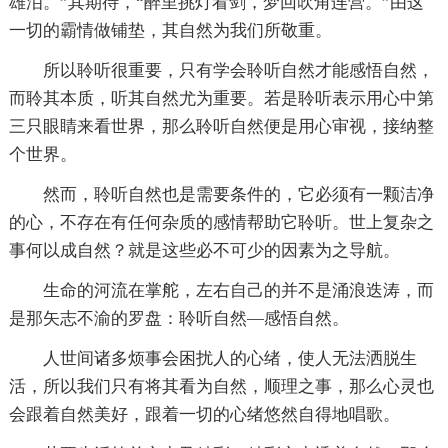
雄泪。”其期待，“醉里挑灯看剑，梦回吹角连营。”由这
一切的霸情做铺垫，其自然为我们所敬重。
所以聆听很重要，只有学会聆听自然才能感悟自然，
而聆其本质，听其自然尤为重要。若是聆听表示用心中第
三只眼睛来看世界，那么聆听自然便是用心审视，接纳整
个世界。
然而，聆听自然也是需要条件的，它必须有一颗洁净
的心，不存在有任何杂质的感情帮助它聆听。世上复杂之
事何以成自然？就是这些必不可少的因素为之导航。
生命的河流在掌舵，左右自己的并不是涌浪迭涛，而
是那矢志不渝的罗盘：聆听自然—感悟自然。
人世间诸多烦事会困扰人的心绪，使人无法洒脱生
活，所以我们只有将其看为自然，顺理之事，那么心灵也
会跟着自然美好，跟着一切的心绪悠然自得地唱歌。