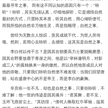
最最寻常之事。 而有这不同认知的原因只有一个：“聆
听”！聆听，其实无须认真，仔细地探听，它是感悟自然
最好的方式，只需聆其本质，听其自然，用心倾听便可。
而我所指的自然非万物生灵，而是指顺理，自然之事。
曾经为无数古人惊叹，羡其成就千代，为世人所传
颂。然则，若用心去聆听，去感悟，这其实是自然之事。
李白何以传千古？是因其在朝要高力士要脱靴磨墨；
因其在野要放鹿于青崖之间。他是以“举杯邀明月，对影
成三人”的孤独换来一身的傲然。所以自然地形成后人对
他的崇敬。只要我们聆听自然便不难发现：当我们回望唐
朝，站在盛唐中心的不是帝王，而是李白的豪胸。
辛弃疾一生不凡，却也是自然之事，只要你聆听，不
难了解：他一世的伟迹是因其痛斥：“君莫舞，君不见，
玉环飞燕皆尘土。”其彷徨，“倩何人唤取红巾翠袖，揾英