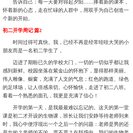
告诉自己：每一天要对得起夕阳……捧着新的课本，
怀着新的心态，走在忙碌的人群中，用双手为自己创造一
个新的开始。
初二开学周记 篇2
时间过得可真快。我，已经不再是经常哇哇大哭的小
朋友而是一名初二学生了，
迈进了期盼已久的学校大门，一切的一切似乎都让我
感到新鲜。校园坐落在紫金山的怀抱下，显得那样美丽。
伟人雕像、橱窗，充满了人文的气息；红色的跑道、绿色
的足球场，让人倍感亲切。心怀愉快，走进了初二八班。
看着一个熟悉的面孔，我更是充满了信心！
开学的第一天，是我最最难以忘记的。这天的第一堂
课是初二才开设的生物课，班长让我们安静等待老师到来
时，我心中便浮现出一个之后一个的问题：老师是男的还
是女的？老师凶不凶，严不严？在疑惑中，我们的生物老