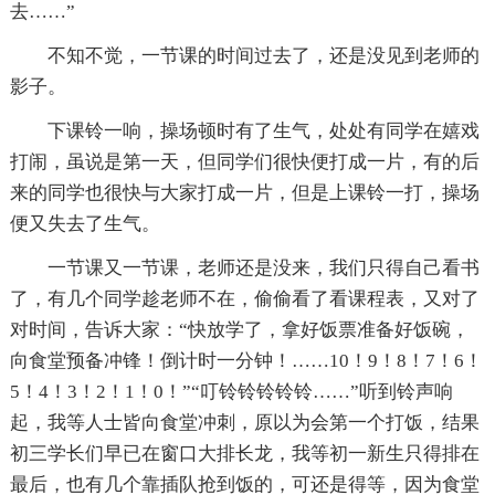
去……”
不知不觉，一节课的时间过去了，还是没见到老师的
影子。
下课铃一响，操场顿时有了生气，处处有同学在嬉戏
打闹，虽说是第一天，但同学们很快便打成一片，有的后
来的同学也很快与大家打成一片，但是上课铃一打，操场
便又失去了生气。
一节课又一节课，老师还是没来，我们只得自己看书
了，有几个同学趁老师不在，偷偷看了看课程表，又对了
对时间，告诉大家：“快放学了，拿好饭票准备好饭碗，
向食堂预备冲锋！倒计时一分钟！……10！9！8！7！6！
5！4！3！2！1！0！”“叮铃铃铃铃铃……”听到铃声响
起，我等人士皆向食堂冲刺，原以为会第一个打饭，结果
初三学长们早已在窗口大排长龙，我等初一新生只得排在
最后，也有几个靠插队抢到饭的，可还是得等，因为食堂