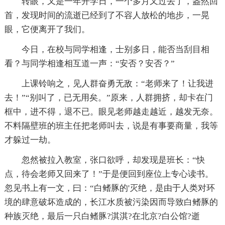
转眼，又是一年开学日，一个多月又过去了，盎然回
首，发现时间的流逝已经到了不容人放松的地步，一晃
眼，它便离开了我们。
今日，在校与同学相逢，士别多日，能否当刮目相
看？与同学相逢相互道一声：“安否？安否？”
上课铃响之，见人群奋勇无敌：“老师来了！让我进
去！”“别叫了，已无用矣。”原来，人群拥挤，却卡在门
框中，进不得，退不已。眼见老师越走越近，越发无奈。
不料隔壁班的班主任把老师叫去，说是有事要商量，我等
才躲过一劫。
忽然被拉入教室，张口欲呼，却发现是班长：“快
点，待会老师又回来了！”于是便回到座位上专心读书。
忽见书上有一文，曰：“白鳍豚的'灭绝，是由于人类对环
境的肆意破坏造成的，长江水质被污染因而导致白鳍豚的
种族灭绝，最后一只白鳍豚?淇淇?在北京?白公馆?逝