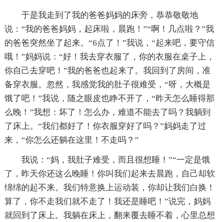
于是我走到了我的爸爸妈妈的床旁，恭恭敬敬地
说：“我的爸爸妈妈，起床啦，晨跑！”“啊！几点啦？”我
的爸爸突然坐了起来。“6点了！”我说，“起来吧，要守信
哦！”妈妈说：“好！我去穿衣服了，你的衣服在桌子上，
你自己去穿吧！”我的爸爸也起来了。我回到了房间，准
备穿衣服。忽然，我感觉我的肚子很难受，“呀，大概是
饿了吧！”我说，随之眼皮也睁不开了，“昨天怎么睡得那
么晚！”我想：坏了！怎么办，难道不能去了吗？我躺到
了床上。“我们都好了！你衣服穿好了吗？”妈妈走了过
来，“你怎么还躺在这里！不走吗？”
我说：“妈，我肚子难受，而且很想睡！”“一定是饿
了，昨天你还这么晚睡！你叫我们起来去晨跑，自己却软
绵绵的起不来。我们特意换上运动装，你却让我们白换！
算了，你不走我们就不走了！我还是睡吧！”说完，妈妈
就回到了床上。我躺在床上，翻来覆去睡不着，心里总想