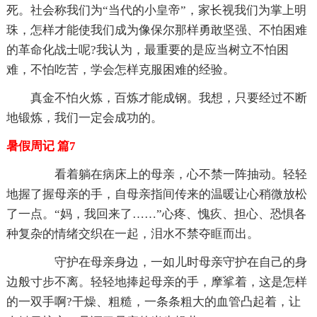
死。社会称我们为“当代的小皇帝”，家长视我们为掌上明
珠，怎样才能使我们成为像保尔那样勇敢坚强、不怕困难
的革命化战士呢?我认为，最重要的是应当树立不怕困
难，不怕吃苦，学会怎样克服困难的经验。
真金不怕火炼，百炼才能成钢。我想，只要经过不断
地锻炼，我们一定会成功的。
暑假周记 篇7
看着躺在病床上的母亲，心不禁一阵抽动。轻轻
地握了握母亲的手，自母亲指间传来的温暖让心稍微放松
了一点。“妈，我回来了……”心疼、愧疚、担心、恐惧各
种复杂的情绪交织在一起，泪水不禁夺眶而出。
守护在母亲身边，一如儿时母亲守护在自己的身
边般寸步不离。轻轻地捧起母亲的手，摩挲着，这是怎样
的一双手啊?干燥、粗糙，一条条粗大的血管凸起着，让