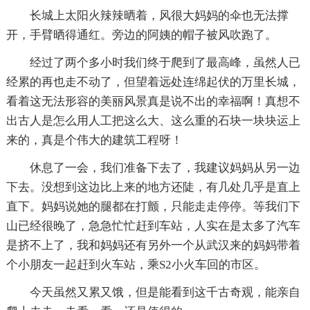
长城上太阳火辣辣晒着，风很大妈妈的伞也无法撑
开，手臂晒得通红。旁边的阿姨的帽子被风吹跑了。
经过了两个多小时我们终于爬到了最高峰，虽然人已
经累的再也走不动了，但望着远处连绵起伏的万里长城，
看着这无法形容的美丽风景真是说不出的幸福啊！真想不
出古人是怎么用人工把这么大、这么重的石块一块块运上
来的，真是个伟大的建筑工程呀！
休息了一会，我们准备下去了，我建议妈妈从另一边
下去。没想到这边比上来的地方还陡，有几处几乎是直上
直下。妈妈说她的腿都在打颤，只能走走停停。等我们下
山已经很晚了，急急忙忙赶到车站，人实在是太多了汽车
是挤不上了，我和妈妈还有另外一个从武汉来的妈妈带着
个小朋友一起赶到火车站，乘S2小火车回的市区。
今天虽然又累又饿，但是能看到这千古奇观，能亲自