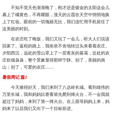
不知不觉天色渐渐晚了，刚才还是镀金的太阳这会儿
裹上了橘黄色，不再耀眼，漫天的云霞在天空中悄悄地换
上了红妆。眼前的一切瑰丽无比，我们连忙用手机留住了
这美丽的时刻。
在农庄吃了晚饭，我们又玩了一会儿，听大人们说该
回家了。返程的路上，我依依不舍地转过头来看着农庄。
夕阳西沉，远处的雪山罩上了一层青灰的暮霭，近处的农
庄炊烟袅袅，整个景象显得那样宁静。别了，美丽的南
山；别了，可爱的农庄……
暑假周记 篇2
今天难得好天，我们来到了八达岭长城。看到雄伟的
万里长城，我和妈妈比赛看谁先爬到烽火台，不一会我就
超过了妈妈，来到了第一烽火台。在上面等妈妈上来，妈
妈来了以后我们又向下一个目标前进。