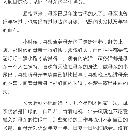
人触目惊心，见证了母亲的半生操劳。
屈指算来，母亲已是年逾古稀的人了。母亲也曾
经年轻过，也曾经有过挺拔的身姿、乌黑的头发以及年轻
的面孔。
小时候，喜欢牵着母亲的手走街串巷，赶集上
店。那时候的母亲走得好快，步伐好大，自己往往都要气
喘吁吁一溜小跑才能撵得上。所有的农活、家务活都是母
亲一个人在操持。喜欢每天缠在母亲的身边，做母亲的小
尾巴，喜欢听母亲夸奖自己勤快懂事，喜欢晚上钻进母亲
的被窝，闻着母亲身上那好闻的味道，在梦中露出甜甜的
笑。
长大后到外地面读书，几个星期才回家一次。母
亲仍然是忙碌的，自己却宁肯看电视、出去疯玩也不愿意
融入到母亲的忙碌中，那些繁琐的工作再也引不起自己的
兴趣。而母亲却仍然年复一年、日复一日地忙碌着。没有