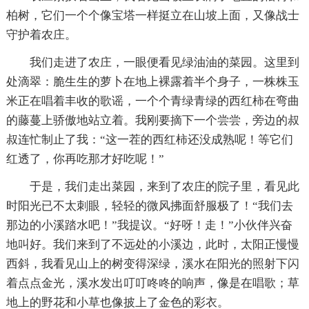
柏树，它们一个个像宝塔一样挺立在山坡上面，又像战士
守护着农庄。
我们走进了农庄，一眼便看见绿油油的菜园。这里到
处滴翠：脆生生的萝卜在地上裸露着半个身子，一株株玉
米正在唱着丰收的歌谣，一个个青绿青绿的西红柿在弯曲
的藤蔓上骄傲地站立着。我刚要摘下一个尝尝，旁边的叔
叔连忙制止了我：“这一茬的西红柿还没成熟呢！等它们
红透了，你再吃那才好吃呢！”
于是，我们走出菜园，来到了农庄的院子里，看见此
时阳光已不太刺眼，轻轻的微风拂面舒服极了！“我们去
那边的小溪踏水吧！”我提议。“好呀！走！”小伙伴兴奋
地叫好。我们来到了不远处的小溪边，此时，太阳正慢慢
西斜，我看见山上的树变得深绿，溪水在阳光的照射下闪
着点点金光，溪水发出叮叮咚咚的响声，像是在唱歌；草
地上的野花和小草也像披上了金色的彩衣。