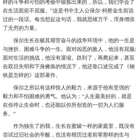
样的斗争和可怕的考验中锻炼出来的，所以，我们学会了
在生活面前不屈服。”这是书中主人公保尔·柯察金生前说
过的一段话。每当想起这句话，我就思绪万千，浑身增添
了无穷的力量。
保尔生长在极其艰苦奋斗的战争环境中，他的一生是
与挫折、困难斗争的一生。面对凶恶的敌人，他没有屈服;
面对生活的挑战，他没有退缩。跌到了，再爬起来，甚至
在双目失明和下身瘫痪的情况下，他还靠口述完成了《钢
铁是怎样的》这部著作。
保尔之所以有这样惊人的毅力，来源于他有坚强的`
毅力和不怕困难的勇气。他认为：“人生最美好的，就是
在你停止生命时，也还能以你所创造的一切为人们服
务。”
作为独生了的我，生长在蜜罐一样的家庭里，既没有
尝试过旧社会的辛酸，也没有楷历过老前辈那样的生与