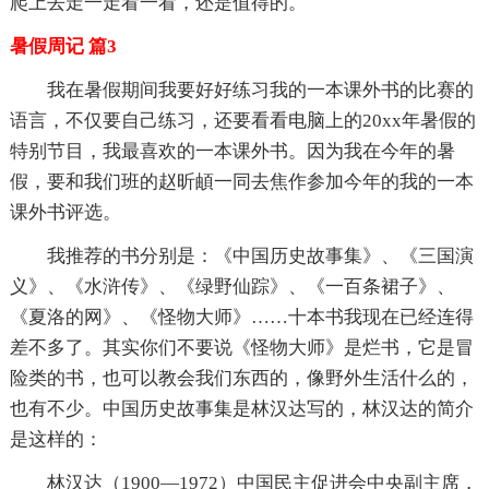
爬上去走一走看一看，还是值得的。
暑假周记 篇3
我在暑假期间我要好好练习我的一本课外书的比赛的
语言，不仅要自己练习，还要看看电脑上的20xx年暑假的
特别节目，我最喜欢的一本课外书。因为我在今年的暑
假，要和我们班的赵昕頔一同去焦作参加今年的我的一本
课外书评选。
我推荐的书分别是：《中国历史故事集》、《三国演
义》、《水浒传》、《绿野仙踪》、《一百条裙子》、
《夏洛的网》、《怪物大师》……十本书我现在已经连得
差不多了。其实你们不要说《怪物大师》是烂书，它是冒
险类的书，也可以教会我们东西的，像野外生活什么的，
也有不少。中国历史故事集是林汉达写的，林汉达的简介
是这样的：
林汉达（1900—1972）中国民主促进会中央副主席，