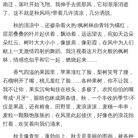
南迁，落叶开始飞翔。我伸手去抓那风，它却渐渐消逝
了。这不就是秋风吗?带着几许清凉，几分洒脱。
秋的清凉中，还掺杂着火热!枫树林由青转为橘红，
层层叠叠的叶片起伏着，飘动着，远远望去，宛如天边朵
朵红云。树叶大大小小，像披肩，像彩霞，在风中为人们
献上一支激情四射的舞蹈。我注视着这片烈火般的枫树
林，情感也似乎和它一起，燃烧起来……
香气四溢的果园里，苹果涨红了脸，梨树笑弯了腰，
石榴咧开了嘴，桃儿羞红了脸……各种果树，你不让我，
我不让你，果实沉甸甸挂在枝头，多极了。农民伯伯的嘴
弯成“月牙”，眼睛也眯成两条缝。秋，一个丰收的季节!不
仅是果蔬，还有粮食。田野里，麦浪滚滚，麦穗一串串，
麦粒一颗颗饱胀胀的，在风里此起彼伏，好像色的浪花拍
打着，欢笑着向我们涌来。
秋天像青年，蓬勃向上。秋天是美丽的图画，被各种