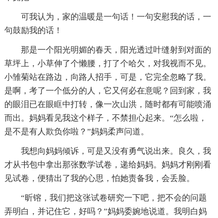
可我认为，家的温暖是一句话！一句安慰我的话，一
句鼓励我的话！
那是一个阳光明媚的春天，阳光透过叶缝射到对面的
草坪上，小草伸了个懒腰，打了个哈欠，对我视而不见。
小雏菊站在路边，向路人招手，可是，它完全忽略了我。
是啊，考了一个低分的人，它又何必在意呢？回到家，我
的眼泪已在眼眶中打转，像一次山洪，随时都有可能喷涌
而出。妈妈看见我这个样子，不禁担心起来。“怎么啦，
是不是有人欺负你啦？”妈妈柔声问道。
我想向妈妈倾诉，可是又没有勇气说出来。良久，我
才从书包中拿出那张数学试卷，递给妈妈。妈妈才刚刚看
见试卷，便猜出了我的心思，怕她责备我，会丢脸。
“昕镕，我们把这张试卷研究一下吧，把不会的问题
弄明白，并记住它，好吗？”妈妈委婉地说道。我明白妈