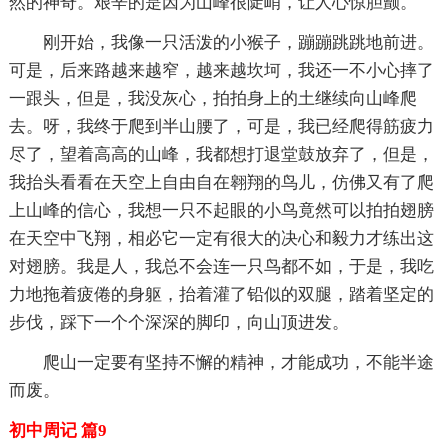
然的神奇。艰辛的是因为山峰很陡峭，让人心惊胆颤。
刚开始，我像一只活泼的小猴子，蹦蹦跳跳地前进。
可是，后来路越来越窄，越来越坎坷，我还一不小心摔了
一跟头，但是，我没灰心，拍拍身上的土继续向山峰爬
去。呀，我终于爬到半山腰了，可是，我已经爬得筋疲力
尽了，望着高高的山峰，我都想打退堂鼓放弃了，但是，
我抬头看看在天空上自由自在翱翔的鸟儿，仿佛又有了爬
上山峰的信心，我想一只不起眼的小鸟竟然可以拍拍翅膀
在天空中飞翔，相必它一定有很大的决心和毅力才练出这
对翅膀。我是人，我总不会连一只鸟都不如，于是，我吃
力地拖着疲倦的身躯，抬着灌了铅似的双腿，踏着坚定的
步伐，踩下一个个深深的脚印，向山顶进发。
爬山一定要有坚持不懈的精神，才能成功，不能半途
而废。
初中周记 篇9