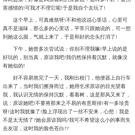
害感情的!可我才不理它呢!于是我自个去玩了!
这个早上，可真难熬呀!不和他说说心里话，心里可
真不是滋味，那么多的心里话，平常只跟她说的，可一想
到她这么掘，气就上来了，于是和好的念头打消了!
下午，她曾多次尝试说：你别不理我嘛!早上说的是
好玩的，别当真，原谅我吧!我仍然保持着沉默，就像没
有她似的!
好不容易熬完了一天，我刚出校门，他便器上自行车
出来了，当时我们擦身而过，她用乞求原谅的目光望着
我，我认识无情的保持沉默，看着树，这是那风又来了，
说：原谅她吧!不要将那来之不易的有意斯掉!有一多珍贵
呀!这时我犹豫了!脸上浮现出了一丝不安来，心想：我是
不是太无情了?她会原谅我吗?我可不希望这么小的事而失
去友谊，这时我的脸色苍白??