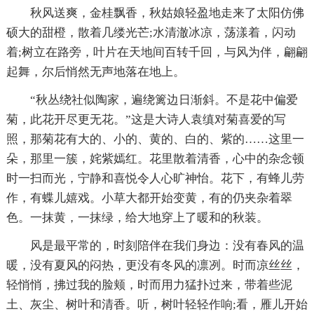
秋风送爽，金桂飘香，秋姑娘轻盈地走来了太阳仿佛
硕大的甜橙，散着几缕光芒;水清澈冰凉，荡漾着，闪动
着;树立在路旁，叶片在天地间百转千回，与风为伴，翩翩
起舞，尔后悄然无声地落在地上。
“秋丛绕社似陶家，遍绕篱边日渐斜。不是花中偏爱
菊，此花开尽更无花。”这是大诗人袁缜对菊喜爱的写
照，那菊花有大的、小的、黄的、白的、紫的……这里一
朵，那里一簇，姹紫嫣红。花里散着清香，心中的杂念顿
时一扫而光，宁静和喜悦令人心旷神怡。花下，有蜂儿劳
作，有蝶儿嬉戏。小草大都开始变黄，有的仍夹杂着翠
色。一抹黄，一抹绿，给大地穿上了暖和的秋装。
风是最平常的，时刻陪伴在我们身边：没有春风的温
暖，没有夏风的闷热，更没有冬风的凛冽。时而凉丝丝，
轻悄悄，拂过我的脸颊，时而用力猛扑过来，带着些泥
土、灰尘、树叶和清香。听，树叶轻轻作响;看，雁儿开始