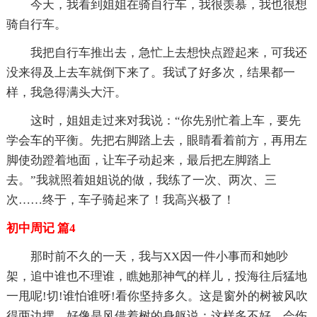
今天，我看到姐姐在骑自行车，我很羡慕，我也很想
骑自行车。
我把自行车推出去，急忙上去想快点蹬起来，可我还
没来得及上去车就倒下来了。我试了好多次，结果都一
样，我急得满头大汗。
这时，姐姐走过来对我说：“你先别忙着上车，要先
学会车的平衡。先把右脚踏上去，眼睛看着前方，再用左
脚使劲蹬着地面，让车子动起来，最后把左脚踏上
去。”我就照着姐姐说的做，我练了一次、两次、三
次……终于，车子骑起来了！我高兴极了！
初中周记 篇4
那时前不久的一天，我与XX因一件小事而和她吵
架，追中谁也不理谁，瞧她那神气的样儿，投海往后猛地
一甩呢!切!谁怕谁呀!看你坚持多久。这是窗外的树被风吹
得两边摆，好像是风借着树的身躯说：这样多不好，会伤