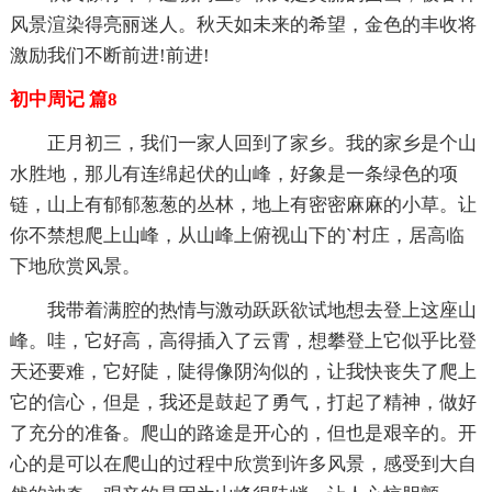
风景渲染得亮丽迷人。秋天如未来的希望，金色的丰收将
激励我们不断前进!前进!
初中周记 篇8
正月初三，我们一家人回到了家乡。我的家乡是个山
水胜地，那儿有连绵起伏的山峰，好象是一条绿色的项
链，山上有郁郁葱葱的丛林，地上有密密麻麻的小草。让
你不禁想爬上山峰，从山峰上俯视山下的`村庄，居高临
下地欣赏风景。
我带着满腔的热情与激动跃跃欲试地想去登上这座山
峰。哇，它好高，高得插入了云霄，想攀登上它似乎比登
天还要难，它好陡，陡得像阴沟似的，让我快丧失了爬上
它的信心，但是，我还是鼓起了勇气，打起了精神，做好
了充分的准备。爬山的路途是开心的，但也是艰辛的。开
心的是可以在爬山的过程中欣赏到许多风景，感受到大自