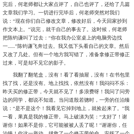
完后，何老师都让大家点评了，自己也评了，还给了几篇
文章我们学习。一切进行完毕后，何老师突然对我们
说：“现在你们自己修改文章，修改好后，今天回家抄到
作文本上。”说完，就干自己的事去了。这时候，何老师
把陈钧谦叫了过去：“你在我办公室桌上的电脑旁边找
一......”陈钧谦飞奔过去。我又低下头看自己的文章。然后
又改了几处。但有一个地方我写错了，准备拿修正带修正
过来，可是却不见它的影子。
我翻了翻笔盒，没有！看了看抽屉，没有！在书包里
找了找，还是没有。地上找找，依然没有！我闷闷不乐：
昨天买的修正带，今天就不见了！多浪费呀！我问了问旁
边的同学，都说不知道。当问道殷若骢时，一旁的任泊臻
说：“是不是这个！我看见它掉到地上，就捡起来了。”我
一看，果真是我的修正带。马上破涕为笑：“太好了！谢
谢你！如果不是你，它可能被被人丢了呢！”谢谢你，任
泊臻！你这一举动，拯救了一个修正带的命，安抚了一个