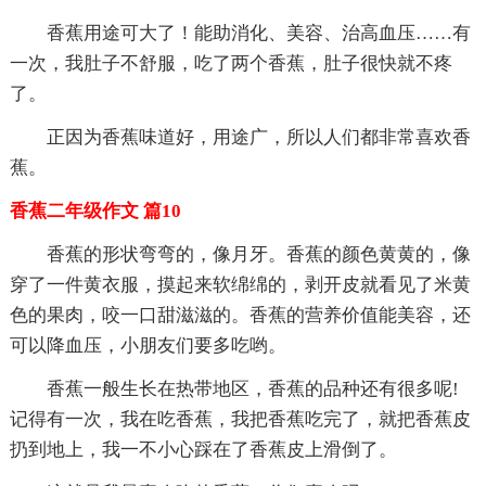
香蕉用途可大了！能助消化、美容、治高血压……有
一次，我肚子不舒服，吃了两个香蕉，肚子很快就不疼
了。
正因为香蕉味道好，用途广，所以人们都非常喜欢香
蕉。
香蕉二年级作文 篇10
香蕉的形状弯弯的，像月牙。香蕉的颜色黄黄的，像
穿了一件黄衣服，摸起来软绵绵的，剥开皮就看见了米黄
色的果肉，咬一口甜滋滋的。香蕉的营养价值能美容，还
可以降血压，小朋友们要多吃哟。
香蕉一般生长在热带地区，香蕉的品种还有很多呢!
记得有一次，我在吃香蕉，我把香蕉吃完了，就把香蕉皮
扔到地上，我一不小心踩在了香蕉皮上滑倒了。