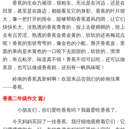
香蕉的生命力顽强，很粗生。无论是在河边，还是在
田里，甚至是在路边，都能看见它的身影。香蕉的叶片很
大，像一把打开的雨伞，能够帮助香蕉遮风挡雨，让它们
快快长大。没熟透的香蕉青青的，按上去硬梆梆的，咬上
去有点苦涩。熟透的香蕉金黄金黄的，软软的还有梅花点
呢！香蕉的形状弯弯的，像金色的小船。掰开香蕉皮，里
面的果肉是米黄色的一口咬下去甜甜的，软软的，滑滑
的，有点粘牙。味道真不错！香蕉不但可以吃，还可以做
美容，也可以做成香蕉糕，还别有一帆风味呢！
岭南的香蕉真新鲜啊！欢迎来品尝我们的岭南佳果
——香蕉。
香蕉二年级作文 篇2
小朋友们，你们爱吃香蕉吗？我最爱吃香蕉了。
今天妈妈买回了一挂香蕉。我仔细地观察着它们：它