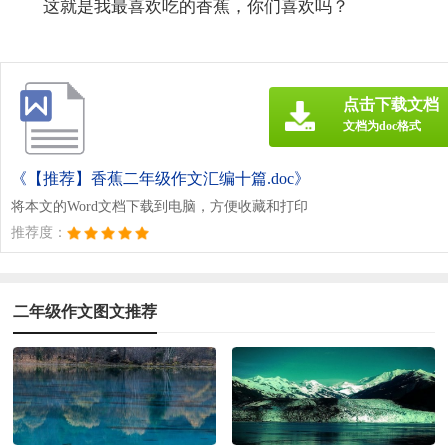
这就是我最喜欢吃的香蕉，你们喜欢吗？
点击下载文档
文档为doc格式
《【推荐】香蕉二年级作文汇编十篇.doc》
将本文的Word文档下载到电脑，方便收藏和打印
推荐度：
二年级作文图文推荐