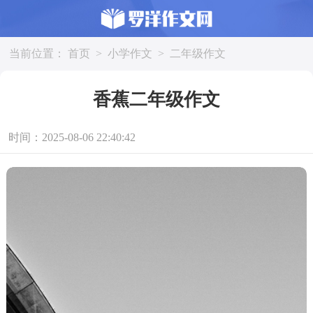
当前位置：
首页
>
小学作文
>
二年级作文
香蕉二年级作文
时间：2025-08-06 22:40:42