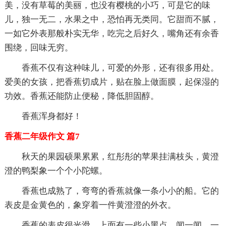
美，没有草莓的美丽，也没有樱桃的小巧，可是它的味
儿，独一无二，水果之中，恐怕再无类同。它甜而不腻，
一如它外表那般朴实无华，吃完之后好久，嘴角还有余香
围绕，回味无穷。
香蕉不仅有这种味儿，可爱的外形，还有很多用处。
爱美的女孩，把香蕉切成片，贴在脸上做面膜，起保湿的
功效。香蕉还能防止便秘，降低胆固醇。
香蕉浑身都好！
香蕉二年级作文 篇7
秋天的果园硕果累累，红彤彤的苹果挂满枝头，黄澄
澄的鸭梨象一个个小陀螺。
香蕉也成熟了，弯弯的香蕉就像一条小小的船。它的
表皮是金黄色的，象穿着一件黄澄澄的外衣。
香蕉的表皮很光滑，上面有一些小黑点，闻一闻，一