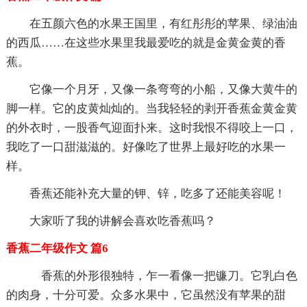
在五颜六色的水果王国里，有红彤彤的苹果、绿油油
的西瓜……在这些水果里我最爱吃的就是金黄金黄的香
蕉。
它像一个月牙，又像一条弯弯的小船，又像大黄牛的
脚一样。它的皮黄灿灿的。当我轻轻的剥开香蕉金黄金黄
的外衣时，一股香气迎面扑来。这时我恨不得咬上一口，
我吃了一口甜滋滋的。好像吃了世界上最好吃的水果一
样。
香蕉还能补充大量的钾、锌，吃多了还能美容呢！
大家听了我的讲解会喜欢吃香蕉吗？
香蕉二年级作文 篇6
香蕉的外形很独特，乍一看像一把镰刀。它乳白色
的肉身，十分可爱。众多水果中，它虽然没有苹果的甜