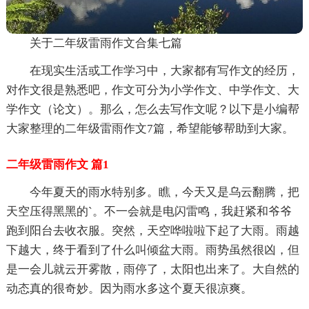
关于二年级雷雨作文合集七篇
在现实生活或工作学习中，大家都有写作文的经历，
对作文很是熟悉吧，作文可分为小学作文、中学作文、大
学作文（论文）。那么，怎么去写作文呢？以下是小编帮
大家整理的二年级雷雨作文7篇，希望能够帮助到大家。
二年级雷雨作文 篇1
今年夏天的雨水特别多。瞧，今天又是乌云翻腾，把
天空压得黑黑的`。不一会就是电闪雷鸣，我赶紧和爷爷
跑到阳台去收衣服。突然，天空哗啦啦下起了大雨。雨越
下越大，终于看到了什么叫倾盆大雨。雨势虽然很凶，但
是一会儿就云开雾散，雨停了，太阳也出来了。大自然的
动态真的很奇妙。因为雨水多这个夏天很凉爽。