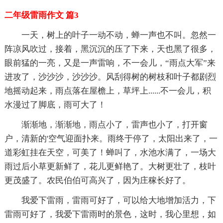
二年级雷雨作文 篇3
一天，树上的叶子一动不动，蝉一声也不叫。忽然一
阵凉风吹过，接着，黑沉沉的压了下来，天也黑了很多，
眼前猛的一亮，又是一声雷响，不一会儿，“雨点大军”来
进攻了，沙沙沙，沙沙沙。风刮得树的树枝和叶子都剧烈
地摇动起来，雨点落在屋檐上，草坪上......不一会儿，积
水漫过了脚底，雨可大了！
渐渐地，渐渐地，雨点小了，雷声也小了，打开窗
户，清新的'空气迎面扑来。雨终于停了，太阳出来了，一
道彩虹挂在天空，可美了！蝉叫了，水池水满了，一场大
雨过后小草更新鲜了，花儿更鲜艳了。大树更壮了，枝叶
更茂盛了。农民伯伯可高兴了，因为庄稼长好了。
我爱下雷雨，雷雨可好了，可以给大地增加活力，下
雷雨可好了，我爱下雷雨时的景色，这时，我心里想，如