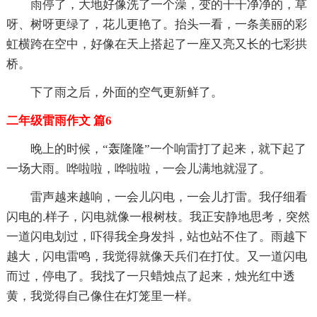
雨停了，大地好像洗了一个澡，变的干干净净的，草
呀、树呀更绿了，花儿更艳了。抬头一看，一条美丽的彩
虹横跨在空中，好像在天上搭起了一座又亮又长的七彩拱
桥。
下了雨之后，外面的空气更新鲜了。
二年级雷雨作文 篇6
晚上的时候，“轰隆隆”一个响雷打了起来，就下起了
一场大雨。哗啦啦，哗啦啦，一会儿满地就湿了。
雷声越来越响，一会儿闪电，一会儿打雷。我仔细看
闪电的.样子，闪电就像一根树枝。我正安静地思考，突然
一道闪电划过，吓得我全身发抖，站也站不住了。雨越下
越大，闪电雷鸣，我觉得就像天兵们在打仗。又一道闪电
而过，停电了。我找了一只蜡烛点了起来，烛光红中透
黄，我觉得自己像住在灯笼里一样。